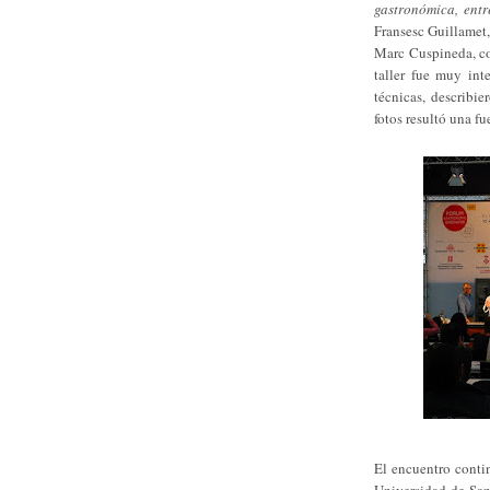
gastronómica, entr
Fransesc Guillamet,
Marc Cuspineda, coc
taller fue muy inte
técnicas, describie
fotos resultó una fu
El encuentro conti
Universidad de Sa