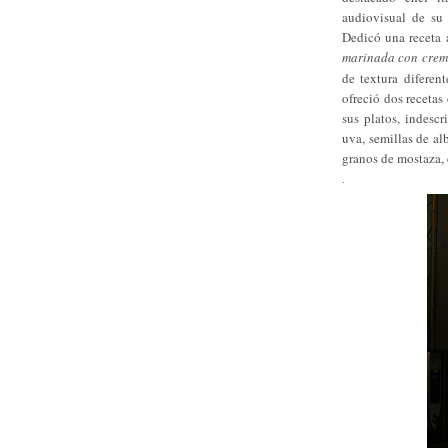
audiovisual de su 
Dedicó una receta a
marinada con crem
de textura diferen
ofreció dos recetas 
sus platos, indesc
uva, semillas de al
granos de mostaza, c
.