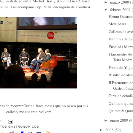
ada, un diálogo entre
Michel Bras
y
Andoni Luis Aduriz
:
marzo 2009
(
►
y cocina. Los acompañó Pep Palau, encargado de conducir
febrero 2009
▼
Fórum Gastron
Moujadara
Galletas de av
Hummus de Len
Ensalada Marro
I Encuentro de
Terra Madre 
Postre de Yogu
Risotto de alc
II Encuentro d
Gastronómi
Tarta de ceboll
Quínoa o quin
as de recorrer Girona, hace meses que no paseo por sus
Quimet & Qui
calles y me encanta, volveré!
enero 2009
(9
►
OL
TOS GASTRONÓMICOS
2008
(52)
►