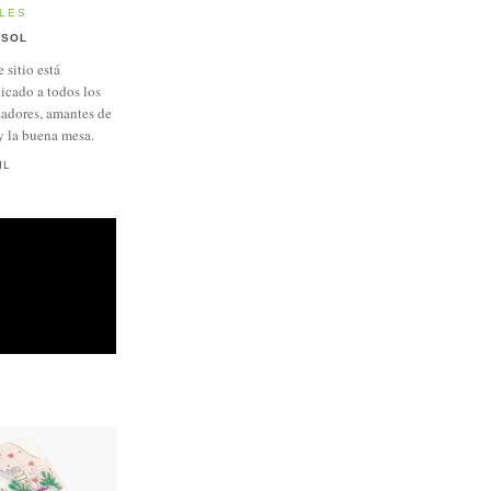
LES
SOL
e sitio está
icado a todos los
adores, amantes de
y la buena mesa.
IL