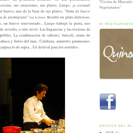
"Cocina de Mercado:
cocina, sus creaciones, sus platos. Luego, ¡a cocinar!
Vegetarianos"
l huevo, una de la base de sus platos; "
Yema de huevo
a de parmigiano
"
esultó un plato delicioso,
(en la foto). R
te, un huevo reinventado... Luego trabajó la pasta, nos
MI RESTAURANT
de raviolis, a otro nivel. Las fragancias y las texturas de
riptibles. La combinación de sabores; brócoli, zumo de
bahaca y furtos del mar... Calabaza, amaretto, parmesano,
arpaccio de sepia... Un festival para los sentidos.
ARCHIVO DEL B
2025
(1)
►