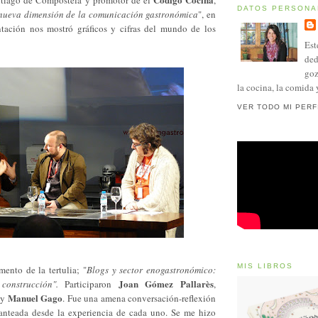
DATOS PERSONA
 nueva dimensión de la comunicación gastronómica
", en
tación nos mostró gráficos y cifras del mundo de los
Est
ded
goz
la cocina, la comida 
VER TODO MI PERF
MIS LIBROS
ento de la tertulia; "
Blogs y sector enogastronómico:
Joan Gómez Pallarès
construcción".
Participaron
,
Manuel Gago
y
. Fue una amena conversación-reflexión
lanteada desde la experiencia de cada uno. Se me hizo