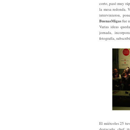
corto, pasó muy rá
la mesa redonda. V
intervinieron, po
BuenasMigas
fue u
Varias ideas queda
jornada, incorpora
fotografía, subscrib
El miércoles 25 tuve
destacado chef i