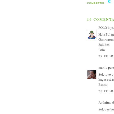
COMPARTIR:
10 COMENTA
POLO
dijo.
Hola Sol qu
Gastronomic
Saludos
Polo
27 FEBR
marilu per
Sol, tuvo q
hagas esa r
Besos!
28 FEBR
Anónimo di
Sol, que bu