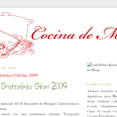
 DE 2009
nómico Girona 2009
EN MI COCINA
Albahaca
Alcachofas
A
Ba
Aperitivos
Arroz
Brotes
Calabacín
Cala
 participé del II Encuentro de Bloggers Gastronómicos
Ceviche
Champiñone
irona.
Clases de Cocina
Coc
 inició con una conferencia titulada
"Fotografía
Ensaladas
Crumble