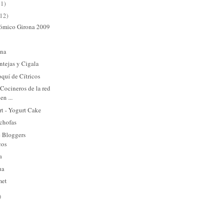
11)
(12)
ómico Girona 2009
ena
tejas y Cigala
quí de Cítricos
 Cocineros de la red
en ...
rt - Yogurt Cake
achofas
e Bloggers
cos
a
ua
met
)