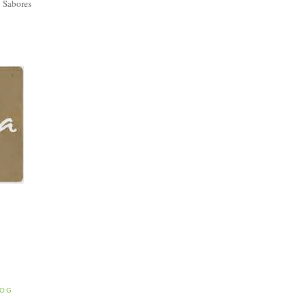
 Sabores
E
LOG