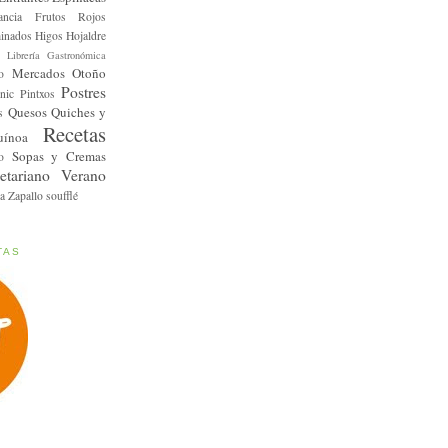
ancia
Frutos Rojos
inados
Higos
Hojaldre
Librería Gastronómica
Mercados
Otoño
o
Postres
nic
Pintxos
Quesos
Quiches y
s
Recetas
uínoa
Sopas y Cremas
o
etariano
Verano
a
Zapallo
soufflé
TAS