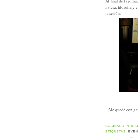
Al final de la jorn
natura, filosofía 
la sesión.
¡Me quedé con gan
COCINADO POR
S
ETIQUETAS:
EVEN