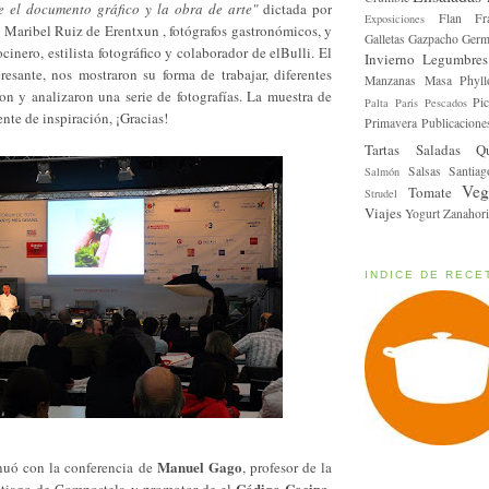
e el documento gráfico y la obra de arte"
dictada por
Flan
Fr
Exposiciones
 Maribel Ruiz de Erentxun , fotógrafos gastronómicos, y
Galletas
Gazpacho
Germ
inero, estilista fotográfico y colaborador de elBulli. El
Invierno
Legumbres
resante, nos mostraron su forma de trabajar, diferentes
Manzanas
Masa Phyll
ron y analizaron una serie de fotografías. La muestra de
Pic
Palta
Paris
Pescados
ente de inspiración, ¡Gracias!
Primavera
Publicacione
Tartas Saladas
Q
Salsas
Santiag
Salmón
Veg
Tomate
Strudel
Viajes
Yogurt
Zanahori
INDICE DE RECE
Manuel Gago
nuó con la conferencia de
, profesor de la
Código Cocina
ntiago de Compostela y promotor de el
,