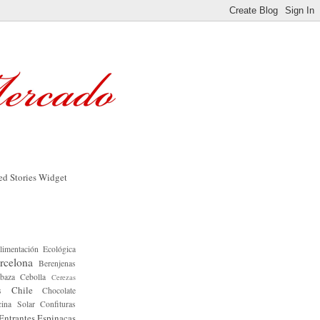
limentación Ecológica
rcelona
Berenjenas
baza
Cebolla
Cerezas
Chile
s
Chocolate
ina Solar
Confituras
Entrantes
Espinacas