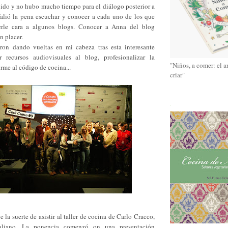
pido y no hubo mucho tiempo para el diálogo posterior a
alió la pena escuchar y conocer a cada uno de los que
nerle cara a algunos blogs. Conocer a Anna del blog
n placer.
ron dando vueltas en mi cabeza tras esta interesante
r recursos audiovisuales al blog, profesionalizar la
"Niños, a comer: el a
irme al código de cocina...
criar"
.
 la suerte de asistir al taller de cocina de Carlo Cracco,
taliano. La ponencia comenzó on una presentación