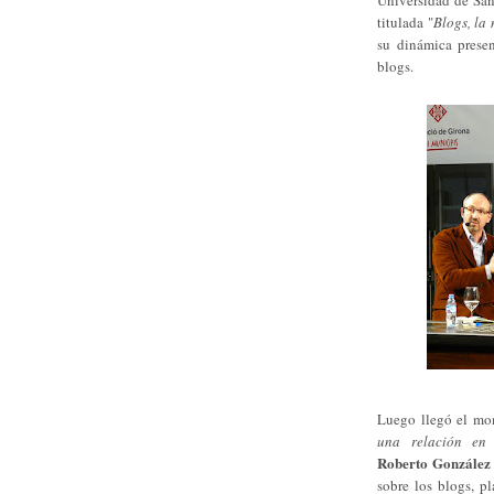
titulada "
Blogs, la
su dinámica presen
blogs.
Luego llegó el mom
una relación en 
Roberto González
sobre los blogs, p