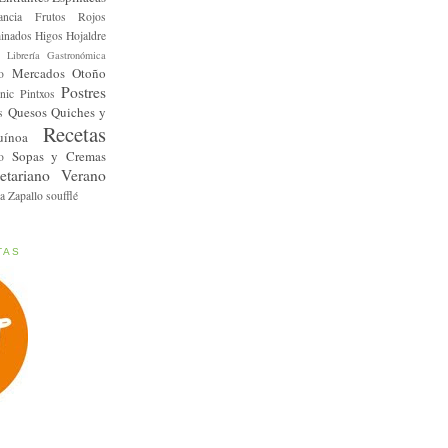
ancia
Frutos Rojos
inados
Higos
Hojaldre
Librería Gastronómica
Mercados
Otoño
o
Postres
nic
Pintxos
Quesos
Quiches y
s
Recetas
uínoa
Sopas y Cremas
o
etariano
Verano
a
Zapallo
soufflé
TAS