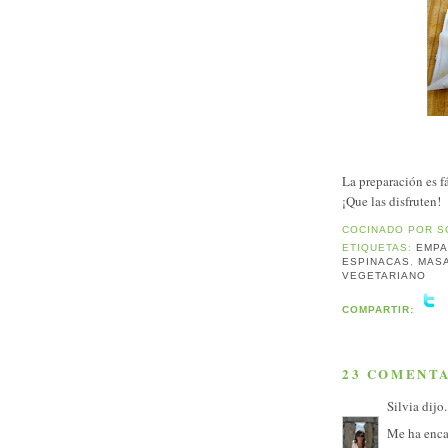
La preparación es f
¡Que las disfruten!
COCINADO POR
S
ETIQUETAS:
EMPA
ESPINACAS
,
MAS
VEGETARIANO
COMPARTIR:
23 COMENTA
Silvia
dijo.
Me ha encan