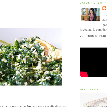
DATOS PERSONA
Est
ded
goz
la cocina, la comida 
VER TODO MI PERF
MIS LIBROS
a en dados muy pequeños, rehogar en aceite de oliva.