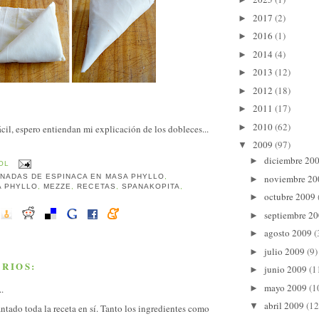
2017
(2)
►
2016
(1)
►
2014
(4)
►
2013
(12)
►
2012
(18)
►
2011
(17)
►
2010
(62)
►
ácil, espero entiendan mi explicación de los dobleces...
2009
(97)
▼
diciembre 20
►
OL
noviembre 2
NADAS DE ESPINACA EN MASA PHYLLO
,
►
A PHYLLO
,
MEZZE
,
RECETAS
,
SPANAKOPITA
,
octubre 2009
►
septiembre 2
►
agosto 2009
(
►
julio 2009
(9)
►
RIOS:
junio 2009
(1
►
mayo 2009
(1
►
..
abril 2009
(12
▼
tado toda la receta en sí. Tanto los ingredientes como