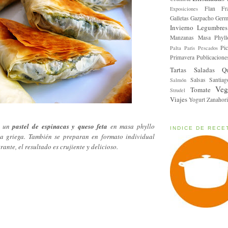
Flan
Fr
Exposiciones
Galletas
Gazpacho
Germ
Invierno
Legumbres
Manzanas
Masa Phyll
Pic
Palta
Paris
Pescados
Primavera
Publicacione
Tartas Saladas
Q
Salsas
Santiag
Salmón
Veg
Tomate
Strudel
Viajes
Yogurt
Zanahori
 un
pastel de espinacas y queso feta
en masa phyllo
INDICE DE RECE
da griega. También se preparan en formato individual
ante, el resultado es crujiente y delicioso.