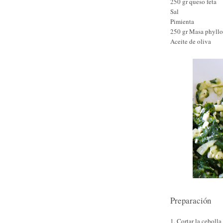
250 gr queso feta
Sal
Pimienta
250 gr Masa phyllo
Aceite de oliva
Preparación
1. Cortar la ceboll