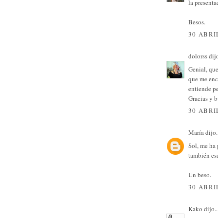
la presenta
Besos.
30 ABRI
dolorss
dijo
Genial, que
que me enca
entiende p
Gracias y b
30 ABRI
María
dijo.
Sol, me ha 
también esa
Un beso.
30 ABRI
Kako
dijo..