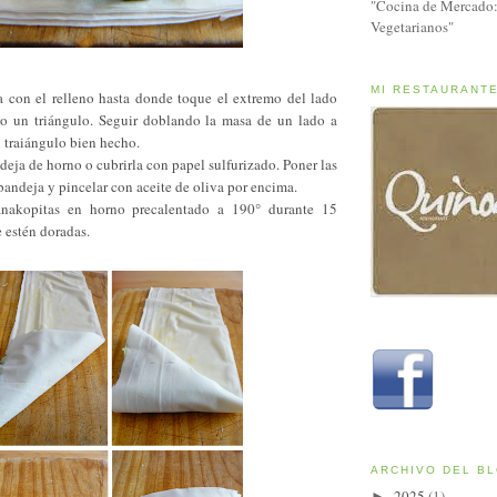
"Cocina de Mercado:
Vegetarianos"
MI RESTAURANT
na con el relleno hasta donde toque el extremo del lado
o un triángulo. Seguir doblando la masa de un lado a
n traiángulo bien hecho.
deja de horno o cubrirla con papel sulfurizado. Poner las
bandeja y pincelar con aceite de oliva por encima.
anakopitas en horno precalentado a 190° durante 15
 estén doradas.
ARCHIVO DEL B
2025
(1)
►