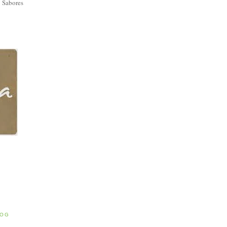
 Sabores
E
LOG