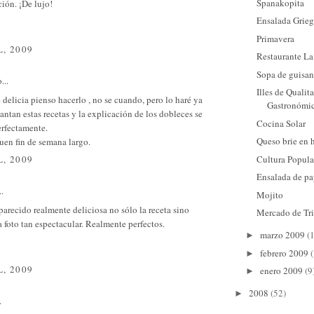
Spanakopita
ción. ¡De lujo!
Ensalada Grie
Primavera
L, 2009
Restaurante La
Sopa de guisan
...
Illes de Qualit
 delicia pienso hacerlo , no se cuando, pero lo haré ya
Gastronómi
ntan estas recetas y la explicación de los dobleces se
Cocina Solar
erfectamente.
Queso brie en 
uen fin de semana largo.
Cultura Popula
L, 2009
Ensalada de p
..
Mojito
parecido realmente deliciosa no sólo la receta sino
Mercado de Tr
 foto tan espectacular. Realmente perfectos.
marzo 2009
(
►
febrero 2009
►
L, 2009
enero 2009
(9
►
2008
(52)
►
.