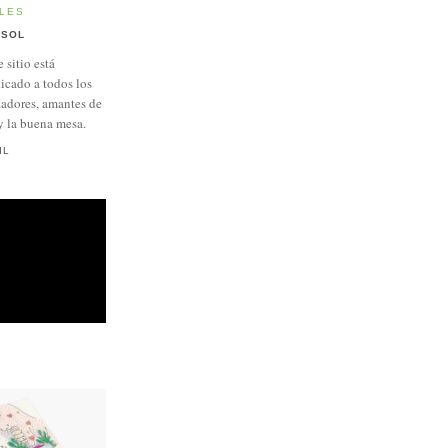
LES
SOL
e sitio está
icado a todos los
adores, amantes de
y la buena mesa.
IL