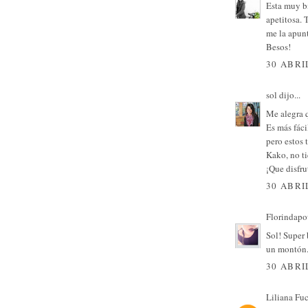
Esta muy bi
apetitosa. 
me la apun
Besos!
30 ABRI
sol
dijo...
Me alegra q
Es más fáci
pero estos 
Kako, no t
¡Que disfru
30 ABRI
Florindapo
Sol! Super 
un montón. 
30 ABRI
Liliana Fu