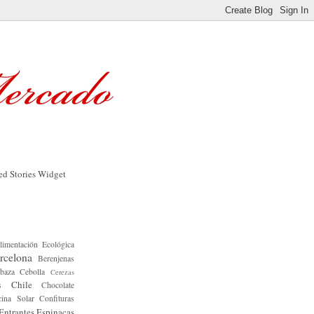
limentación Ecológica
rcelona
Berenjenas
baza
Cebolla
Cerezas
Chile
s
Chocolate
ina Solar
Confituras
Entrantes
Espinacas