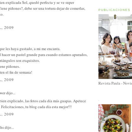
en explicada Sol, quedó perfecta y se ve super
Tiene piñones?, debe ser una tortura dejar de comerlas,
PUBLICACIONES
to.
L, 2009
ue les haya gustado, a mi me encanta.
l hacer un pastel grande para cuando estamos apurados,
triángulos son exquisitos.
iene piñones.
ten el fin de semana!
L, 2009
Revista Paula - Nov
wer
dijo...
bien explicado, las fotos cada día más guapas. Apetece
.
Felicitaciones, tu blog cada día esta mejor!!!
L, 2009
chs
dijo...