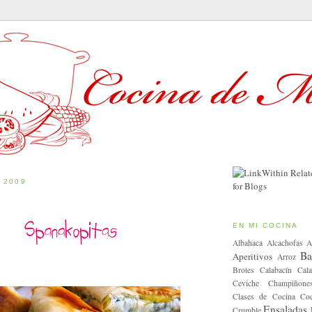
 2009
EN MI COCINA
Albahaca
Alcachofas
A
Ba
Aperitivos
Arroz
Brotes
Calabacín
Cala
Ceviche
Champiñone
Clases de Cocina
Coc
Ensaladas
Crumble