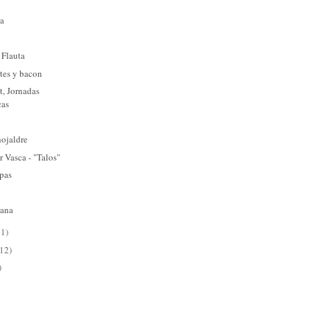
ga
 Flauta
tes y bacon
at, Jornadas
cas
hojaldre
r Vasca - "Talos"
apas
iana
11)
(12)
)