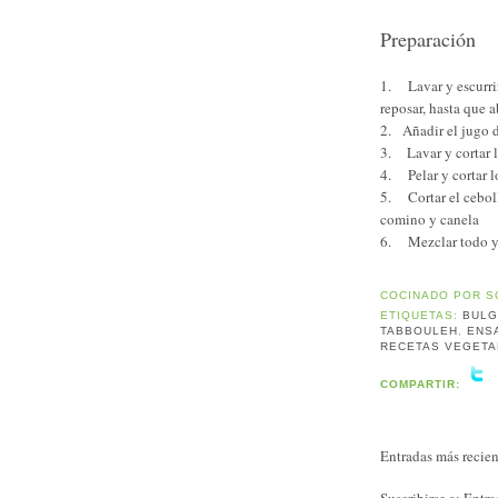
Preparación
1. Lavar y escurrir
reposar, hasta que a
2. Añadir el jugo 
3. Lavar y cortar l
4. Pelar y cortar 
5. Cortar el ceboll
comino y canela
6. Mezclar todo y a
COCINADO POR
S
ETIQUETAS:
BUL
TABBOULEH
,
ENS
RECETAS VEGETA
COMPARTIR:
Entradas más recien
Suscribirse a:
Entra