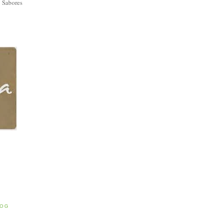
 Sabores
E
LOG