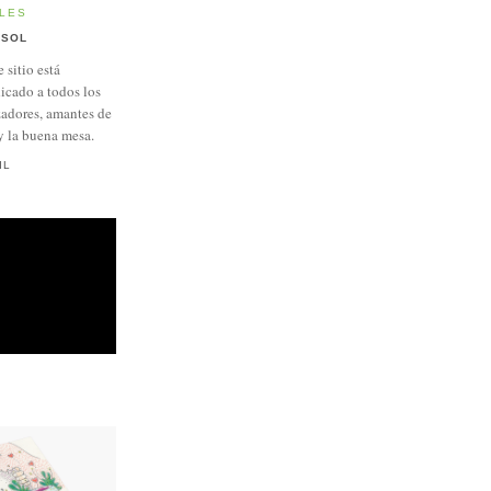
LES
SOL
e sitio está
icado a todos los
adores, amantes de
y la buena mesa.
IL