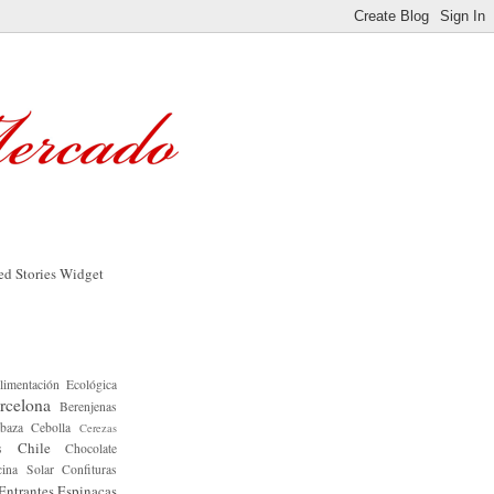
limentación Ecológica
rcelona
Berenjenas
baza
Cebolla
Cerezas
Chile
s
Chocolate
ina Solar
Confituras
Entrantes
Espinacas