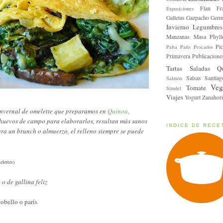
Flan
Fr
Exposiciones
Galletas
Gazpacho
Germ
Invierno
Legumbres
Manzanas
Masa Phyll
Pic
Palta
Paris
Pescados
Primavera
Publicacione
Tartas Saladas
Q
Salsas
Santiag
Salmón
Veg
Tomate
Strudel
Viajes
Yogurt
Zanahori
 invernal de omelette que preparamos en
Quínoa
,
 huevos de campo para elaborarlos, resultan más sanos
INDICE DE RECE
ara un brunch o almuerzo, el relleno siempre se puede
lettes)
 o de gallina feliz
obello o parís