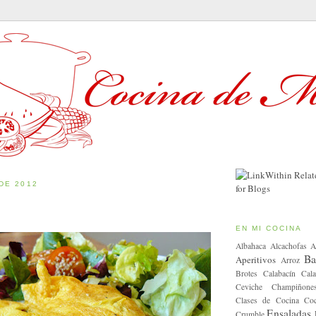
DE 2012
EN MI COCINA
Albahaca
Alcachofas
A
Ba
Aperitivos
Arroz
Brotes
Calabacín
Cala
Ceviche
Champiñone
Clases de Cocina
Coc
Ensaladas
Crumble