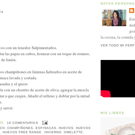
DATOS PERSONA
va
Est
ded
goz
la cocina, la comida 
VER TODO MI PERF
os con un tenedor. Salpimentarlos.
ortar las papas en cubos, hornear con un toque de romero,
o de limón.
 los champiñones en láminas.Saltearlos en aceite de
pinaca lavada y cortada.
 asadas y el queso
én con un chorrito de aceite de oliva, agregar la mezcla
rar a que cuajen. Añadir el relleno y doblar por la mitad
a.
y servir.
MIS LIBROS
OL
16 COMENTARIOS
NCH
,
CHAMPIÑONES
,
ESPINACAS
,
HUEVOS
,
HUEVOS
Z
,
HUEVOS FREE RANGE
,
INVIERNO
,
OMELETTE
,