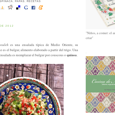
SPINACA
,
PAPAS
,
RECETAS
DE 2012
"Niños, a comer: el a
criar"
bouleh
es una ensalada típica de Medio Oriente, su
e es el bulgur, alimento elaborado a partir del trigo. Una
.
quínoa
 ensalada es reemplazar el bulgur por couscous o
.