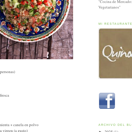
"Cocina de Mercado:
Vegetarianos"
MI RESTAURANT
personas)
fresca
mienta + canela en polvo
ARCHIVO DEL B
a virgen (a gusto)
2025
(1)
►