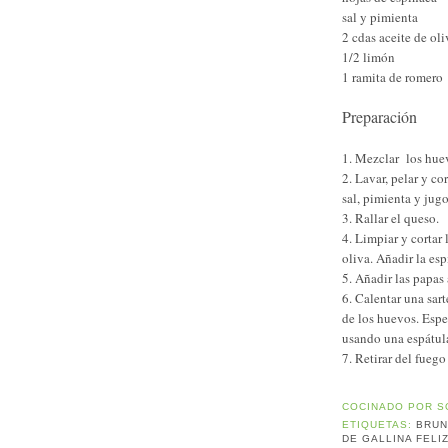
sal y pimienta
2 cdas aceite de oli
1/2 limón
1 ramita de romero
Preparación
1. Mezclar los huev
2. Lavar, pelar y c
sal, pimienta y jug
3. Rallar el queso.
4. Limpiar y cortar
oliva. Añadir la es
5. Añadir las papas
6. Calentar una sart
de los huevos. Espe
usando una espátul
7. Retirar del fuego 
COCINADO POR
S
ETIQUETAS:
BRU
DE GALLINA FELI