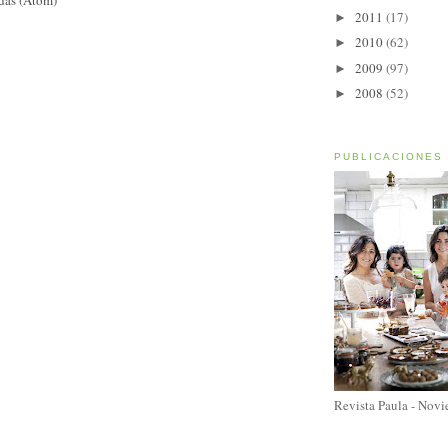
2011
(17)
►
2010
(62)
►
2009
(97)
►
2008
(52)
►
PUBLICACIONES
Revista Paula - Nov