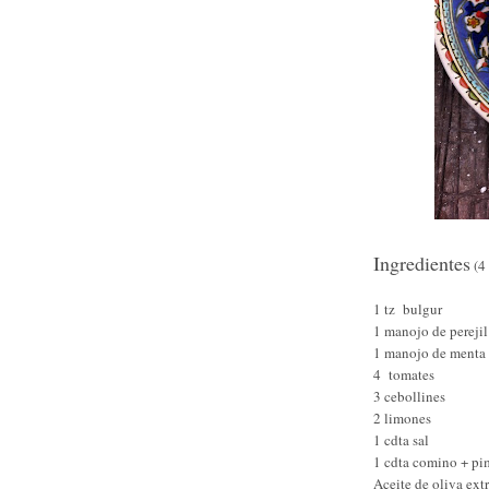
Ingredientes
(4 
1 tz bulgur
1 manojo de perejil
1 manojo de menta 
4 tomates
3 cebollines
2 limones
1 cdta sal
1 cdta comino + pi
Aceite de oliva extr