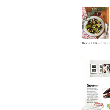
.
Revista ED - Julio 2
.