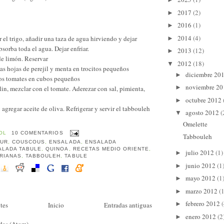
2017
(2)
►
2016
(1)
►
2014
(4)
 el trigo, añadir una taza de agua hirviendo y dejar
►
bsorba toda el agua. Dejar enfriar.
2013
(12)
►
de limón. Reservar
2012
(18)
▼
as hojas de perejil y menta en trocitos pequeños
diciembre 20
►
los tomates en cubos pequeños
noviembre 2
►
in, mezclar con el tomate. Aderezar con sal, pimienta,
octubre 2012
►
gregar aceite de oliva. Refrigerar y servir el tabbouleh
agosto 2012
(
▼
Omelette
OL
10 COMENTARIOS
Tabbouleh
GUR
,
COUSCOUS
,
ENSALADA
,
ENSALADA
ALADA TABULE
,
QUINOA
,
RECETAS MEDIO ORIENTE
,
julio 2012
(1)
►
RIANAS
,
TABBOULEH
,
TABULE
junio 2012
(1
►
mayo 2012
(1
►
marzo 2012
(1
►
febrero 2012
(
►
tes
Inicio
Entradas antiguas
enero 2012
(2
►
das (Atom)