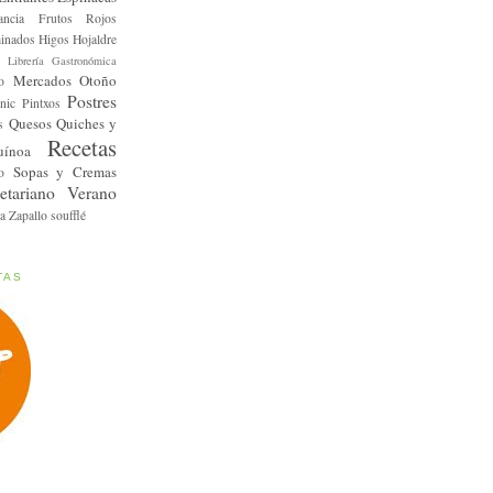
ancia
Frutos Rojos
inados
Higos
Hojaldre
Librería Gastronómica
Mercados
Otoño
o
Postres
nic
Pintxos
Quesos
Quiches y
s
Recetas
uínoa
Sopas y Cremas
o
etariano
Verano
a
Zapallo
soufflé
TAS