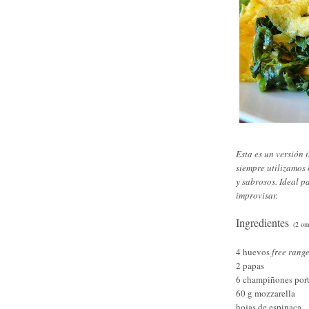
Esta es un versión
siempre utilizamos
y sabrosos. Ideal p
improvisar.
Ingredientes
(2 ome
4 huevos
free range
2 papas
6 champiñones port
60 g mozzarella
hojas de espinaca