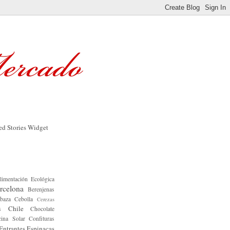
limentación Ecológica
rcelona
Berenjenas
baza
Cebolla
Cerezas
Chile
s
Chocolate
ina Solar
Confituras
Entrantes
Espinacas