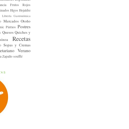
ancia
Frutos Rojos
inados
Higos
Hojaldre
Librería Gastronómica
Mercados
Otoño
o
Postres
nic
Pintxos
Quesos
Quiches y
s
Recetas
uínoa
Sopas y Cremas
o
etariano
Verano
a
Zapallo
soufflé
TAS