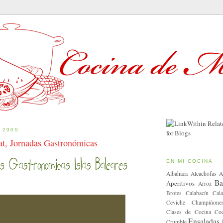
 2009
tat, Jornadas Gastronómicas
EN MI COCINA
Albahaca
Alcachofas
A
Ba
Aperitivos
Arroz
Brotes
Calabacín
Cala
Ceviche
Champiñone
Clases de Cocina
Coc
Ensaladas
Crumble