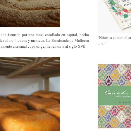
onda formada por una masa enrollada en espiral, hecha
"Niños, a comer: el a
, levadura, huevos y manteca. La Ensaimada de Mallorca
criar"
camente artesanal cuyo origen se remonta al siglo XVII.
.