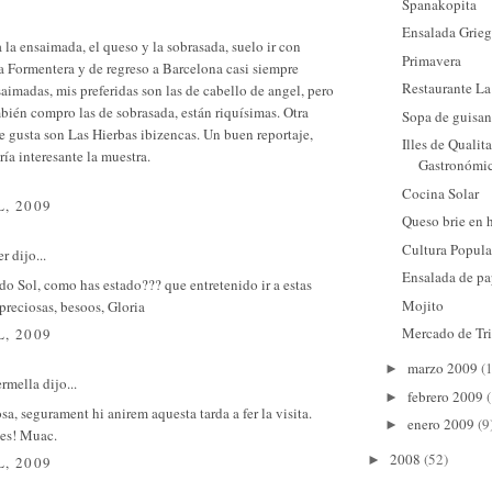
Spanakopita
Ensalada Grie
la ensaimada, el queso y la sobrasada, suelo ir con
Primavera
a Formentera y de regreso a Barcelona casi siempre
Restaurante La
imadas, mis preferidas son las de cabello de angel, pero
bién compro las de sobrasada, están riquísimas. Otra
Sopa de guisan
 gusta son Las Hierbas ibizencas. Un buen reportaje,
Illes de Qualit
ía interesante la muestra.
Gastronómi
Cocina Solar
L, 2009
Queso brie en 
Cultura Popula
er
dijo...
Ensalada de p
do Sol, como has estado??? que entretenido ir a estas
Mojito
 preciosas, besoos, Gloria
Mercado de Tr
L, 2009
marzo 2009
(
►
ermella
dijo...
febrero 2009
►
sa, segurament hi anirem aquesta tarda a fer la visita.
enero 2009
(9
►
es! Muac.
2008
(52)
►
L, 2009