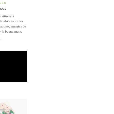
LES
SOL
e sitio está
icado a todos los
adores, amantes de
y la buena mesa.
IL