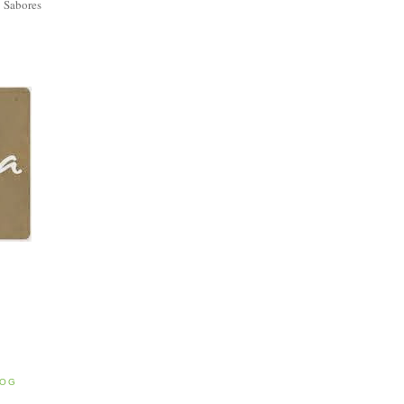
 Sabores
E
LOG