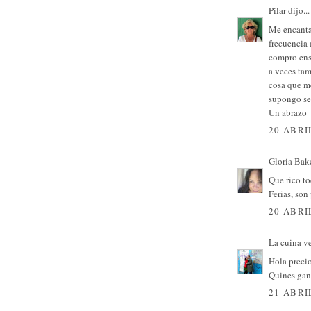
Pilar
dijo...
Me encanta 
frecuencia 
compro ensa
a veces tam
cosa que me
supongo ser
Un abrazo
20 ABRI
Gloria Bak
Que rico to
Ferias, son
20 ABRI
La cuina v
Hola precio
Quines gan
21 ABRI