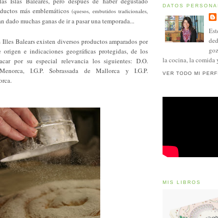
s Islas Baleares, pero después de haber degustado
DATOS PERSONA
oductos más emblemáticos
(quesos, embutidos tradicionales,
n dado muchas ganas de ir a pasar una temporada...
Est
ded
 Illes Balears existen diversos productos amparados por
goz
origen e indicaciones geográficas protegidas, de los
la cocina, la comida 
acar por su especial relevancia los siguientes: D.O.
enorca, I.G.P. Sobrassada de Mallorca y I.G.P.
VER TODO MI PERF
orca.
MIS LIBROS