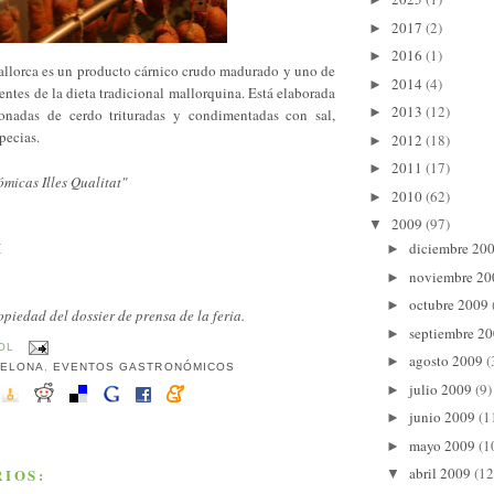
2017
(2)
►
2016
(1)
►
llorca es un producto cárnico crudo madurado y uno de
2014
(4)
►
tes de la dieta tradicional mallorquina. Está elaborada
2013
(12)
►
ionadas de cerdo trituradas y condimentadas con sal,
pecias.
2012
(18)
►
2011
(17)
►
micas Illes Qualitat"
2010
(62)
►
2009
(97)
▼
I
diciembre 20
►
noviembre 2
►
octubre 2009
►
opiedad del dossier de prensa de la feria.
septiembre 2
►
OL
agosto 2009
(
►
CELONA
,
EVENTOS GASTRONÓMICOS
julio 2009
(9)
►
junio 2009
(1
►
mayo 2009
(1
►
abril 2009
(12
IOS:
▼