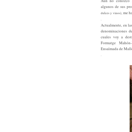
Aún no conozco la
algunos de sus pr
me ha
dulces y vinos),
.
Actualmente, en las
denominaciones de 
cuales voy a dest
Formatge Mahón-M
Ensaïmada de Mall
.