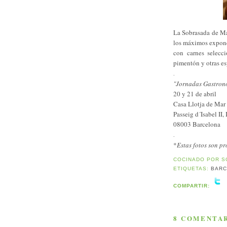
La Sobrasada de Ma
los máximos exponen
con carnes selecc
pimentón y otras es
.
"Jornadas Gastronó
20 y 21 de abril
Casa Llotja de Mar
Passeig d´Isabel II, 
08003 Barcelona
.
*
Estas fotos son pr
COCINADO POR
S
ETIQUETAS:
BAR
COMPARTIR:
8 COMENTAR