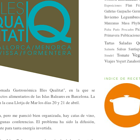
Flan
Fr
Exposiciones
Galletas
Gazpacho
Germ
Invierno
Legumbres
Manzanas
Masa Phyll
Pic
Palta
Paris
Pescados
Primavera
Publicacione
Tartas Saladas
Q
Salsas
Santiag
Salmón
Veg
Tomate
Strudel
Viajes
Yogurt
Zanahori
INDICE DE RECE
ornada Gastronómica Illes Qualitat", en la que se
tos alimentarios de las Islas Baleares en Barcelona. La
en la casa Llotja de Mar los días 20 y 21 de abril.
a, pero me pareció bien organizada, hay catas de vino,
gunas conferencias. El problema ha sido la difusión,
e para tanta energía invertida.