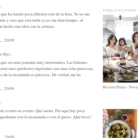
..
PUBLICACIONES
í que ha tenido poca difusión este de la feria. Yo no me
ado y creo que esta tarde ya no me dará tiempo...al
e hecho una idea con tu crónica.
L, 2009
ez
dijo...
que ser unas jornadas muy interesantes. Las baleares
ener unos productos riquísimos son unas islas preciosas.
to de la ensaimada es preciosa...De verdad, me ha
Revista Paula - Nov
L, 2009
..
.
de evento en evento. Qué suerte. Por aquí hay poca
 quedarme con la ensaimada o con el queso. ¡Qué ricos!
L, 2009