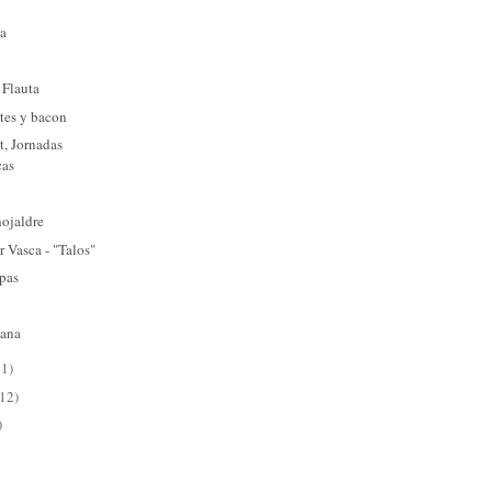
ga
 Flauta
tes y bacon
at, Jornadas
cas
hojaldre
r Vasca - "Talos"
apas
iana
11)
(12)
)