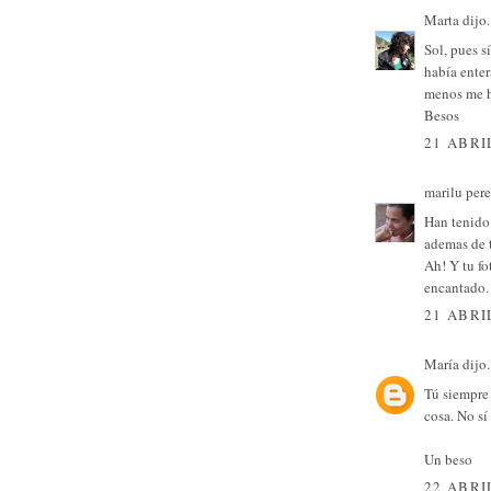
Marta
dijo.
Sol, pues s
había enter
menos me h
Besos
21 ABRI
marilu per
Han tenido 
ademas de t
Ah! Y tu fo
encantado.
21 ABRI
María
dijo.
Tú siempre 
cosa. No sí
Un beso
22 ABRI