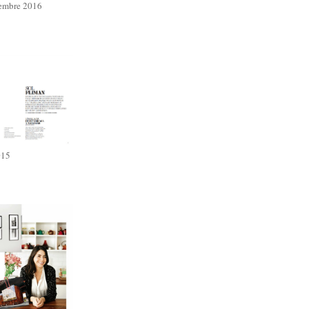
iembre 2016
015