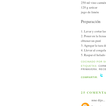
250 ml vino carmén
120 g azúcar
jugo de limón
Preparación
1. Lavar y cortar las
2. Poner en la licua
obtener un puré
3. Agregar la taza 
4. Llevar al congel
5. Raspar el helado
COCINADO POR
S
ETIQUETAS:
CAR
PRIMAVERA
,
REC
COMPARTIR:
25 COMENTA
rene
dijo...