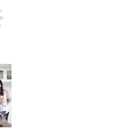
)
2)
)