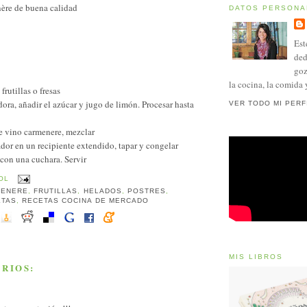
ère de buena calidad
DATOS PERSONA
Est
ded
goz
la cocina, la comida 
 frutillas o fresas
dora, añadir el azúcar y jugo de limón. Procesar hasta
VER TODO MI PERF
de vino carmenere, mezclar
ador en un recipiente extendido, tapar y congelar
 con una cuchara. Servir
OL
MENERE
,
FRUTILLAS
,
HELADOS
,
POSTRES
,
ETAS
,
RECETAS COCINA DE MERCADO
MIS LIBROS
RIOS: