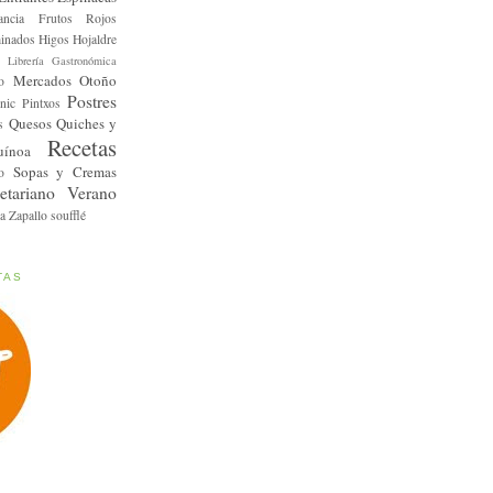
ancia
Frutos Rojos
inados
Higos
Hojaldre
Librería Gastronómica
Mercados
Otoño
o
Postres
nic
Pintxos
Quesos
Quiches y
s
Recetas
uínoa
Sopas y Cremas
o
etariano
Verano
a
Zapallo
soufflé
TAS