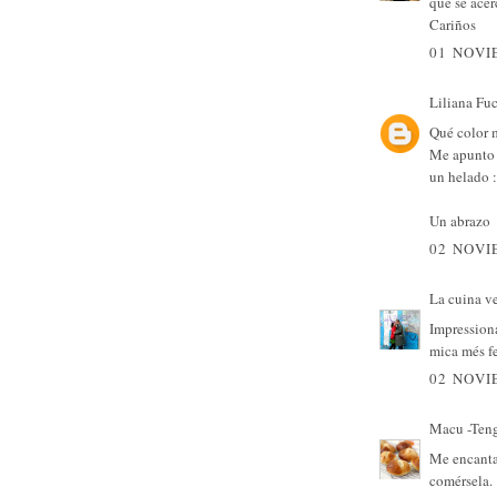
que se acer
Cariños
01 NOVI
Liliana Fu
Qué color 
Me apunto l
un helado :
Un abrazo
02 NOVI
La cuina v
Impressiona
mica més fe
02 NOVI
Macu -Teng
Me encanta 
comérsela.