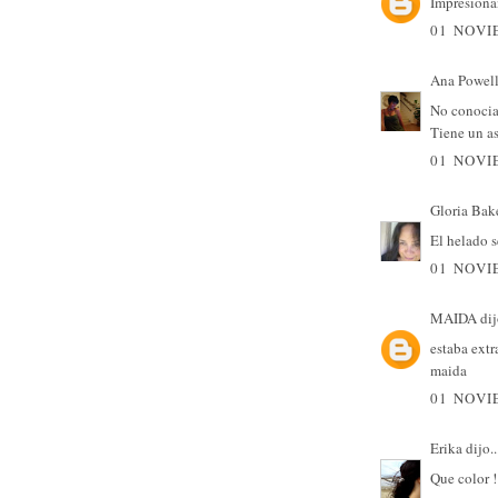
Impresionan
01 NOVI
Ana Powel
No conocia 
Tiene un as
01 NOVI
Gloria Bak
El helado s
01 NOVI
MAIDA
dij
estaba extra
maida
01 NOVI
Erika
dijo..
Que color !