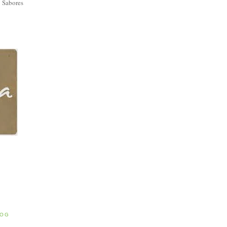
 Sabores
E
LOG