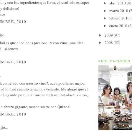
lo, y con los ingredientes que lleva, el resultado es super
abril 2010
(8)
►
 y delicioso!
marzo 2010
(7
►
sos
febrero 2010
(
►
EMBRE, 2010
enero 2010
(2
►
jo...
2009
(97)
►
2008
(52)
dad es que el color es precioso...y con vino...una idea
►
l..si señora.
EMBRE, 2010
PUBLICACIONES
.
, un helado con nuestro vino?, nada podría ser mejor,
dad lo haré cuando tengamos veranito. Me alegro que el
sté llegando porque ultimamente hasta heladas tuvieron,
n abrazo gigante, mucha suerte con Quinoa!
EMBRE, 2010
ijo...