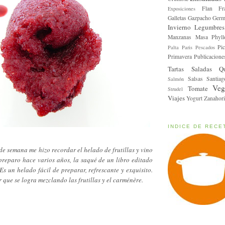
Flan
Fr
Exposiciones
Galletas
Gazpacho
Germ
Invierno
Legumbres
Manzanas
Masa Phyll
Pic
Palta
Paris
Pescados
Primavera
Publicacione
Tartas Saladas
Q
Salsas
Santiag
Salmón
Veg
Tomate
Strudel
Viajes
Yogurt
Zanahori
INDICE DE RECE
n de semana me hizo recordar el helado de frutillas y vino
 preparo hace varios años, la saqué de un libro editado
Es un helado fácil de preparar, refrescante y exquisito.
 que se logra mezclando las frutillas y el carménère.