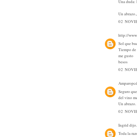
Una duda: l
Un abrazo.,
02 NOVI
http://www
Sol que bu
Tiempo de 
me gusto
besos
02 NOVI
Amparopc
Seguro que 
del vino m
Un abrazo.
02 NOVI
Ingrid
dijo.
Toda la raz