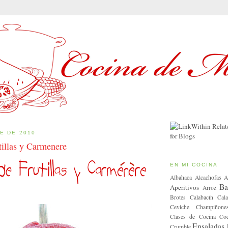
E DE 2010
tillas y Carmenere
EN MI COCINA
Albahaca
Alcachofas
A
Ba
Aperitivos
Arroz
Brotes
Calabacín
Cala
Ceviche
Champiñone
Clases de Cocina
Coc
Ensaladas
Crumble