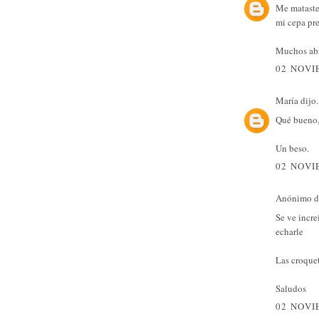
Me mataste 
mi cepa pre
Muchos abr
02 NOVI
María
dijo.
Qué bueno, 
Un beso.
02 NOVI
Anónimo di
Se ve incre
echarle
Las croquet
Saludos
02 NOVI