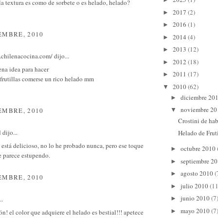
a textura es como de sorbete o es helado, helado?
2017
(2)
►
2016
(1)
►
EMBRE, 2010
2014
(4)
►
2013
(12)
►
.chilenacocina.com/
dijo...
2012
(18)
►
ena idea para hacer
2011
(17)
►
frutillas comerse un rico helado mm
2010
(62)
▼
diciembre 20
►
noviembre 2
EMBRE, 2010
▼
Crostini de ha
d
dijo...
Helado de Frut
está delicioso, no lo he probado nunca, pero ese toque
octubre 2010
►
e parece estupendo.
septiembre 2
►
agosto 2010
(
►
EMBRE, 2010
julio 2010
(11
►
junio 2010
(7
..
►
mayo 2010
(7
►
ón! el color que adquiere el helado es bestial!!! apetece