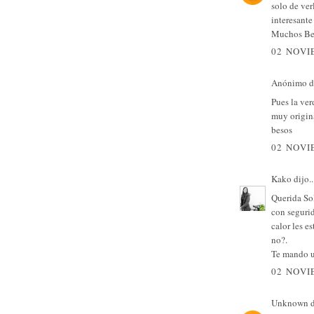
solo de ver
interesante
Muchos Be
02 NOVI
Anónimo di
Pues la ver
muy origina
besos
02 NOVI
Kako
dijo..
Querida Sol
con seguri
calor les e
no?.
Te mando u
02 NOVI
Unknown
d