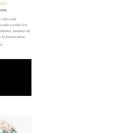
LES
SOL
e sitio está
icado a todos los
adores, amantes de
y la buena mesa.
IL