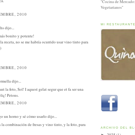
ca.
"Cocina de Mercado:
Vegetarianos"
EMBRE, 2010
MI RESTAURANT
chs
dijo...
más bonito y potente!
a receta, no se me habría ocurrido usar vino tinto para
)
EMBRE, 2010
ermella
dijo...
nt la foto, Sol! I aquest gelat segur que et fa ser una
liç! Petons.
EMBRE, 2010
o un horno y sé cómo usarlo
dijo...
la combinación de fresas y vino tinto, y la foto, para
ARCHIVO DEL B
2025
(1)
►