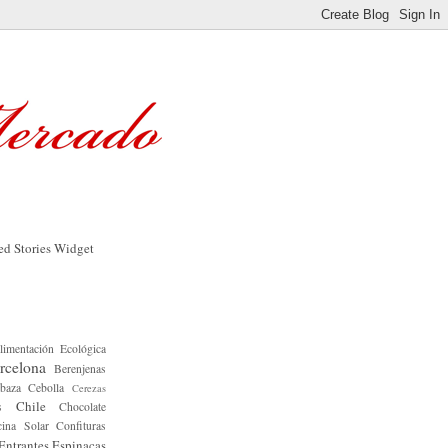
limentación Ecológica
rcelona
Berenjenas
baza
Cebolla
Cerezas
Chile
s
Chocolate
ina Solar
Confituras
Entrantes
Espinacas