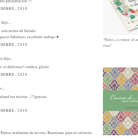
te presentación !!!
EMBRE, 2010
l
dijo...
esta receta de helado.
pecto fabuloso, excelente trabajo ♥
"Niños, a comer: el a
EMBRE, 2010
criar"
er
dijo...
.
e ve delicioso! cariños, gloria
EMBRE, 2010
o...
ñand tus recetas ...!!!gracias
EMBRE, 2010
.
 Parece realmente de revista. Buenísmo para el calorcito