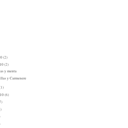
10
(2)
010
(2)
bas y menta
illas y Carmenere
(1)
010
(6)
7)
)
)
)