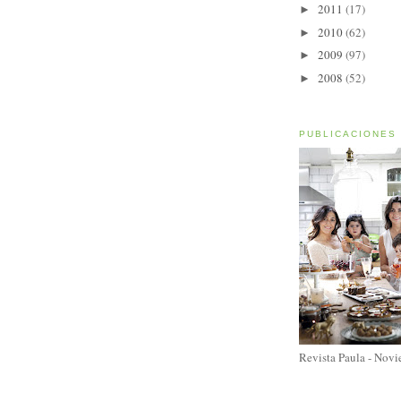
2011
(17)
►
2010
(62)
►
2009
(97)
►
2008
(52)
►
PUBLICACIONES
Revista Paula - Nov