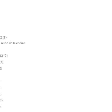
12
(1)
 reino de la cocina
012
(2)
(3)
2)
)
)
)
4)
)