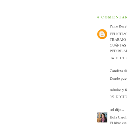
4 COMENTAR
Pame Rece
FELICITA
TRABAJO 
CUÁNTAS 
PEDIRÉ A
04 DICI
Carolina dij
Donde pue
saludos y f
05 DICI
sol
dijo...
Hola Carol
El libro es