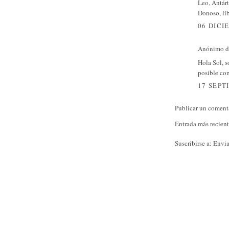
Leo, Antárt
Donoso, lib
06 DICI
Anónimo di
Hola Sol, s
posible com
17 SEPT
Publicar un coment
Entrada más recien
Suscribirse a:
Envia