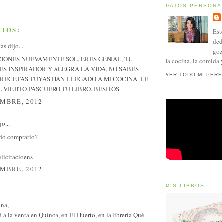
DATOS PERSONA
IOS:
Est
ded
tas
dijo...
goz
CIONES NUEVAMENTE SOL, ERES GENIAL, TU
la cocina, la comida 
ES INSPIRADOR Y ALEGRA LA VIDA, NO SABES
VER TODO MI PERF
RECETAS TUYAS HAN LLEGADO A MI COCINA. LE
L VIEJITO PASCUERO TU LIBRO. BESITOS
EMBRE, 2012
o...
do comprarlo?
elicitacioens
EMBRE, 2012
MIS LIBROS
ina,
tá a la venta en Quínoa, en El Huerto, en la librería Qué