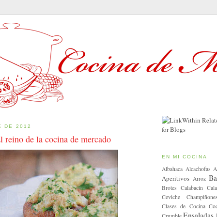
E DE 2012
l reino de la cocina de mercado
EN MI COCINA
Albahaca
Alcachofas
A
Ba
Aperitivos
Arroz
Brotes
Calabacín
Cala
Ceviche
Champiñone
Clases de Cocina
Coc
Ensaladas
Crumble