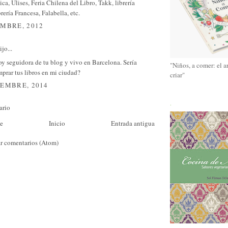
ica, Ulises, Feria Chilena del Libro, Takk, librería
rería Francesa, Falabella, etc.
EMBRE, 2012
jo...
oy seguidora de tu blog y vivo en Barcelona. Sería
"Niños, a comer: el a
prar tus libros en mi ciudad?
criar"
IEMBRE, 2014
.
ario
te
Inicio
Entrada antigua
r comentarios (Atom)