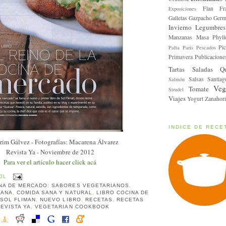
Flan
Fr
Exposiciones
Galletas
Gazpacho
Germ
Invierno
Legumbres
Manzanas
Masa Phyll
Pic
Palta
Paris
Pescados
Primavera
Publicacione
Tartas Saladas
Q
Salsas
Santiag
Salmón
Veg
Tomate
Strudel
Viajes
Yogurt
Zanahori
INDICE DE RECE
rim Gálvez - Fotografías: Macarena Álvarez
Revista Ya - Noviembre de 2012
Para ver el artículo hacer click acá
OL
NA DE MERCADO: SABORES VEGETARIANOS
,
IANA
,
COMIDA SANA Y NATURAL
,
LIBRO COCINA DE
 SOL FLIMAN
,
NUEVO LIBRO
,
RECETAS
,
RECETAS
REVISTA YA
,
VEGETARIAN COOKBOOK