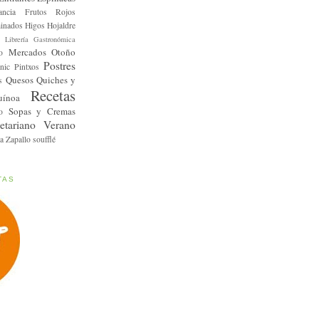
ancia
Frutos Rojos
inados
Higos
Hojaldre
Librería Gastronómica
Mercados
Otoño
o
Postres
nic
Pintxos
Quesos
Quiches y
s
Recetas
uínoa
Sopas y Cremas
o
etariano
Verano
a
Zapallo
soufflé
TAS