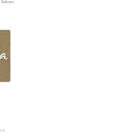
 Sabores
E
LOG