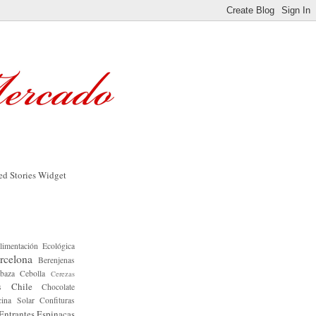
limentación Ecológica
rcelona
Berenjenas
baza
Cebolla
Cerezas
Chile
s
Chocolate
ina Solar
Confituras
Entrantes
Espinacas