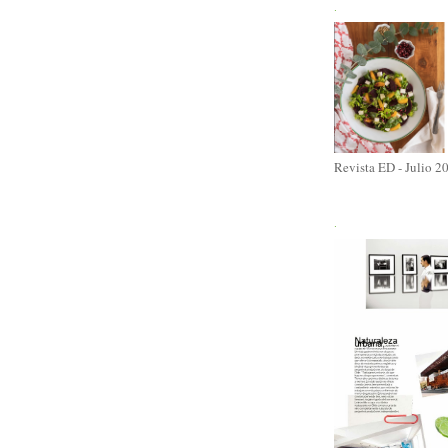
.
Revista ED - Julio 2
.