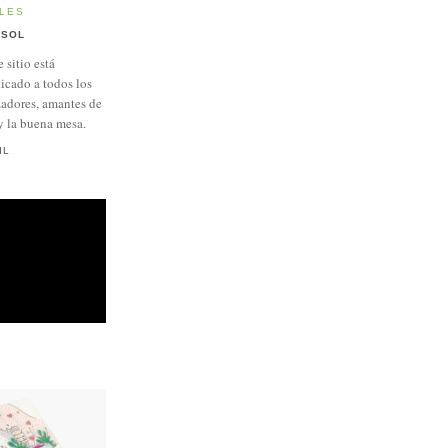
LES
SOL
e sitio está
icado a todos los
adores, amantes de
y la buena mesa.
IL