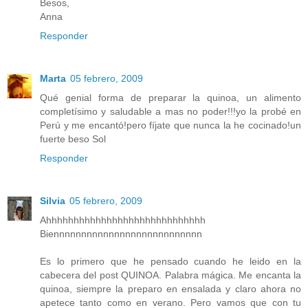
Besos,
Anna
Responder
Marta
05 febrero, 2009
Qué genial forma de preparar la quinoa, un alimento
completísimo y saludable a mas no poder!!!yo la probé en
Perú y me encantó!pero fíjate que nunca la he cocinado!un
fuerte beso Sol
Responder
Silvia
05 febrero, 2009
Ahhhhhhhhhhhhhhhhhhhhhhhhhhhhh
Biennnnnnnnnnnnnnnnnnnnnnnnnnn
Es lo primero que he pensado cuando he leido en la
cabecera del post QUINOA. Palabra mágica. Me encanta la
quinoa, siempre la preparo en ensalada y claro ahora no
apetece tanto como en verano. Pero vamos que con tu