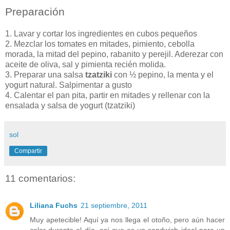
Preparación
1. Lavar y cortar los ingredientes en cubos pequeños
2. Mezclar los tomates en mitades, pimiento, cebolla
morada, la mitad del pepino, rabanito y perejil. Aderezar con
aceite de oliva, sal y pimienta recién molida.
3. Preparar una salsa
tzatziki
con ½ pepino, la menta y el
yogurt natural. Salpimentar a gusto
4. Calentar el pan pita, partir en mitades y rellenar con la
ensalada y salsa de yogurt (tzatziki)
sol
Compartir
11 comentarios:
Liliana Fuchs
21 septiembre, 2011
Muy apetecible! Aquí ya nos llega el otoño, pero aún hacer
calor durante el día, así que es un sandwich ideal para un