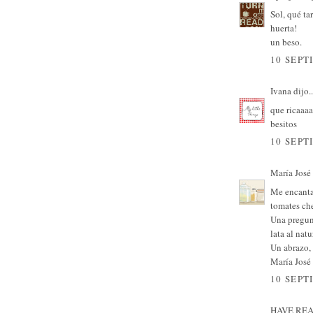
Sol, qué ta
huerta!
un beso.
10 SEPT
Ivana
dijo..
que ricaaaa
besitos
10 SEPT
María José
Me encantan
tomates ch
Una pregunt
lata al natu
Un abrazo,
María José
10 SEPT
HAVE REA