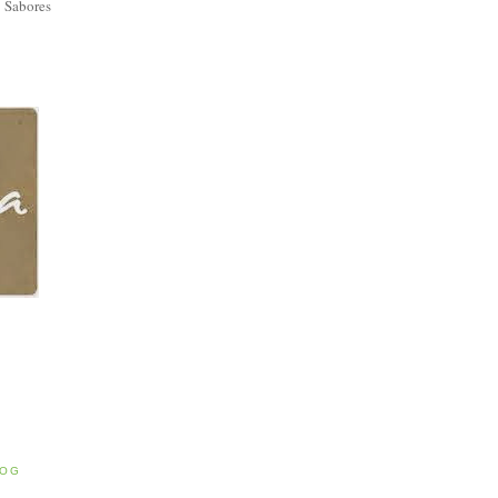
 Sabores
E
LOG