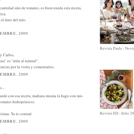
antidad aún de tomates, es bienvenida esta receta.
ica.
 el dato del rulo.
IEMBRE, 2009
Revista Paula - Nov
y Carlos,
ua" es "atún al natural".
.
racias por la visita y comentarios.
IEMBRE, 2009
o...
rande con esa receta, mañana misma la hago con mis
 tomates hidropónicos.
Revista ED - Julio 2
ísima. Ya te contaré
IEMBRE, 2009
.