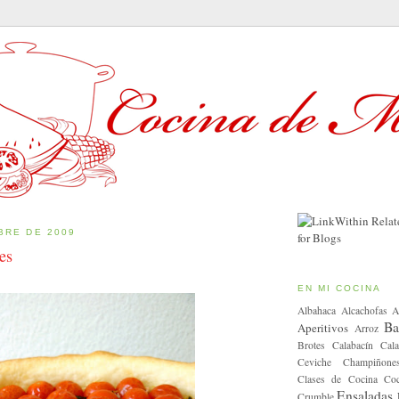
BRE DE 2009
es
EN MI COCINA
Albahaca
Alcachofas
A
Ba
Aperitivos
Arroz
Brotes
Calabacín
Cala
Ceviche
Champiñone
Clases de Cocina
Coc
Ensaladas
Crumble