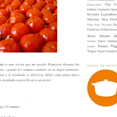
Flan
Fr
Exposiciones
Galletas
Gazpacho
Germ
Invierno
Legumbres
Manzanas
Masa Phyll
Pic
Palta
Paris
Pescados
Primavera
Publicacione
Tartas Saladas
Q
Salsas
Santiag
Salmón
Veg
Tomate
Strudel
Viajes
Yogurt
Zanahori
tes
es una receta que me enseñó Françoise durante las
INDICE DE RECE
ano, cuando los tomates estaban en su mejor momento.
rar y el resultado es delicioso. Ideal como plato único
ensalada o para llevar a un picnic.
.
ry o 5 tomates
a
tal rallado