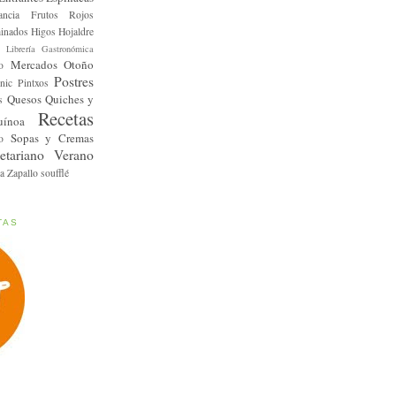
ancia
Frutos Rojos
inados
Higos
Hojaldre
Librería Gastronómica
Mercados
Otoño
o
Postres
nic
Pintxos
Quesos
Quiches y
s
Recetas
uínoa
Sopas y Cremas
o
etariano
Verano
a
Zapallo
soufflé
TAS