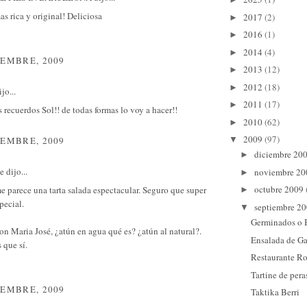
s rica y original! Deliciosa
2017
(2)
►
2016
(1)
►
2014
(4)
►
IEMBRE, 2009
2013
(12)
►
2012
(18)
►
jo...
2011
(17)
►
recuerdos Sol!! de todas formas lo voy a hacer!!
2010
(62)
►
2009
(97)
IEMBRE, 2009
▼
diciembre 20
►
e
dijo...
noviembre 2
►
octubre 2009
e parece una tarta salada espectacular. Seguro que super
►
pecial.
septiembre 2
▼
Germinados o 
 con Maria José, ¿atún en agua qué es? ¿atún al natural?.
Ensalada de G
que sí.
Restaurante Ro
Tartine de pera
IEMBRE, 2009
Taktika Berri