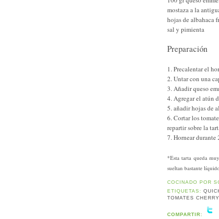
mostaza a la antig
hojas de albahaca f
sal y pimienta
Preparación
1. Precalentar el h
2. Untar con una c
3. Añadir queso em
4. Agregar el atún
5. añadir hojas de 
6. Cortar los tomat
repartir sobre la tar
7. Hornear durante 
*Esta tarta queda muy
sueltan bastante líquid
COCINADO POR
S
ETIQUETAS:
QUIC
TOMATES CHERR
COMPARTIR: