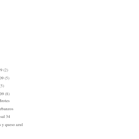
09
(2)
009
(5)
(5)
009
(8)
Brotes
arbanzos
sal 34
s y queso azul