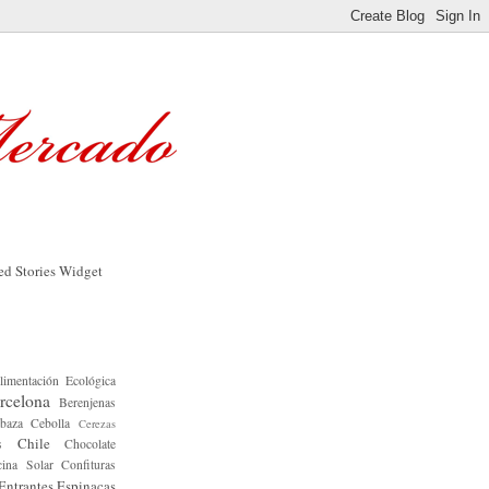
limentación Ecológica
rcelona
Berenjenas
baza
Cebolla
Cerezas
Chile
s
Chocolate
ina Solar
Confituras
Entrantes
Espinacas