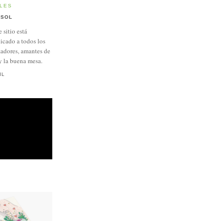
LES
SOL
e sitio está
icado a todos los
adores, amantes de
y la buena mesa.
IL