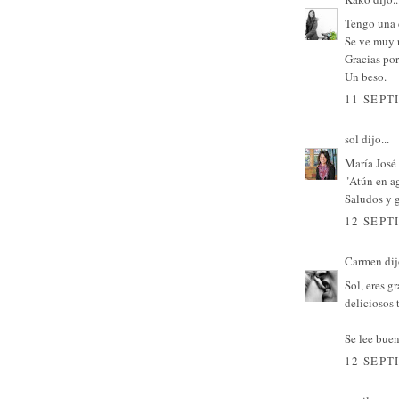
Tengo una c
Se ve muy r
Gracias por
Un beso.
11 SEPT
sol
dijo...
María José 
"Atún en ag
Saludos y g
12 SEPT
Carmen
dij
Sol, eres g
deliciosos
Se lee buen
12 SEPT