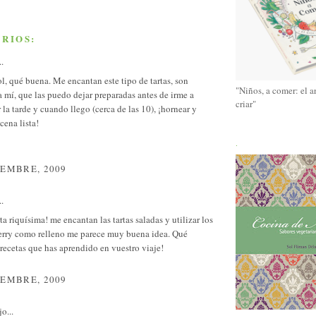
RIOS:
..
, qué buena. Me encantan este tipo de tartas, son
"Niños, a comer: el a
a mí, que las puedo dejar preparadas antes de irme a
criar"
r la tarde y cuando llego (cerca de las 10), ¡hornear y
cena lista!
.
IEMBRE, 2009
..
rta riquísima! me encantan las tartas saladas y utilizar los
erry como relleno me parece muy buena idea. Qué
ecetas que has aprendido en vuestro viaje!
IEMBRE, 2009
o...