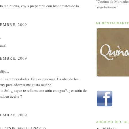
"Cocina de Mercado:
rta tan buena, voy a prepararla con los tomates de la
Vegetarianos"
MI RESTAURANT
IEMBRE, 2009
.
aaa!
IEMBRE, 2009
dijo...
 las tartas saladas. Ésta es preciosa. La idea de los
erry para adornar me gusta mucho.
a Sol, ¿ a que te refieres con atún en agua?. ¿ es atún de
ral, en aceite ?
IEMBRE, 2009
ARCHIVO DEL B
L PIES IN BARCELONA
dijo...
2025
(1)
►