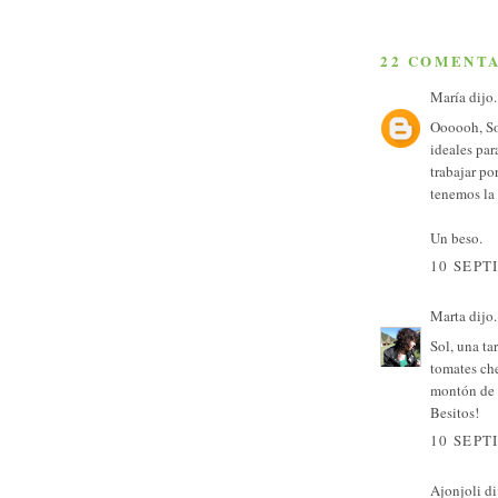
22 COMENTA
María
dijo.
Oooooh, Sol
ideales par
trabajar po
tenemos la 
Un beso.
10 SEPT
Marta
dijo.
Sol, una ta
tomates ch
montón de r
Besitos!
10 SEPT
Ajonjoli
dij