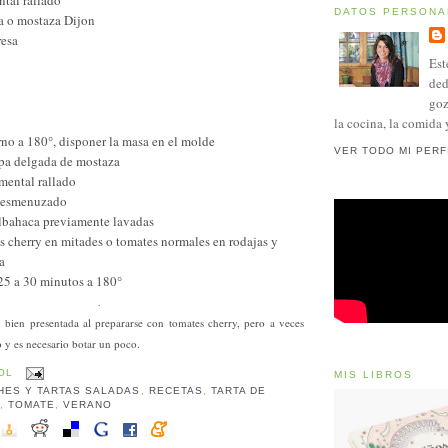
DATOS PERSONA
ua o mostaza Dijon
resa
Est
ded
goz
la cocina, la comida 
orno a 180°, disponer la masa en el molde
VER TODO MI PERF
apa delgada de mostaza
mental rallado
 desmenuzado
albahaca previamente lavadas
es cherry en mitades o tomates normales en rodajas y
ta
25 a 30 minutos a 180°
.
 bien presentada al prepararse con tomates cherry, pero a veces
o y es necesario botar un poco.
OL
MIS LIBROS
HES Y TARTAS SALADAS
,
RECETAS
,
TARTA DE
Y
,
TOMATE
,
VERANO