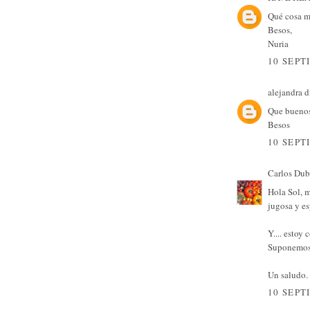
Qué cosa ma
Besos,
Nuria
10 SEPT
alejandra
di
Que buenos 
Besos
10 SEPT
Carlos Dub
Hola Sol, m
jugosa y es
Y.... estoy
Suponemos 
Un saludo.
10 SEPT