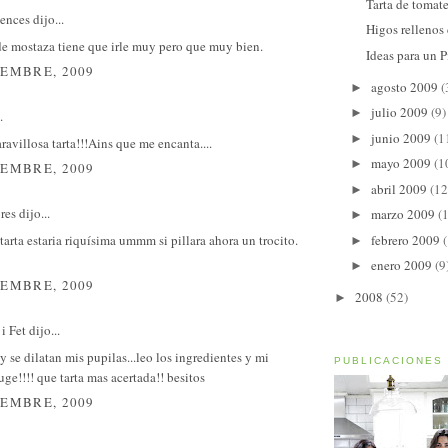
Tarta de tomat
sences
dijo...
Higos rellenos
de mostaza tiene que irle muy pero que muy bien.
Ideas para un P
IEMBRE, 2009
agosto 2009
(
►
julio 2009
(9)
►
.
junio 2009
(1
►
ravillosa tarta!!!Ains que me encanta....
mayo 2009
(1
►
IEMBRE, 2009
abril 2009
(12
►
res
dijo...
marzo 2009
(
►
arta estaria riquísima ummm si pillara ahora un trocito.
febrero 2009
►
enero 2009
(9
►
IEMBRE, 2009
2008
(52)
►
i Fet
dijo...
 y se dilatan mis pupilas...leo los ingredientes y mi
PUBLICACIONES
ge!!!! que tarta mas acertada!! besitos
IEMBRE, 2009
.