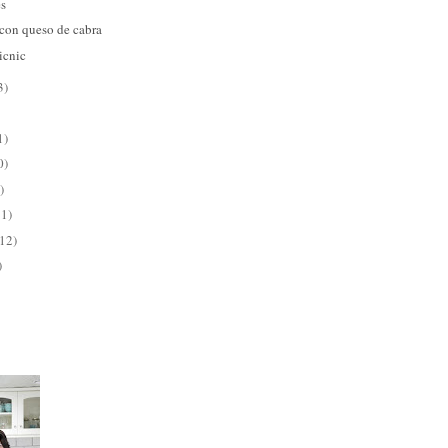
es
 con queso de cabra
icnic
3)
1)
0)
)
11)
(12)
)