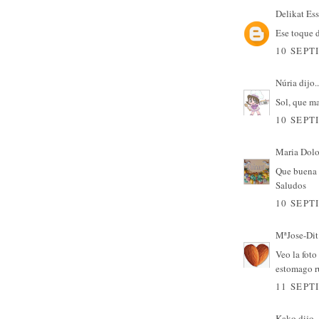
Delikat Es
Ese toque 
10 SEPT
Núria
dijo..
Sol, que ma
10 SEPT
Maria Dolo
Que buena t
Saludos
10 SEPT
MªJose-Dit 
Veo la foto
estomago ru
11 SEPT
Kako
dijo..