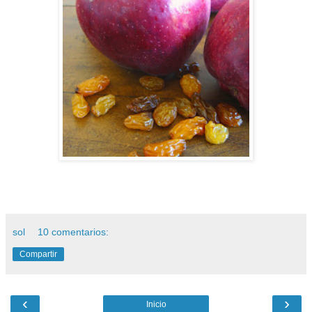
sol
10 comentarios:
Compartir
‹
›
Inicio