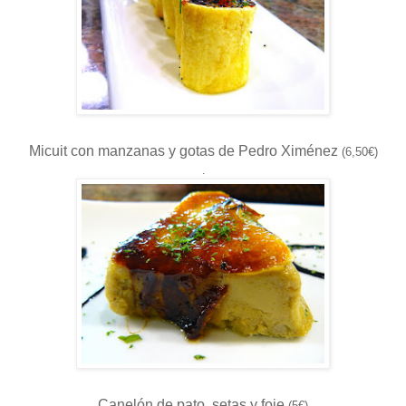
Micuit con manzanas y gotas de Pedro Ximénez
(6,50€)
.
Canelón de pato, setas y foie
(5€)