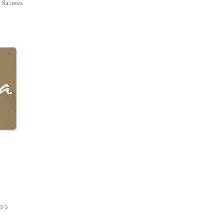
 Sabores
E
LOG