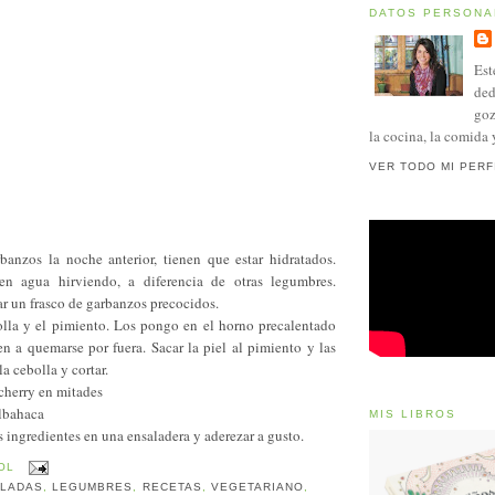
DATOS PERSONA
Est
ded
goz
la cocina, la comida 
VER TODO MI PERF
banzos la noche anterior, tienen que estar hidratados.
en agua hirviendo, a diferencia de otras legumbres.
r un frasco de garbanzos precocidos.
bolla y el pimiento. Los pongo en el horno precalentado
n a quemarse por fuera. Sacar la piel al pimiento y las
la cebolla y cortar.
 cherry en mitades
albahaca
MIS LIBROS
s ingredientes en una ensaladera y aderezar a gusto.
OL
LADAS
,
LEGUMBRES
,
RECETAS
,
VEGETARIANO
,