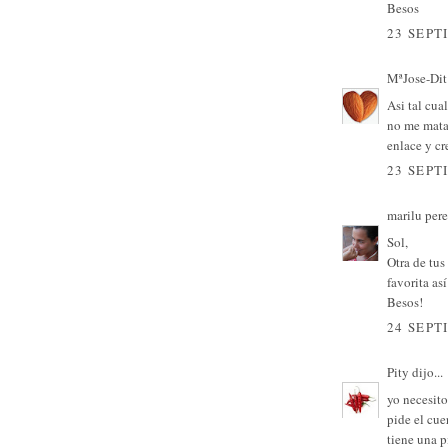
Besos
23 SEPT
MªJose-Dit 
Asi tal cua
no me mata
enlace y cr
23 SEPT
marilu per
Sol,
Otra de tus
favorita as
Besos!
24 SEPT
Pity
dijo...
yo necesit
pide el cue
tiene una p