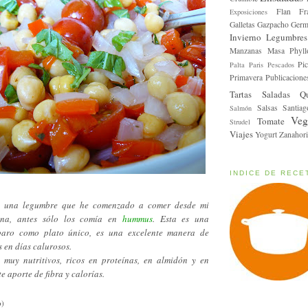
Flan
Fr
Exposiciones
Galletas
Gazpacho
Germ
Invierno
Legumbres
Manzanas
Masa Phyll
Pic
Palta
Paris
Pescados
Primavera
Publicacione
Tartas Saladas
Q
Salsas
Santiag
Salmón
Veg
Tomate
Strudel
Viajes
Yogurt
Zanahori
INDICE DE RECE
n una legumbre que he comenzado a comer desde mi
ona, antes sólo los comía en
hummus
. Esta es una
paro como plato único, es una excelente manera de
 en días calurosos.
 muy nutritivos, ricos en proteínas, en almidón y en
e aporte de fibra y calorías.
p)