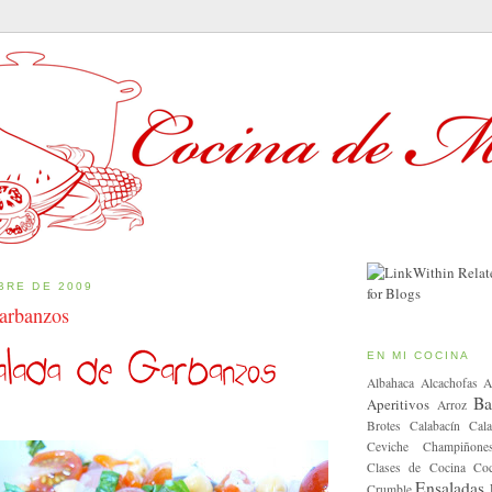
BRE DE 2009
arbanzos
EN MI COCINA
Albahaca
Alcachofas
A
Ba
Aperitivos
Arroz
Brotes
Calabacín
Cala
Ceviche
Champiñone
Clases de Cocina
Coc
Ensaladas
Crumble