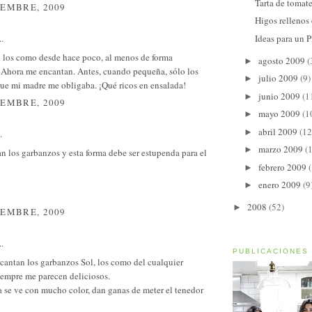
Tarta de tomat
IEMBRE, 2009
Higos rellenos
Ideas para un P
..
 los como desde hace poco, al menos de forma
agosto 2009
(
►
. Ahora me encantan. Antes, cuando pequeña, sólo los
julio 2009
(9)
►
ue mi madre me obligaba. ¡Qué ricos en ensalada!
junio 2009
(1
►
IEMBRE, 2009
mayo 2009
(1
►
abril 2009
(12
►
.
marzo 2009
(
►
 los garbanzos y esta forma debe ser estupenda para el
febrero 2009
►
enero 2009
(9
►
2008
(52)
►
IEMBRE, 2009
..
PUBLICACIONES
cantan los garbanzos Sol, los como del cualquier
iempre me parecen deliciosos.
 se ve con mucho color, dan ganas de meter el tenedor