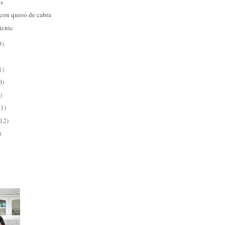
es
 con queso de cabra
icnic
3)
1)
0)
)
11)
(12)
)