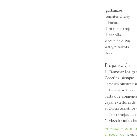
-garbanzos
-tomates cherry
-albahaca
-1 pimiento rojo
-1 cebolla
-aceite de oliva
-sal y pimienta
-limón
Preparación
1. Remojar los gar
Cocerlos siempre 
También puedes usa
2. Escalivar la ce
hasta que comience
capas exteriores de 
3. Cortar tomatitos
4. Cortar hojas de 
5. Mezclar todos lo
COCINADO POR
S
ETIQUETAS:
ENSA