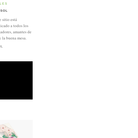
LES
SOL
e sitio está
icado a todos los
adores, amantes de
y la buena mesa.
IL