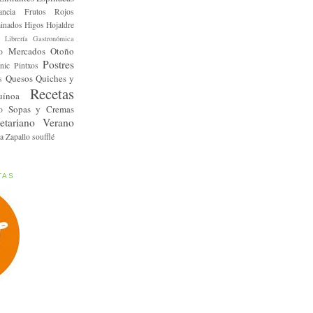
ancia
Frutos Rojos
inados
Higos
Hojaldre
Librería Gastronómica
Mercados
Otoño
o
Postres
nic
Pintxos
Quesos
Quiches y
s
Recetas
uínoa
Sopas y Cremas
o
etariano
Verano
a
Zapallo
soufflé
TAS