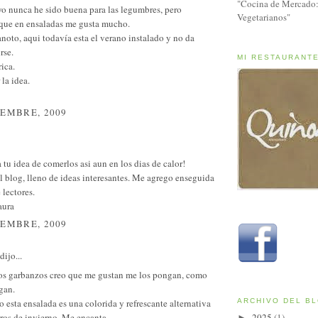
"Cocina de Mercado:
yo nunca he sido buena para las legumbres, pero
Vegetarianos"
que en ensaladas me gusta mucho.
anoto, aqui todavía esta el verano instalado y no da
rse.
MI RESTAURANT
ica.
 la idea.
IEMBRE, 2009
tu idea de comerlos asi aun en los dias de calor!
l blog, lleno de ideas interesantes. Me agrego enseguida
e lectores.
aura
IEMBRE, 2009
dijo...
los garbanzos creo que me gustan me los pongan, como
gan.
 esta ensalada es una colorida y refrescante alternativa
ARCHIVO DEL B
ros de invierno. Me encanta.
2025
(1)
►