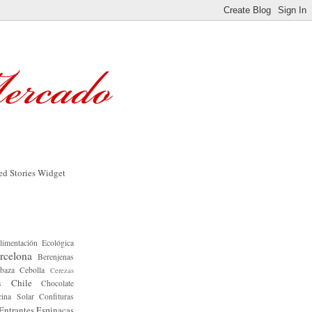
limentación Ecológica
rcelona
Berenjenas
baza
Cebolla
Cerezas
Chile
s
Chocolate
ina Solar
Confituras
Entrantes
Espinacas