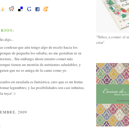
RIOS:
"Niños, a comer: el a
chs
dijo...
criar"
e confesar que aún tengo algo de recelo hacia los
 porque de pequeña los odiaba; no me gustaban ni su
 textura... Sin embargo ahora intento comer más
.
porque tienen un montón de nutrientes saludables, y
lguien que no es amiga de la carne como yo.
usarlos en ensalada es fantástica, creo que es mi forma
 tomar legumbres; y las posibilidades son casi infinitas.
a tuya! :)
IEMBRE, 2009
.