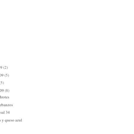
09
(2)
009
(5)
(5)
009
(8)
Brotes
arbanzos
sal 34
s y queso azul