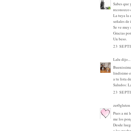
Sabes que 
reconozco 
La tuya la 
señales de i
Se ve muy r
Gracias por
Un beso.
23 SEPT
Lalu
dijo...
Buenissima 
lindisimo e
a tu lista d
Saludos: L
23 SEPT
zer0gluten
Pues a mi 
me los pon
Desde luego
a los puche