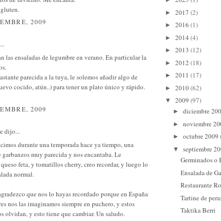
 gluten.
2017
(2)
►
IEMBRE, 2009
2016
(1)
►
2014
(4)
►
..
2013
(12)
►
 las ensaladas de legumbre en verano. En particular la
2012
(18)
►
os.
2011
(17)
►
astante parecida a la tuya, le solemos añadir algo de
uevo cocido, atún..) para tener un plato único y rápido.
2010
(62)
►
2009
(97)
▼
IEMBRE, 2009
diciembre 20
►
noviembre 2
►
e
dijo...
octubre 2009
►
icimos durante una temporada hace ya tiempo, una
septiembre 2
▼
e garbanzos muy parecida y nos encantaba. Le
Germinados o 
ueso feta, y tomatillos cherry, creo recordar, y luego lo
Ensalada de G
alada normal.
Restaurante Ro
 agradezco que nos lo hayas recordado porque en España
Tartine de pera
res nos las imaginamos siempre en puchero, y estos
Taktika Berri
os olvidan, y esto tiene que cambiar. Un saludo.