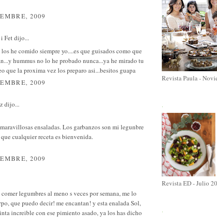
IEMBRE, 2009
i Fet
dijo...
l los he comido siempre yo....es que guisados como que
n...y hummus no lo he probado nunca...ya he mirado tu
eo que la proxima vez los preparo asi...besitos guapa
Revista Paula - Nov
IEMBRE, 2009
ez
dijo...
.
 maravillosas ensaladas. Los garbanzos son mi legunbre
í que cualquier receta es bienvenida.
IEMBRE, 2009
Revista ED - Julio 2
o comer legumbres al meno s veces por semana, me lo
rpo, que puedo decir! me encantan! y esta enalada Sol,
.
inta increible con ese pimiento asado, ya los has dicho