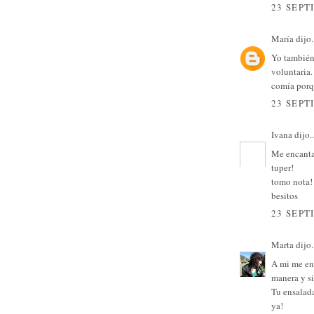
23 SEPT
María
dijo.
Yo también
voluntaria
comía porq
23 SEPT
Ivana
dijo..
Me encantan
tuper!
tomo nota!
besitos
23 SEPT
Marta
dijo.
A mi me en
manera y s
Tu ensalada
ya!