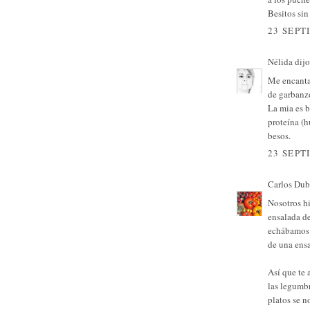
Besitos sin
23 SEPT
Nélida
dijo.
Me encantan
de garbanz
La mia es b
proteína (h
besos.
23 SEPT
Carlos Dub
Nosotros h
ensalada d
echábamos q
de una ens
Así que te
las legumb
platos se n