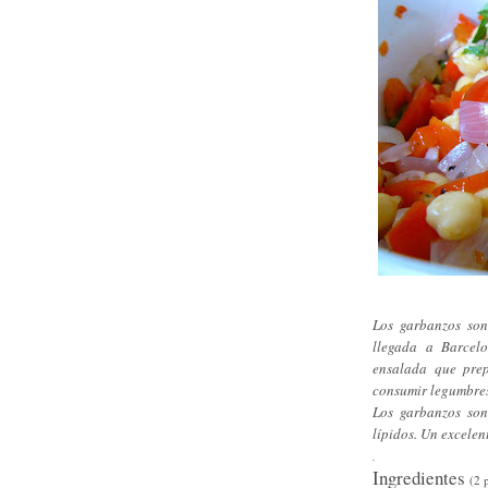
Los garbanzos so
llegada a Barcel
ensalada que pre
consumir legumbres
Los garbanzos son
lípidos. Un excelent
.
Ingredientes
(2 