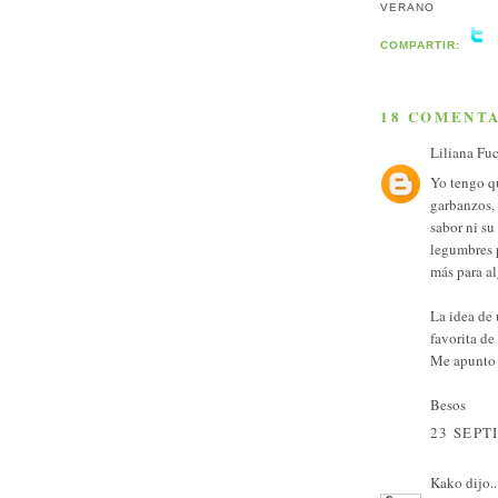
VERANO
COMPARTIR:
18 COMENTA
Liliana Fu
Yo tengo qu
garbanzos,
sabor ni su
legumbres 
más para a
La idea de 
favorita de
Me apunto l
Besos
23 SEPT
Kako
dijo..