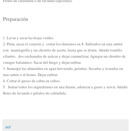
Flores de caléndula o de lavanda (opcional)
Preparación
1. Lavar y secar las hojas verdes.
2. Pelar, sacar el corazón y
cortar los duraznos en 8. Saltearlos en una sartén
con
mantequilla y un chorrito de aceite, hasta que se doren. Añadir tomillo,
cilantro, dos cucharadas de azúcar y dejar caramelizar. Agregar un chorrito de
vinagre balsámico.
Sacar
del fuego y dejar enfriar.
3. Sumergir las almendras en agua hirviendo, pelarlas. Secarlas y tostarlas en
una sartén o al horno. Dejar enfriar.
4. Cortar el queso de cabra en cubos.
5.
Juntar todos los ingredientes en una fuente
, aderezar a gusto
y servir. Añadir
flores de lavanda o pétalos de caléndula.
sol