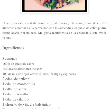
Describiría esta ensalada como
un plato fresco
,
liviano y novedoso. L
os
d
uraznos combinan a la perfección con las almendras, el queso de cabra po
dría
reemplazar
s
e por un azul.
Me gusta incluir fruta en la ensalada y esta evoca
verano.
Ingredientes
3 duraznos
160 g de queso de cabra
1/2 taza de almendras tostadas
300 de mix de hojas verdes (rúcula, lechug
a
y espinaca)
2 cdas. de azúcar
1 cda. de mantequilla
1 cdta. de aceite
1 cda. de tomillo
1 cda. de cilantro
1 chorrito de vinagre balsámico