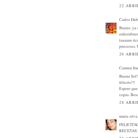
22 ABRI
Carlos Dub
Bueno, ya 
enhorabuena
taaaaan ric
preciosos. 
26 ABRI
Carmen Irar
Buena Sol!!
felicito!!!
Espero que 
copas. Beso
28 ABRI
maria silva
FELICITA
RECETAS 