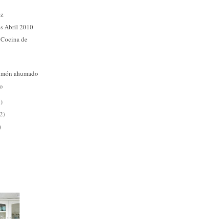
ez
es Abril 2010
 Cocina de
almón ahumado
lo
)
2)
)