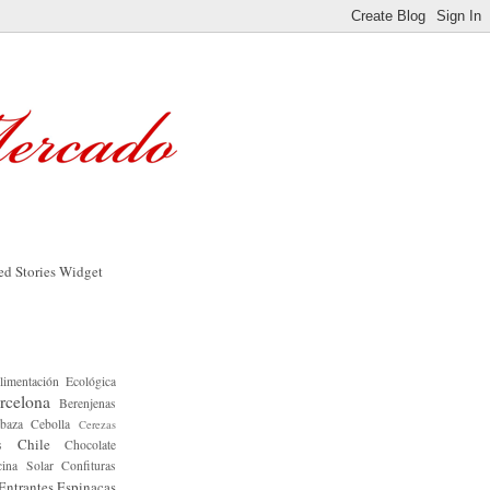
limentación Ecológica
rcelona
Berenjenas
baza
Cebolla
Cerezas
Chile
s
Chocolate
ina Solar
Confituras
Entrantes
Espinacas