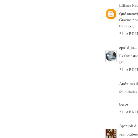
Liliana Fu
Qué maravil
Gracias por
trabajo :)
21 ABRI
epa!
dijo...
Es fantásti
B*
21 ABRI
Anónimo di
felicidades 
besos
21 ABRI
Ajonjoli
dij
¡enhorabuen