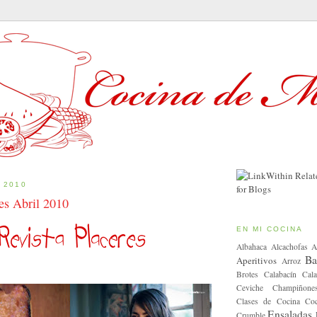
 2010
es Abril 2010
EN MI COCINA
Albahaca
Alcachofas
A
Ba
Aperitivos
Arroz
Brotes
Calabacín
Cala
Ceviche
Champiñone
Clases de Cocina
Coc
Ensaladas
Crumble