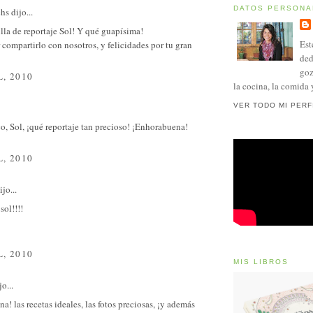
DATOS PERSONA
chs
dijo...
la de reportaje Sol! Y qué guapísima!
Est
 compartirlo con nosotros, y felicidades por tu gran
ded
goz
L, 2010
la cocina, la comida 
VER TODO MI PERF
co, Sol, ¡qué reportaje tan precioso! ¡Enhorabuena!
L, 2010
jo...
sol!!!!
L, 2010
MIS LIBROS
o...
a! las recetas ideales, las fotos preciosas, ¡y además