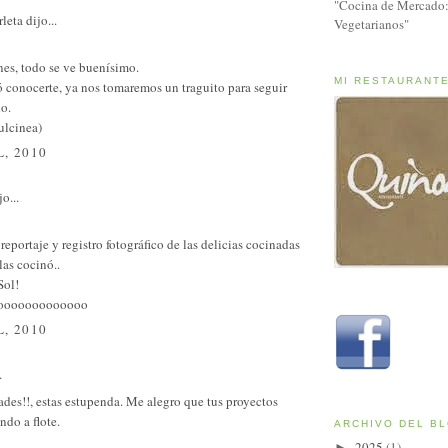
"Cocina de Mercado:
rleta
dijo...
Vegetarianos"
nes, todo se ve buenísimo.
MI RESTAURANT
 conocerte, ya nos tomaremos un traguito para seguir
o.
ulcinea)
L, 2010
o...
eportaje y registro fotográfico de las delicias cocinadas
las cocinó..
Sol!
ooooooooooooo
L, 2010
.
dades!!, estas estupenda. Me alegro que tus proyectos
ndo a flote.
ARCHIVO DEL B
2025
(1)
►