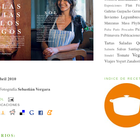
Flan
Fr
Exposiciones
Galletas
Gazpacho
Germ
Invierno
Legumbres
Manzanas
Masa Phyll
Pic
Palta
Paris
Pescados
Primavera
Publicacione
Tartas Saladas
Q
Salsas
Santiag
Salmón
Veg
Tomate
Strudel
Viajes
Yogurt
Zanahori
abril 2010
INDICE DE RECE
Sebastián Vergara
 Fotografía
OL
ICACIONES
RIOS: