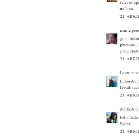
sales estup
un beso.
21 ABRI
marilu per
¡que ilusió
preciosas, 
¡Felicidade
21 ABRI
La cuina v
Enhorabona
l'escalivad
21 ABRI
Marta
dijo.
Felicidades
Besos
21 ABRI