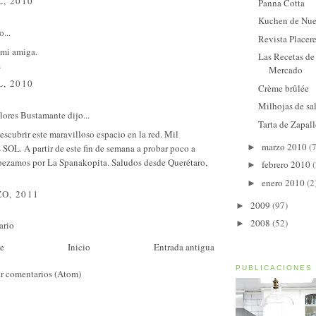
L, 2010
Panna Cotta
Kuchen de Nu
o...
Revista Placer
mi amiga.
Las Recetas de
s
Mercado
L, 2010
Crème brûlée
Milhojas de s
ores Bustamante dijo...
Tarta de Zapal
scubrir este maravilloso espacio en la red. Mil
marzo 2010
(7
►
 SOL. A partir de este fin de semana a probar poco a
pezamos por La Spanakopita. Saludos desde Querétaro,
febrero 2010
(
►
enero 2010
(2
►
O, 2011
2009
(97)
►
2008
(52)
►
ario
te
Inicio
Entrada antigua
PUBLICACIONES
r comentarios (Atom)