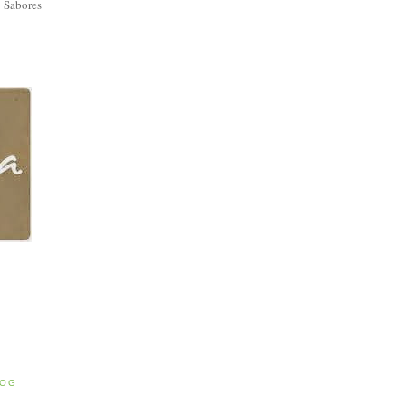
 Sabores
E
LOG