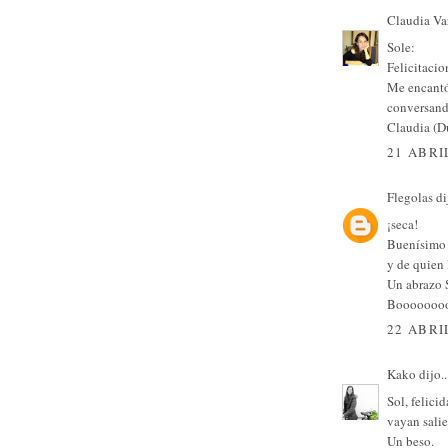
Claudia Va
Sole:
Felicitacio
Me encantó
conversand
Claudia (D
21 ABRI
Flegolas
dij
¡seca!
Buenísimo r
y de quien 
Un abrazo 
Booooooo
22 ABRI
Kako
dijo..
Sol, felici
vayan salie
Un beso.