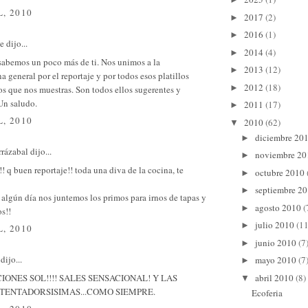
L, 2010
2017
(2)
►
2016
(1)
►
e
dijo...
2014
(4)
►
sabemos un poco más de ti. Nos unimos a la
2013
(12)
►
 general por el reportaje y por todos esos platillos
2012
(18)
►
os que nos muestras. Son todos ellos sugerentes y
Un saludo.
2011
(17)
►
L, 2010
2010
(62)
▼
diciembre 20
►
rázabal dijo...
noviembre 2
►
! q buen reportaje!! toda una diva de la cocina, te
octubre 2010
►
septiembre 2
►
algún día nos juntemos los primos para irnos de tapas y
agosto 2010
(
►
s!!
julio 2010
(11
►
L, 2010
junio 2010
(7
►
dijo...
mayo 2010
(7
►
CIONES SOL!!!! SALES SENSACIONAL! Y LAS
abril 2010
(8)
▼
TENTADORSISIMAS...COMO SIEMPRE.
Ecoferia