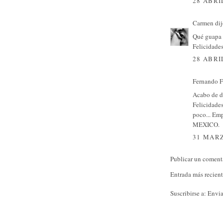
28 ABRI
Carmen
dij
Qué guapa 
Felicidade
28 ABRI
Fernando Fl
Acabo de de
Felicidades
poco... Em
MEXICO.
31 MARZ
Publicar un coment
Entrada más recien
Suscribirse a:
Envia