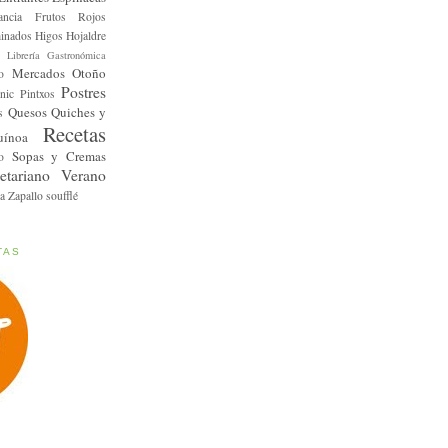
ancia
Frutos Rojos
inados
Higos
Hojaldre
Librería Gastronómica
Mercados
Otoño
o
Postres
nic
Pintxos
Quesos
Quiches y
s
Recetas
uínoa
Sopas y Cremas
o
etariano
Verano
a
Zapallo
soufflé
TAS