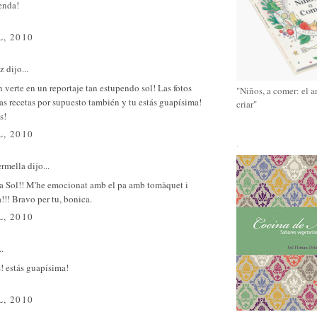
enda!
L, 2010
ez
dijo...
n verte en un reportaje tan estupendo sol! Las fotos
"Niños, a comer: el a
las recetas por supuesto también y tu estás guapísima!
criar"
s!
L, 2010
.
ermella
dijo...
 Sol!! M'he emocionat amb el pa amb tomàquet i
a!!! Bravo per tu, bonica.
L, 2010
..
! estás guapísima!
L, 2010