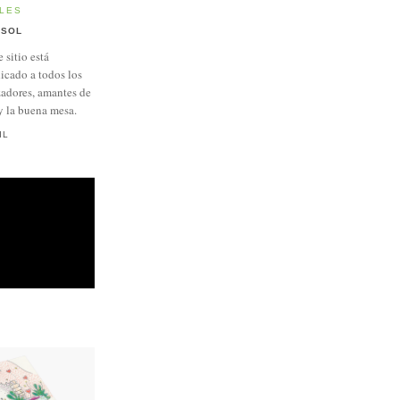
LES
SOL
e sitio está
icado a todos los
adores, amantes de
y la buena mesa.
IL