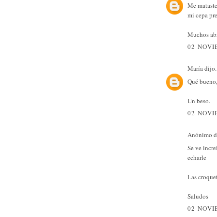
Me mataste 
mi cepa pre
Muchos abr
02 NOVI
María
dijo.
Qué bueno, 
Un beso.
02 NOVI
Anónimo di
Se ve incre
echarle
Las croquet
Saludos
02 NOVI