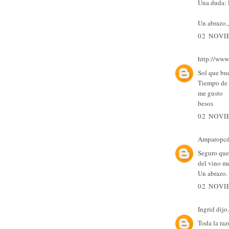
Una duda: l
Un abrazo.,
02 NOVI
http://www
Sol que bu
Tiempo de 
me gusto
besos
02 NOVI
Amparopc
Seguro que 
del vino m
Un abrazo.
02 NOVI
Ingrid
dijo.
Toda la raz