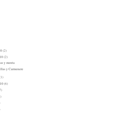
10
(2)
010
(2)
bas y menta
illas y Carmenere
(1)
010
(6)
7)
)
)
)