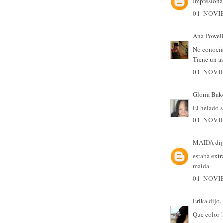
Impresionan
01 NOVI
Ana Powel
No conocia 
Tiene un as
01 NOVI
Gloria Bak
El helado s
01 NOVI
MAIDA
dij
estaba extra
maida
01 NOVI
Erika
dijo..
Que color !