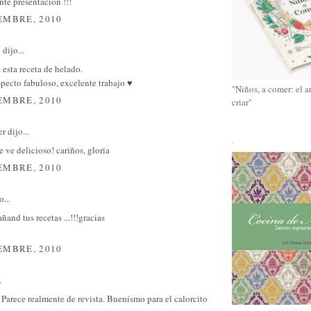
te presentación !!!
EMBRE, 2010
l
dijo...
esta receta de helado.
pecto fabuloso, excelente trabajo ♥
"Niños, a comer: el a
EMBRE, 2010
criar"
er
dijo...
.
e ve delicioso! cariños, gloria
EMBRE, 2010
o...
ñand tus recetas ...!!!gracias
EMBRE, 2010
.
 Parece realmente de revista. Buenísmo para el calorcito