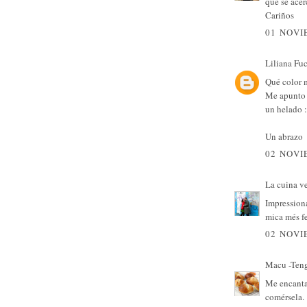
que se acer
Cariños
01 NOVI
Liliana Fu
Qué color 
Me apunto l
un helado :
Un abrazo
02 NOVI
La cuina v
Impressiona
mica més fe
02 NOVI
Macu -Teng
Me encanta 
comérsela.