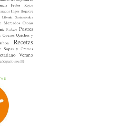
ancia
Frutos Rojos
inados
Higos
Hojaldre
Librería Gastronómica
Mercados
Otoño
o
Postres
nic
Pintxos
Quesos
Quiches y
s
Recetas
uínoa
Sopas y Cremas
o
etariano
Verano
a
Zapallo
soufflé
TAS