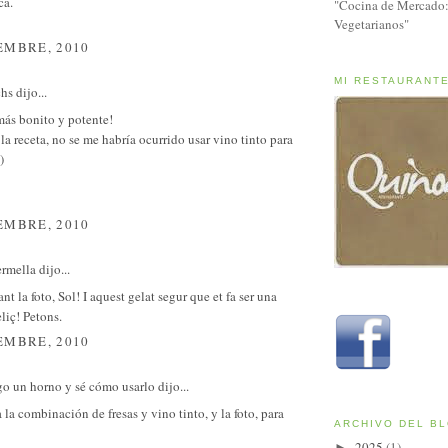
ca.
"Cocina de Mercado:
Vegetarianos"
EMBRE, 2010
MI RESTAURANT
chs
dijo...
más bonito y potente!
a receta, no se me habría ocurrido usar vino tinto para
)
EMBRE, 2010
ermella
dijo...
nt la foto, Sol! I aquest gelat segur que et fa ser una
liç! Petons.
EMBRE, 2010
o un horno y sé cómo usarlo
dijo...
la combinación de fresas y vino tinto, y la foto, para
ARCHIVO DEL B
2025
(1)
►