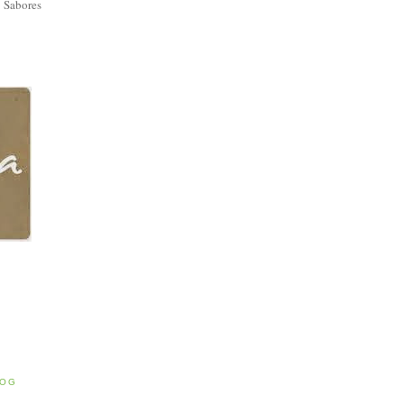
 Sabores
E
LOG