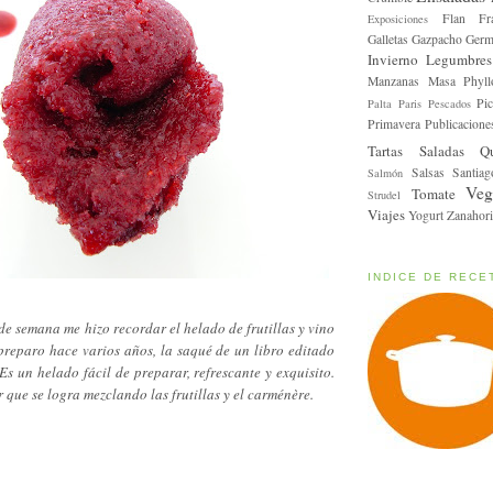
Flan
Fr
Exposiciones
Galletas
Gazpacho
Germ
Invierno
Legumbres
Manzanas
Masa Phyll
Pic
Palta
Paris
Pescados
Primavera
Publicacione
Tartas Saladas
Q
Salsas
Santiag
Salmón
Veg
Tomate
Strudel
Viajes
Yogurt
Zanahori
INDICE DE RECE
n de semana me hizo recordar el helado de frutillas y vino
 preparo hace varios años, la saqué de un libro editado
Es un helado fácil de preparar, refrescante y exquisito.
 que se logra mezclando las frutillas y el carménère.