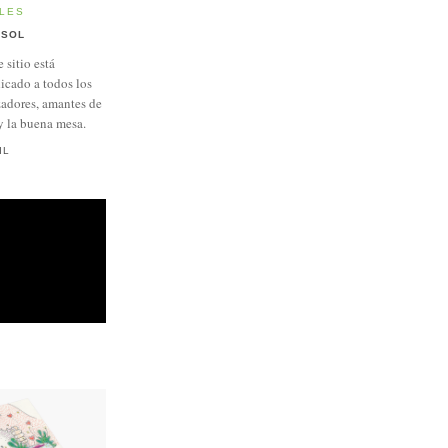
LES
SOL
e sitio está
icado a todos los
adores, amantes de
y la buena mesa.
IL