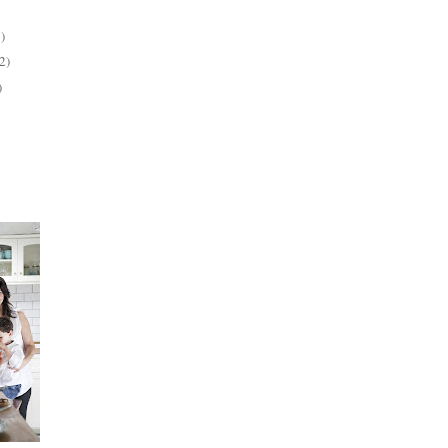
)
2)
)