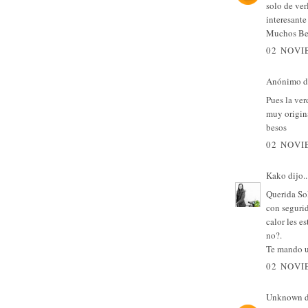
solo de ver
interesante
Muchos Be
02 NOVI
Anónimo di
Pues la ver
muy origina
besos
02 NOVI
Kako
dijo..
Querida Sol
con seguri
calor les e
no?.
Te mando u
02 NOVI
Unknown
d