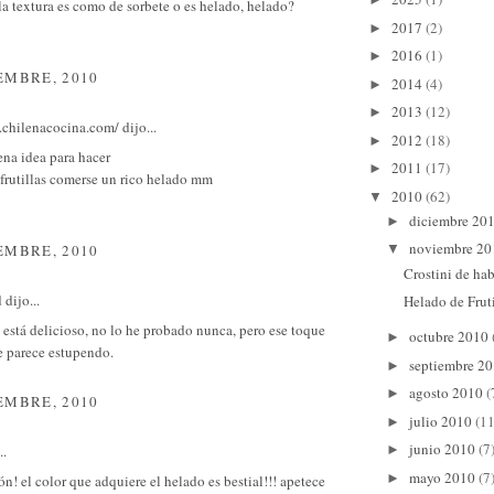
a textura es como de sorbete o es helado, helado?
2017
(2)
►
2016
(1)
►
EMBRE, 2010
2014
(4)
►
2013
(12)
►
.chilenacocina.com/
dijo...
2012
(18)
►
ena idea para hacer
2011
(17)
►
frutillas comerse un rico helado mm
2010
(62)
▼
diciembre 20
►
noviembre 2
EMBRE, 2010
▼
Crostini de ha
d
dijo...
Helado de Frut
está delicioso, no lo he probado nunca, pero ese toque
octubre 2010
►
e parece estupendo.
septiembre 2
►
agosto 2010
(
►
EMBRE, 2010
julio 2010
(11
►
junio 2010
(7
..
►
mayo 2010
(7
►
ón! el color que adquiere el helado es bestial!!! apetece