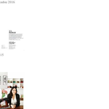
iembre 2016
015