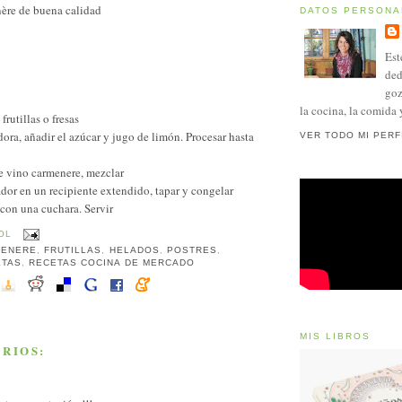
ère de buena calidad
DATOS PERSONA
Est
ded
goz
la cocina, la comida 
 frutillas o fresas
dora, añadir el azúcar y jugo de limón. Procesar hasta
VER TODO MI PERF
de vino carmenere, mezclar
ador en un recipiente extendido, tapar y congelar
 con una cuchara. Servir
OL
MENERE
,
FRUTILLAS
,
HELADOS
,
POSTRES
,
ETAS
,
RECETAS COCINA DE MERCADO
MIS LIBROS
RIOS: