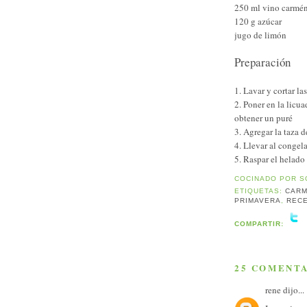
250 ml vino carmén
120 g azúcar
jugo de limón
Preparación
1. Lavar y cortar las
2. Poner en la licua
obtener un puré
3. Agregar la taza 
4. Llevar al congel
5. Raspar el helado
COCINADO POR
S
ETIQUETAS:
CAR
PRIMAVERA
,
REC
COMPARTIR:
25 COMENTA
rene
dijo...