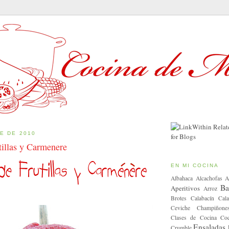
E DE 2010
tillas y Carmenere
EN MI COCINA
Albahaca
Alcachofas
A
Ba
Aperitivos
Arroz
Brotes
Calabacín
Cala
Ceviche
Champiñone
Clases de Cocina
Coc
Ensaladas
Crumble