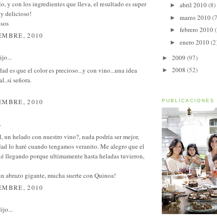
lo, y con los ingredientes que lleva, el resultado es super
abril 2010
(8)
►
 y delicioso!
marzo 2010
(7
►
sos
febrero 2010
(
►
EMBRE, 2010
enero 2010
(2
►
jo...
2009
(97)
►
2008
(52)
dad es que el color es precioso...y con vino...una idea
►
l..si señora.
EMBRE, 2010
PUBLICACIONES
.
, un helado con nuestro vino?, nada podría ser mejor,
dad lo haré cuando tengamos veranito. Me alegro que el
sté llegando porque ultimamente hasta heladas tuvieron,
n abrazo gigante, mucha suerte con Quinoa!
EMBRE, 2010
ijo...