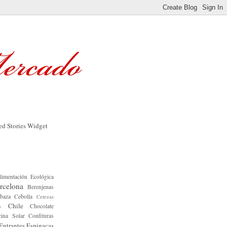
limentación Ecológica
rcelona
Berenjenas
baza
Cebolla
Cerezas
Chile
s
Chocolate
ina Solar
Confituras
Entrantes
Espinacas