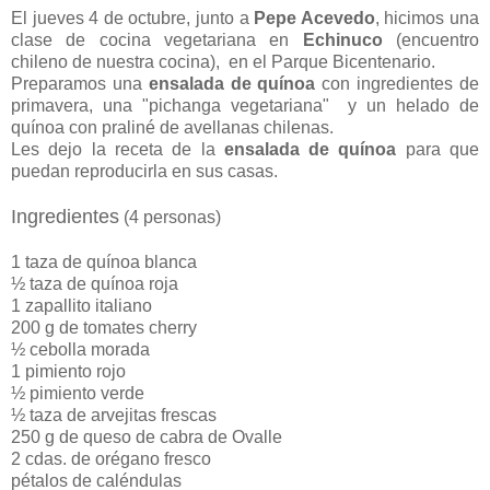
El jueves 4 de octubre, junto a
Pepe Acevedo
, hicimos una
clase de cocina vegetariana en
Echinuco
(encuentro
chileno de nuestra cocina)
, en el Parque Bicentenario.
Preparamos una
ensalada de quínoa
con ingredientes de
primavera, una "pichanga vegetariana" y un helado de
quínoa con praliné de avellanas chilenas.
Les dejo la receta de la
ensalada de quínoa
para que
puedan reproducirla en sus casas.
Ingredientes
(4 personas)
1 taza de quínoa blanca
½ taza de quínoa roja
1 zapallito italiano
200 g de tomates cherry
½ cebolla morada
1 pimiento rojo
½ pimiento verde
½ taza de arvejitas frescas
250 g de queso de cabra de Ovalle
2 cdas. de orégano fresco
pétalos de caléndulas