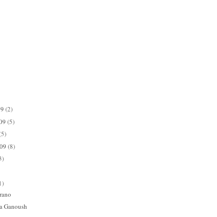
09
(2)
009
(5)
(5)
009
(8)
3)
1)
erano
ba Ganoush