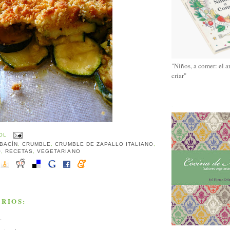
"Niños, a comer: el a
criar"
.
OL
BACÍN
,
CRUMBLE
,
CRUMBLE DE ZAPALLO ITALIANO
,
O
,
RECETAS
,
VEGETARIANO
RIOS:
.