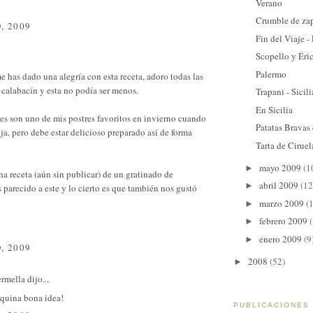
Verano
Crumble de zap
, 2009
Fin del Viaje -
Scopello y Éri
Palermo
e has dado una alegría con esta receta, adoro todas las
 calabacín y esta no podía ser menos.
Trapani - Sicili
En Sicilia
es son uno de mis postres favoritos en invierno cuando
Patatas Bravas
oja, pero debe estar delicioso preparado así de forma
Tarta de Ciruel
mayo 2009
(1
►
a receta (aún sin publicar) de un gratinado de
abril 2009
(12
►
 parecido a este y lo cierto es que también nos gustó
marzo 2009
(
►
febrero 2009
►
enero 2009
(9
►
, 2009
2008
(52)
►
ermella
dijo...
 quina bona idea!
PUBLICACIONES