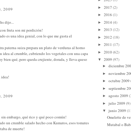
2017
(2)
►
, 2009
2016
(1)
►
2014
(4)
chs
dijo...
►
2013
(12)
con fruta son mi perdición!
►
ado es una idea genial, con lo que me gusta el
2012
(18)
►
2011
(17)
►
ra paterna suiza prepara un plato de verduras al horno
2010
(62)
►
su idea al crumble, cubriendo los vegetales con una capa
y bien qué, pero queda crujiente, dorada, y lleva queso
2009
(97)
▼
diciembre 20
►
noviembre 2
►
 idea!
octubre 2009
►
septiembre 2
►
agosto 2009
(
, 2009
►
julio 2009
(9)
►
junio 2009
(1
▼
y sin embargo, qué rico y qué poco común!
Omelette de v
ado un crumble salado hecho con Kumatos, esos tomates
Mutabal o Ba
staba de muerte!