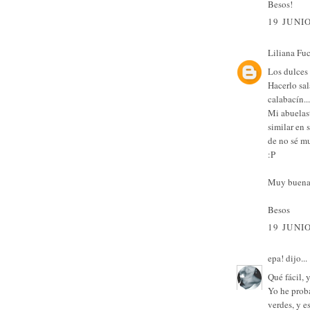
Besos!
19 JUNIO
Liliana Fu
Los dulces 
Hacerlo sal
calabacín...
Mi abuelast
similar en 
de no sé mu
:P
Muy buena
Besos
19 JUNIO
epa!
dijo...
Qué fácil, 
Yo he prob
verdes, y e