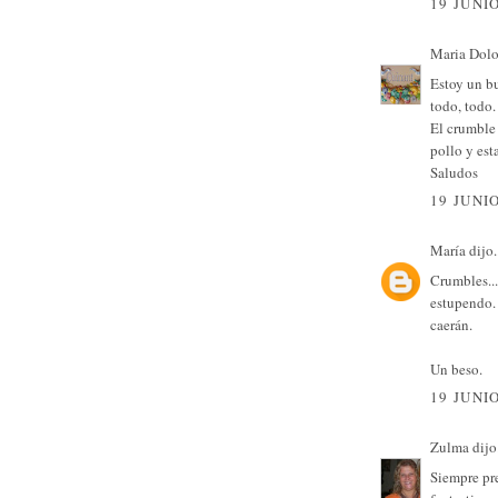
19 JUNIO
Maria Dolo
Estoy un b
todo, todo.
El crumble
pollo y est
Saludos
19 JUNIO
María
dijo.
Crumbles..
estupendo.
caerán.
Un beso.
19 JUNIO
Zulma
dijo.
Siempre pre