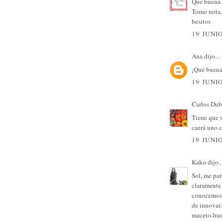
Que buena 
Tomo nota,
besitos
19 JUNIO
Ana
dijo...
¡Qué buena 
19 JUNIO
Carlos Dub
Tiene que s
caerá uno c
19 JUNIO
Kako
dijo..
Sol, me par
claramente 
conocemos e
de innovar
maceto-hue