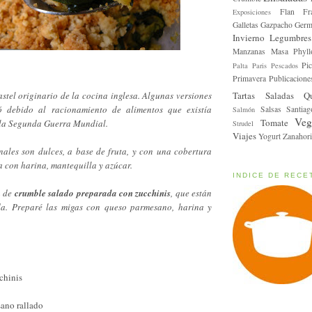
Flan
Fr
Exposiciones
Galletas
Gazpacho
Germ
Invierno
Legumbres
Manzanas
Masa Phyll
Pic
Palta
Paris
Pescados
Primavera
Publicacione
Tartas Saladas
Q
stel originario de la cocina inglesa. Algunas versiones
 debido al racionamiento de alimentos que existía
Salsas
Santiag
Salmón
Veg
Tomate
 la Segunda Guerra Mundial.
Strudel
Viajes
Yogurt
Zanahori
nales son dulces, a base de fruta, y con una cobertura
a con harina, mantequilla y azúcar.
INDICE DE RECE
a de
crumble salado preparada con zucchinis
, que están
a. Preparé las
migas con queso parmesano, harina y
chinis
ano rallado