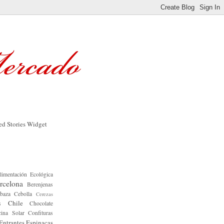
limentación Ecológica
rcelona
Berenjenas
baza
Cebolla
Cerezas
Chile
s
Chocolate
ina Solar
Confituras
Entrantes
Espinacas