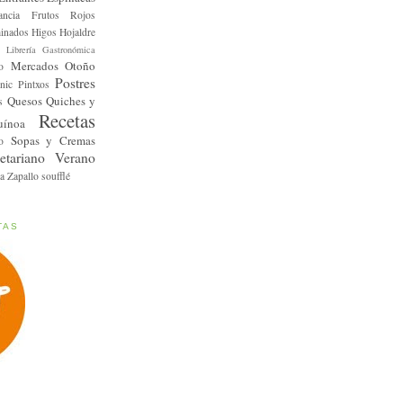
ancia
Frutos Rojos
inados
Higos
Hojaldre
Librería Gastronómica
Mercados
Otoño
o
Postres
nic
Pintxos
Quesos
Quiches y
s
Recetas
uínoa
Sopas y Cremas
o
etariano
Verano
a
Zapallo
soufflé
TAS