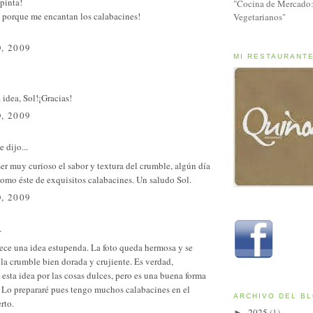
pinta!
"Cocina de Mercado:
 porque me encantan los calabacines!
Vegetarianos"
, 2009
MI RESTAURANT
idea, Sol!¡Gracias!
, 2009
e
dijo...
er muy curioso el sabor y textura del crumble, algún día
omo éste de exquisitos calabacines. Un saludo Sol.
, 2009
.
ece una idea estupenda. La foto queda hermosa y se
la crumble bien dorada y crujiente. Es verdad,
sta idea por las cosas dulces, pero es una buena forma
. Lo prepararé pues tengo muchos calabacines en el
ARCHIVO DEL B
rto.
2025
(1)
►