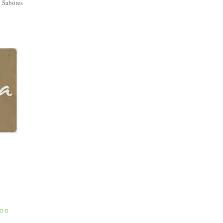
 Sabores
E
LOG