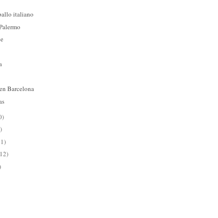
allo italiano
 Palermo
ce
a
 en Barcelona
as
0)
)
11)
(12)
)