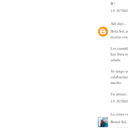
B*
19 JUNIO
Adi
dijo...
Hola Sol, m
recetas con
Los crumbl
hay fruta r
salada.
Yo tengo un
calabacines
mucho.
Un abrazo.
19 JUNIO
La cuina v
Brutal Sol,