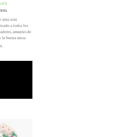
LES
SOL
e sitio está
icado a todos los
adores, amantes de
y la buena mesa.
IL