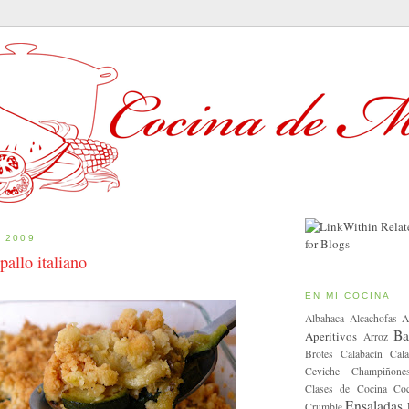
E 2009
allo italiano
EN MI COCINA
Albahaca
Alcachofas
A
Ba
Aperitivos
Arroz
Brotes
Calabacín
Cala
Ceviche
Champiñone
Clases de Cocina
Coc
Ensaladas
Crumble