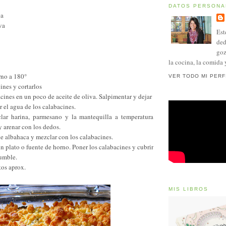
DATOS PERSONA
ca
va
Est
ded
goz
la cocina, la comida 
rno a 180°
VER TODO MI PERF
ines y cortarlos
acines en un poco de aceite de oliva. Salpimentar y dejar
r el agua de los calabacines.
lar harina, parmesano y la mantequilla a temperatura
 arenar con los dedos.
 de albahaca y mezclar con los calabacines.
n plato o fuente de horno. Poner los calabacines y cubrir
rumble.
tos aprox.
MIS LIBROS