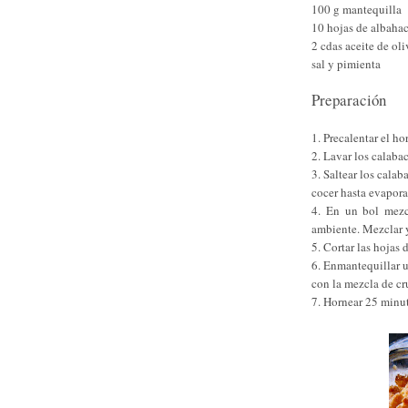
100 g mantequilla
10 hojas de albaha
2 cdas aceite de oli
sal y pimienta
Preparación
1. Precalentar el ho
2. Lavar los calabac
3. Saltear los calab
cocer hasta evapora
4. En un bol mezc
ambiente. Mezclar y
5. Cortar las hojas
6. Enmantequillar u
con la mezcla de c
7. Hornear 25 minu