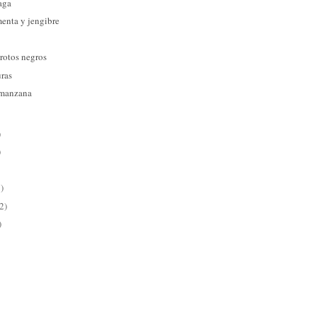
aga
menta y jengibre
rotos negros
uras
 manzana
)
)
)
2)
)