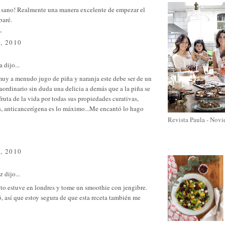
 sano! Realmente una manera excelente de empezar el
baré.
,
, 2010
a
dijo...
muy a menudo jugo de piña y naranja este debe ser de un
raordinario sin duda una delicia a demás que a la piña se
 fruta de la vida por todas sus propiedades curativas,
s, anticancerígena es lo máximo...Me encantó lo hago
Revista Paula - Nov
.
, 2010
ez
dijo...
to estuve en londres y tome un smoothie con jengibre.
 así que estoy segura de que esta receta también me