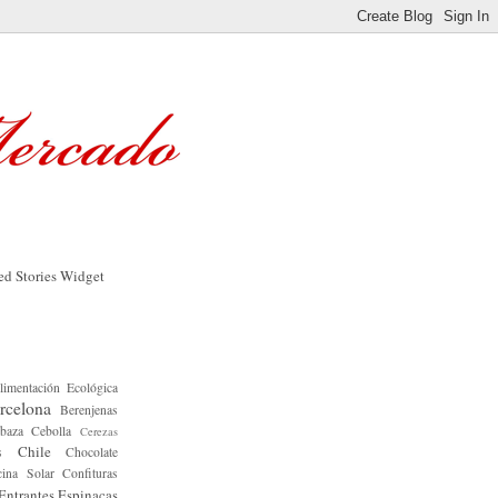
limentación Ecológica
rcelona
Berenjenas
baza
Cebolla
Cerezas
Chile
s
Chocolate
ina Solar
Confituras
Entrantes
Espinacas