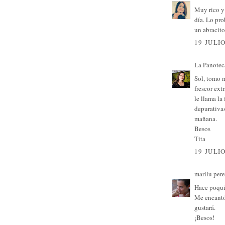
Muy rico y
día. Lo pro
un abracito
19 JULIO
La Panotec
Sol, tomo 
frescor ext
le llama la
depurativa
mañana.
Besos
Tita
19 JULIO
marilu per
Hace poqui
Me encantó,
gustará.
¡Besos!