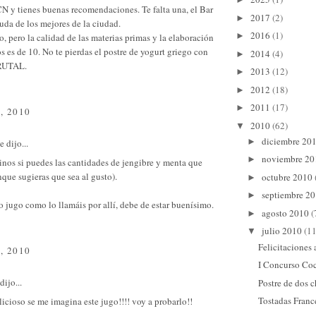
N y tienes buenas recomendaciones. Te falta una, el Bar
2017
(2)
►
da de los mejores de la ciudad.
2016
(1)
►
o, pero la calidad de las materias primas y la elaboración
os es de 10. No te pierdas el postre de yogurt griego con
2014
(4)
►
BRUTAL.
2013
(12)
►
2012
(18)
►
2011
(17)
►
, 2010
2010
(62)
▼
diciembre 20
►
e
dijo...
noviembre 2
►
inos si puedes las cantidades de jengibre y menta que
nque sugieras que sea al gusto).
octubre 2010
►
septiembre 2
►
 jugo como lo llamáis por allí, debe de estar buenísimo.
agosto 2010
(
►
julio 2010
(11
▼
Felicitaciones
, 2010
I Concurso Co
dijo...
Postre de dos 
Tostadas Franc
licioso se me imagina este jugo!!!! voy a probarlo!!