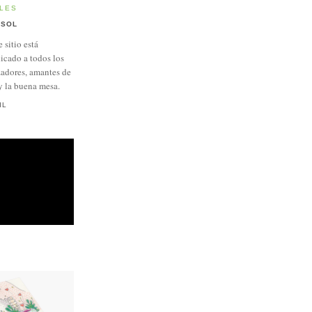
LES
SOL
e sitio está
icado a todos los
adores, amantes de
y la buena mesa.
IL