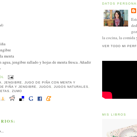
DATOS PERSONA
Est
al)
ded
goz
la cocina, la comida 
piña
VER TODO MI PERF
jengibre
 la menta
on agua, jengibre rallado y hojas de menta fresca. Añadir
o
OL
A
,
JENGIBRE
,
JUGO DE PIÑA CON MENTA Y
DE PIÑA Y JENGIBRE
,
JUGOS
,
JUGOS NATURALES
,
CETAS
,
ZUMO
MIS LIBROS
RIOS:
...