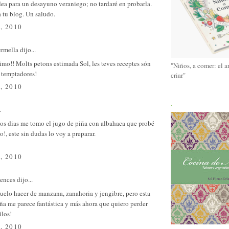
ea para un desayuno veraniego; no tardaré en probarla.
 tu blog. Un saludo.
, 2010
ermella
dijo...
imo!! Molts petons estimada Sol, les teves receptes són
"Niños, a comer: el a
 temptadores!
criar"
, 2010
.
.
los dias me tomo el jugo de piña con albahaca que probé
o!, este sin dudas lo voy a preparar.
, 2010
sences
dijo...
uelo hacer de manzana, zanahoria y jengibre, pero esta
ña me parece fantástica y más ahora que quiero perder
ilos!
, 2010