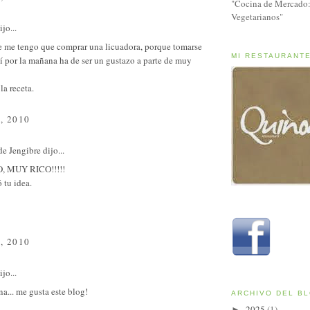
"Cocina de Mercado:
Vegetarianos"
jo...
e me tengo que comprar una licuadora, porque tomarse
MI RESTAURANT
 por la mañana ha de ser un gustazo a parte de muy
la receta.
, 2010
de Jengibre
dijo...
, MUY RICO!!!!!
 tu idea.
, 2010
jo...
... me gusta este blog!
ARCHIVO DEL B
2025
(1)
►