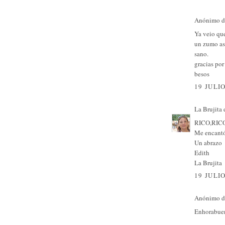
Anónimo di
Ya veio qu
un zumo así
sano.
gracias por 
besos
19 JULIO
La Brujita 
RICO,RICO
Me encantó
Un abrazo
Edith
La Brujita
19 JULIO
Anónimo di
Enhorabuena