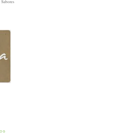
 Sabores
E
LOG