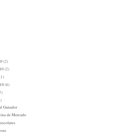
10
(2)
010
(2)
(1)
010
(6)
7)
)
 al Ganador
cina de Mercado
chocolates
esas