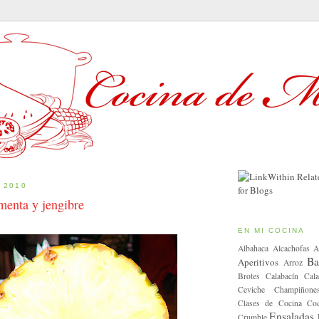
 2010
menta y jengibre
EN MI COCINA
Albahaca
Alcachofas
A
Ba
Aperitivos
Arroz
Brotes
Calabacín
Cala
Ceviche
Champiñone
Clases de Cocina
Coc
Ensaladas
Crumble