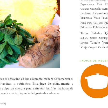
Flan
Fr
Exposiciones
Galletas
Gazpacho
Germ
Invierno
Legumbres
Manzanas
Masa Phyll
Pic
Palta
Paris
Pescados
Primavera
Publicacione
Tartas Saladas
Q
Salsas
Santiag
Salmón
Veg
Tomate
Strudel
Viajes
Yogurt
Zanahori
INDICE DE RECE
esca al desayuno es una excelente manera de comenzar el
jugo de piña, menta y
vitaminas y nutrientes. Este
golpe de energía para enfrentar las frías mañanas de
 receta exacta, depende del gusto de cada uno.
vasos)