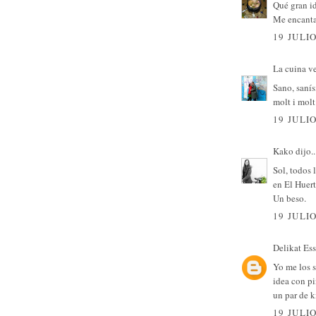
Qué gran id
Me encanta
19 JULIO
La cuina v
Sano, sanís
molt i molt
19 JULIO
Kako
dijo..
Sol, todos 
en El Huert
Un beso.
19 JULIO
Delikat Es
Yo me los s
idea con pi
un par de k
19 JULIO