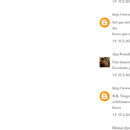
19 JULIO
http://www
Sol que del
día
besos que 
19 JULIO
Ana Powel
Una manera 
Excelente 
19 JULIO
http://www
SOL Vengo a
celebramos
besos
19 JULIO
Hilmar
dijo