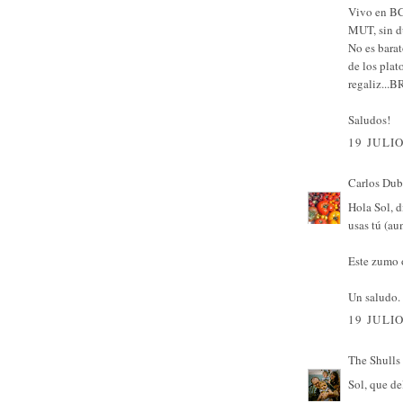
Vivo en BC
MUT, sin du
No es barat
de los plat
regaliz...
Saludos!
19 JULIO
Carlos Dub
Hola Sol, d
usas tú (au
Este zumo o
Un saludo.
19 JULIO
The Shulls
Sol, que de