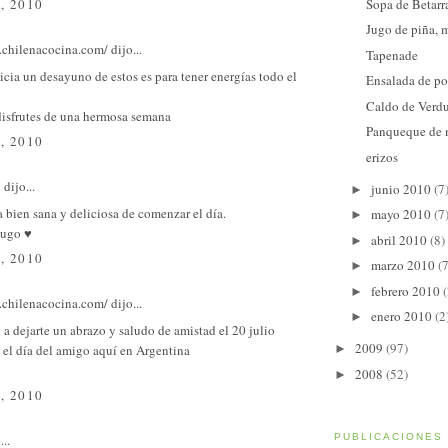
Sopa de Betarr
, 2010
Jugo de piña, 
.chilenacocina.com/
dijo...
Tapenade
icia un desayuno de estos es para tener energías todo el
Ensalada de po
Caldo de Verd
disfrutes de una hermosa semana
Panqueque de
, 2010
erizos
l
dijo...
junio 2010
(7
►
bien sana y deliciosa de comenzar el día.
mayo 2010
(7
►
jugo ♥
abril 2010
(8)
►
, 2010
marzo 2010
(7
►
febrero 2010
(
►
.chilenacocina.com/
dijo...
enero 2010
(2
►
 dejarte un abrazo y saludo de amistad el 20 julio
2009
(97)
 el día del amigo aquí en Argentina
►
2008
(52)
►
, 2010
...
PUBLICACIONES