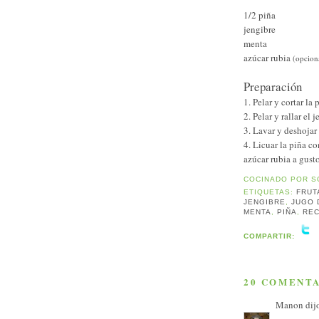
1/2 piña
jengibre
menta
azúcar rubia
(opcion
Preparación
1. Pelar y cortar la 
2. Pelar y rallar el 
3. Lavar y deshojar
4. Licuar la piña c
azúcar rubia a gust
COCINADO POR
S
ETIQUETAS:
FRUT
JENGIBRE
,
JUGO 
MENTA
,
PIÑA
,
RE
COMPARTIR:
20 COMENTA
Manon
dijo