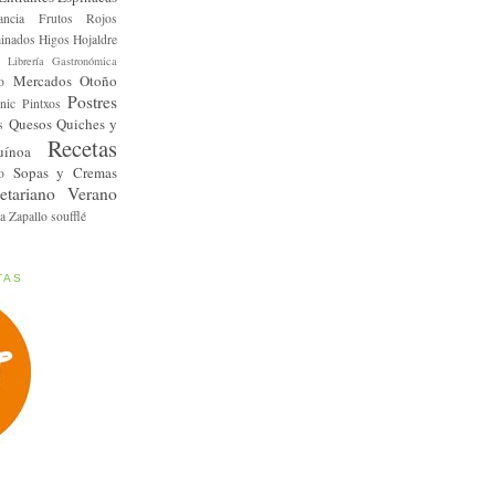
ancia
Frutos Rojos
inados
Higos
Hojaldre
Librería Gastronómica
Mercados
Otoño
o
Postres
nic
Pintxos
Quesos
Quiches y
s
Recetas
uínoa
Sopas y Cremas
o
etariano
Verano
a
Zapallo
soufflé
TAS