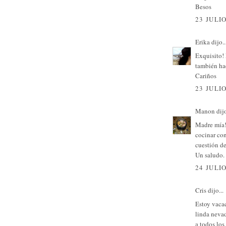
Besos
23 JULIO
Erika
dijo..
Exquisito! 
también hac
Cariños
23 JULIO
Manon
dijo
Madre mía! 
cocinar con
cuestión de
Un saludo.
24 JULIO
Cris
dijo...
Estoy vaca
linda nevad
a todos los