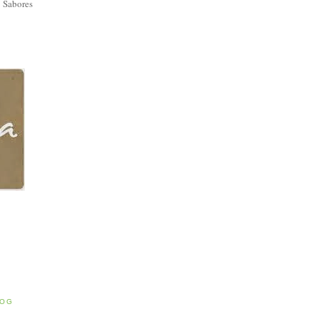
 Sabores
E
LOG