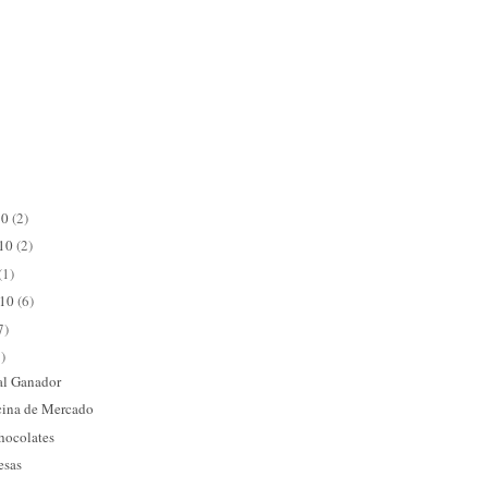
10
(2)
010
(2)
(1)
010
(6)
7)
)
 al Ganador
cina de Mercado
chocolates
esas