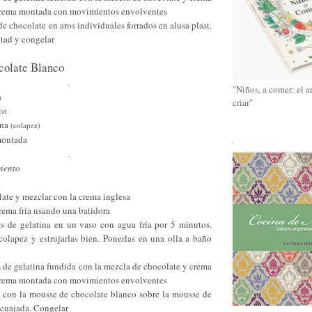
 crema montada con movimientos envolventes
de chocolate en aros individuales forrados en alusa plast.
itad y congelar
colate Blanco
.
"Niños, a comer: el a
a
criar"
co
ina
(colapez)
montada
.
.
miento
late y mezclar con la crema inglesa
rema fría usando una batidora
jas de gelatina en un vaso con agua fría por 5 minutos.
colapez y estrujarlas bien. Ponerlas en una olla a baño
s de gelatina fundida con la mezcla de chocolate y crema
 crema montada con movimientos envolventes
os con la mousse de chocolate blanco sobre la mousse de
 cuajada. Congelar