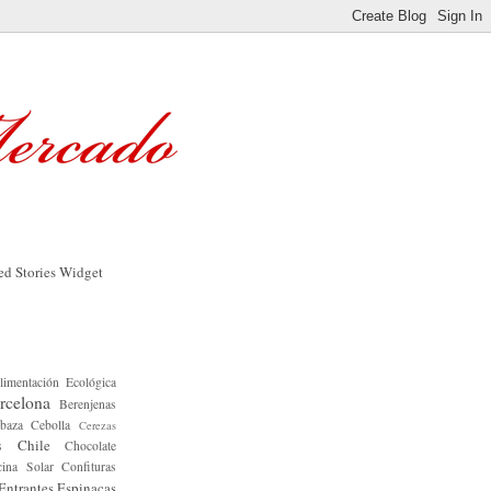
limentación Ecológica
rcelona
Berenjenas
baza
Cebolla
Cerezas
Chile
s
Chocolate
ina Solar
Confituras
Entrantes
Espinacas