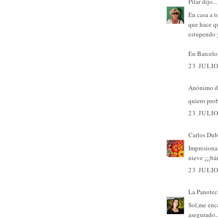
Pilar
dijo...
En casa a t
que hace q
estupendo y
En Barcelon
23 JULIO
Anónimo di
quiero prob
23 JULIO
Carlos Dub
Impresionant
nieve ¡¡¡bá
23 JULIO
La Panotec
Sol,me enca
asegurado..