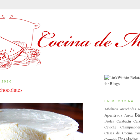
 2010
chocolates
EN MI COCINA
Albahaca
Alcachofas
A
Ba
Aperitivos
Arroz
Brotes
Calabacín
Cala
Ceviche
Champiñone
Clases de Cocina
Coc
Ensaladas
Crumble