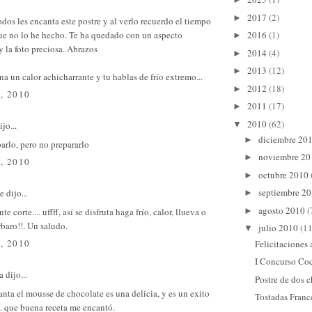
2017
(2)
►
odos les encanta este postre y al verlo recuerdo el tiempo
ue no lo he hecho. Te ha quedado con un aspecto
2016
(1)
►
 la foto preciosa. Abrazos
2014
(4)
►
2013
(12)
►
a un calor achicharrante y tu hablas de frío extremo...
2012
(18)
►
, 2010
2011
(17)
►
2010
(62)
▼
jo...
diciembre 20
►
arlo, pero no prepararlo
noviembre 2
►
, 2010
octubre 2010
►
septiembre 2
e
dijo...
►
agosto 2010
(
e corte.... uffff, así se disfruta haga frío, calor, llueva o
►
rbaro!!. Un saludo.
julio 2010
(11
▼
, 2010
Felicitaciones
I Concurso Co
a
dijo...
Postre de dos 
nta el mousse de chocolate es una delicia, y es un exito
Tostadas Franc
. que buena receta me encantó.