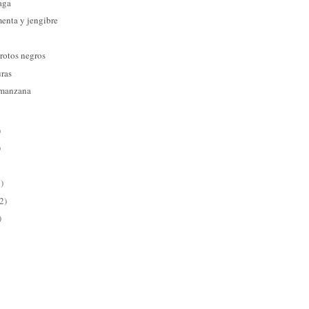
aga
menta y jengibre
rotos negros
uras
 manzana
)
)
)
2)
)