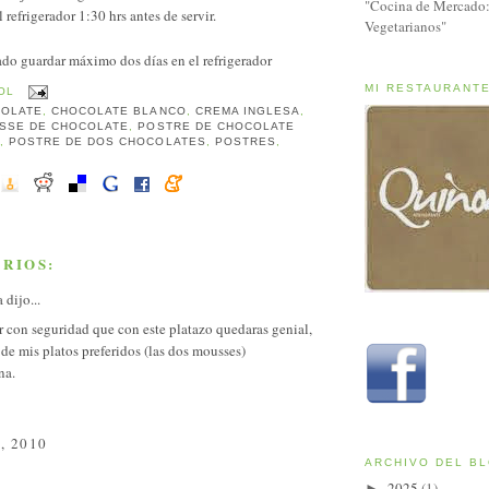
"Cocina de Mercado:
 refrigerador 1:30 hrs antes de servir.
Vegetarianos"
do guardar máximo dos días en el refrigerador
MI RESTAURANT
OL
OLATE
,
CHOCOLATE BLANCO
,
CREMA INGLESA
,
SSE DE CHOCOLATE
,
POSTRE DE CHOCOLATE
O
,
POSTRE DE DOS CHOCOLATES
,
POSTRES
,
RIOS:
a
dijo...
 con seguridad que con este platazo quedaras genial,
 de mis platos preferidos (las dos mousses)
na.
, 2010
ARCHIVO DEL B
2025
(1)
►