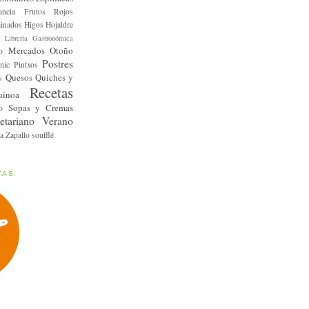
ancia
Frutos Rojos
inados
Higos
Hojaldre
Librería Gastronómica
Mercados
Otoño
o
Postres
nic
Pintxos
Quesos
Quiches y
s
Recetas
uínoa
Sopas y Cremas
o
etariano
Verano
a
Zapallo
soufflé
TAS