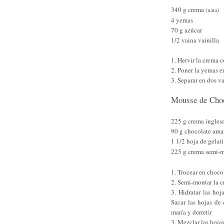
340 g crema
(nata)
4 yemas
70 g azúcar
1/2 vaina vainilla
1. Hervir la crema c
2. Poner la yemas e
3. Separar en dos v
Mousse de Cho
225 g crema ingles
90 g chocolate ama
1 1/2 hoja de gelat
225 g crema semi-
1. Trocear en choco
2. Semi-montar la c
3. Hidratar las ho
Sacar las hojas de 
maría y derretir
3. Mezclar las hoja