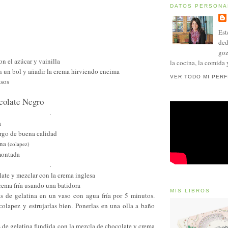
DATOS PERSONA
Est
ded
goz
on el azúcar y vainilla
la cocina, la comida 
n un bol y añadir la crema hirviendo encima
VER TODO MI PERF
asos
colate Negro
.
a
rgo de buena calidad
ina
(colapez)
montada
.
late y mezclar con la crema inglesa
rema fría usando una batidora
MIS LIBROS
jas de gelatina en un vaso con agua fría por 5 minutos.
colapez y estrujarlas bien. Ponerlas en una olla a baño
s de gelatina fundida con la mezcla de chocolate y crema