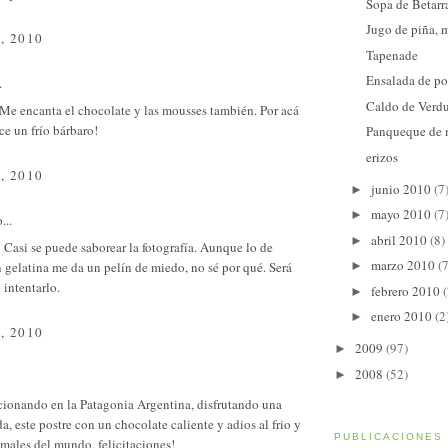
Sopa de Betarr
Jugo de piña, 
, 2010
Tapenade
Ensalada de po
.
Caldo de Verd
Me encanta el chocolate y las mousses también. Por acá
e un frío bárbaro!
Panqueque de
erizos
, 2010
junio 2010
(7
►
mayo 2010
(7
►
...
abril 2010
(8)
►
Casi se puede saborear la fotografía. Aunque lo de
marzo 2010
(7
 gelatina me da un pelín de miedo, no sé por qué. Será
►
 intentarlo.
febrero 2010
(
►
enero 2010
(2
►
, 2010
2009
(97)
►
2008
(52)
►
cionando en la Patagonia Argentina, disfrutando una
a, este postre con un chocolate caliente y adios al frio y
PUBLICACIONES
 males del mundo, felicitaciones!