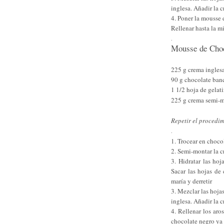
inglesa. Añadir la
4. Poner la mousse 
Rellenar hasta la m
.
Mousse de Cho
225 g crema ingles
90 g chocolate ban
1 1/2 hoja de gelat
225 g crema semi-
Repetir el procedi
.
1. Trocear en choco
2. Semi-montar la c
3. Hidratar las ho
Sacar las hojas de 
maría y derretir
3. Mezclar las hoja
inglesa. Añadir la
4. Rellenar los ar
chocolate negro ya