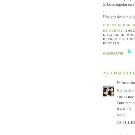
5. Descongelar en el
.
Una vez descongela
COCINADO POR
S
ETIQUETAS:
CHOC
KITCHENAID
,
MOU
BLANCO Y NEGR
RECETAS
COMPARTIR:
25 COMENTA
Petita cuin
Puedo decir
este es uno
Enhorabue
Bss1000
Núria
23 JULIO