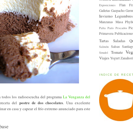
Flan
Fr
Exposiciones
Galletas
Gazpacho
Germ
Invierno
Legumbres
Manzanas
Masa Phyll
Pic
Palta
Paris
Pescados
Primavera
Publicacione
Tartas Saladas
Q
Salsas
Santiag
Salmón
Veg
Tomate
Strudel
Viajes
Yogurt
Zanahori
INDICE DE RECE
 todos los radioescucha del programa
La Venganza del
postre de dos chocolates
 receta del
. Una excelente
cinar en casa y capear el frío extremo anunciado para este
base