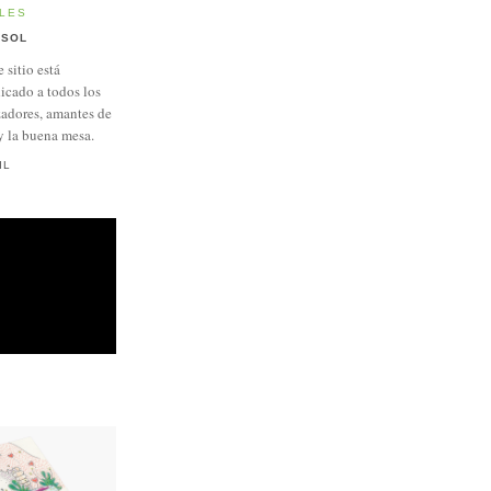
LES
SOL
e sitio está
icado a todos los
adores, amantes de
y la buena mesa.
IL