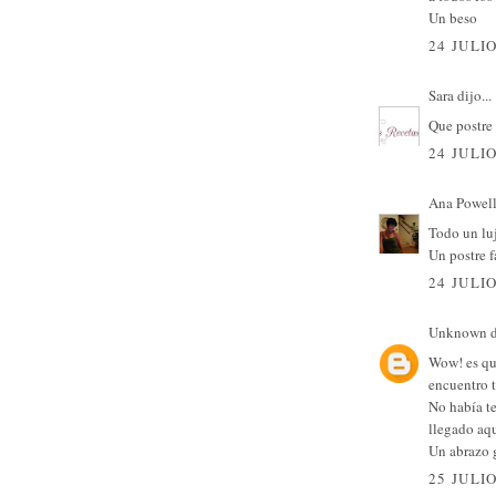
Un beso
24 JULIO
Sara
dijo...
Que postre 
24 JULIO
Ana Powel
Todo un luj
Un postre f
24 JULIO
Unknown
d
Wow! es que
encuentro t
No había te
llegado aqu
Un abrazo 
25 JULIO