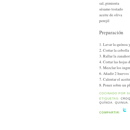
sal, pimienta
sésamo tostado
aceite de oliva
perejil
Preparación
1. Lavar la quínoa 
2. Cortar la ceboll
3. Rallar la zanahor
4. Cortar las hojas d
5. Mezclar los ingr
6. Añadir 2 huevos 
7. Calentar el aceit
8. Poner sobre un p
COCINADO POR
S
ETIQUETAS:
CROQ
QUÍNOA
,
QUINUA
COMPARTIR: