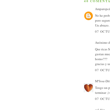
40 COMENTA
Amparopc
No he proba
pero seguro
Un abrazo.
07 OCTU
Anónimo di
Que ricas S
gustan muc
horno???
gracias y u
07 OCTU
MªJose-Dit 
Tengo un p
terminar ;)
07 OCTU
sol
dijo...