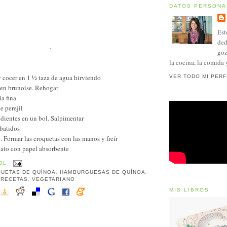
DATOS PERSONA
Est
ded
.
goz
la cocina, la comida 
y cocer en 1 ½ taza de agua hirviendo
VER TODO MI PERF
a en brunoise. Rehogar
ia fina
e perejil
edientes en un bol. Salpimentar
batidos
e. Formar las croquetas con las manos y freír
lato con papel absorbente
OL
UETAS DE QUÍNOA
,
HAMBURGUESAS DE QUÍNOA
,
,
RECETAS
,
VEGETARIANO
MIS LIBROS