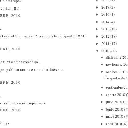
 Colores
dijo...
2017
(2)
►
iflan!!!! :)
2016
(1)
►
BRE, 2010
2014
(4)
►
..
2013
(12)
►
 tan apetitosa tienen!! Y preciosas te han quedado!! Mil
2012
(18)
►
2011
(17)
►
BRE, 2010
2010
(62)
▼
diciembre 20
►
.chilenacocina.com/
dijo...
noviembre 2
►
 por publicar una receta tan rica diferente
octubre 2010
▼
Croquetas de 
BRE, 2010
septiembre 2
►
agosto 2010
(
►
..
julio 2010
(11
►
esta idea, suenan super ricas.
junio 2010
(7
►
BRE, 2010
mayo 2010
(7
►
e
dijo...
abril 2010
(8)
►