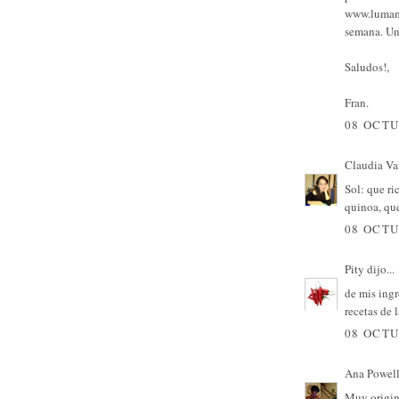
www.lumami
semana. Un
Saludos!,
Fran.
08 OCTU
Claudia Va
Sol: que ri
quinoa, qu
08 OCTU
Pity
dijo...
de mis ingr
recetas de 
08 OCTU
Ana Powel
Muy origin