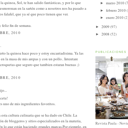
 la quinoa, Sol, te han salido fantásticas, y por lo que
marzo 2010
(7
►
desmoronan en la sartén como a nosotros nos ha pasado a
febrero 2010
(
►
os falafel, que ya sé que poco tienen que ver.
enero 2010
(2
►
 feliz fin de semana.
2009
(97)
►
BRE, 2010
2008
(52)
►
.
PUBLICACIONES
rto la quinoa hace poco y estoy encantadisima. Ya las
en la masa de mis arepas y con un pollo.. Intentare
 croquetas que seguro que tambien estaran buenas ;)
BRE, 2010
jo...
eceta!
s uno de mis ingredientes favoritos.
esta cultura culinaria que se ha dado en Chile. La
n de bloggeros y sitios especializados en la materia,
Revista Paula - Nov
én lo que están haciendo grandes marcas.Por ejemplo, en