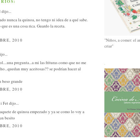
RIOS:
d
dijo...
do nunca la quinoa, no tengo ni idea de a qué sabe.
 que es una cosa rica. Guardo la receta.
BRE, 2010
"Niños, a comer: el a
criar"
jo...
ol....una pregunta...a mi las frituras como que no me
.
ho...quedan muy aceitosas?? se podrían hacer al
n beso grande
BRE, 2010
i Fet
dijo...
aquete de quinoa empezado y ya se como lo voy a
 un besito
BRE, 2010