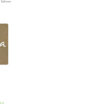
 Sabores
E
LOG