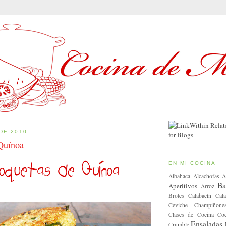
DE 2010
Quínoa
EN MI COCINA
Albahaca
Alcachofas
A
Ba
Aperitivos
Arroz
Brotes
Calabacín
Cala
Ceviche
Champiñone
Clases de Cocina
Coc
Ensaladas
Crumble