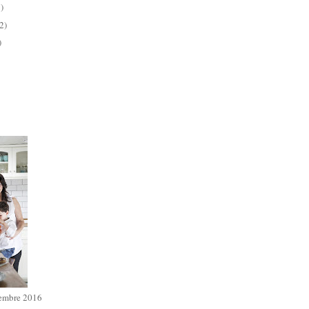
)
2)
)
iembre 2016