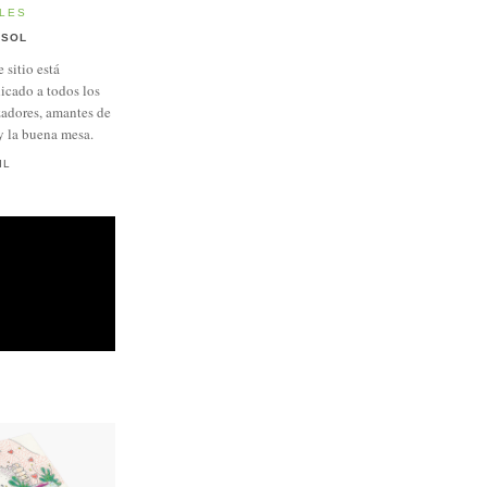
LES
SOL
e sitio está
icado a todos los
adores, amantes de
y la buena mesa.
IL