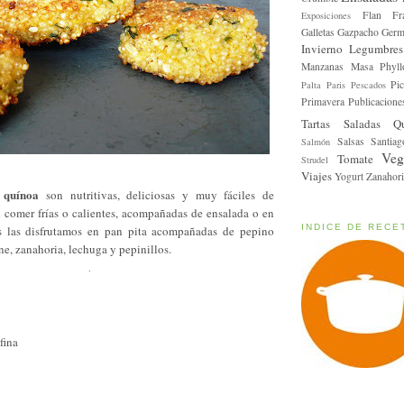
Flan
Fr
Exposiciones
Galletas
Gazpacho
Germ
Invierno
Legumbres
Manzanas
Masa Phyll
Pic
Palta
Paris
Pescados
Primavera
Publicacione
Tartas Saladas
Q
Salsas
Santiag
Salmón
Veg
Tomate
Strudel
Viajes
Yogurt
Zanahori
 quínoa
son nutritivas, deliciosas y muy fáciles de
n comer frías o calientes, acompañadas de ensalada o en
INDICE DE RECE
s las disfrutamos en pan pita acompañadas de pepino
ne, zanahoria, lechuga y pepinillos.
.
fina