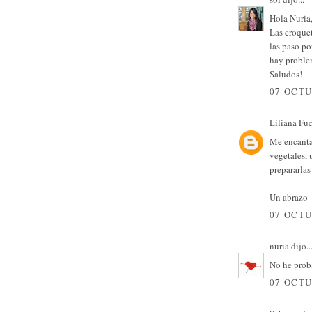
Hola Nuria
Las croquet
las paso po
hay problem
Saludos!
07 OCTU
Liliana Fu
Me encanta
vegetales,
prepararlas
Un abrazo
07 OCTU
nuria
dijo..
No he proba
07 OCTU