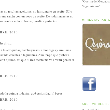
"Cocina de Mercado:
Vegetarianos"
,
as no resultan aceitosas, no las sumerjo en aceite. Sólo
r una sartén con un poco de aceite. De todas maneras no
MI RESTAURANT
a con hacerlas al horno, resultan perfectas.
BRE, 2010
chs
dijo...
n las croquetas, hambuguesas, albóndigas y similares
 usando cereales o legumbres. Aún tengo que probar a
 con quinoa, así que tu rica receta me va a venir genial :)
BRE, 2010
.
do la quinoa todavía.. qué curiosidad! :) besos
BRE, 2010
ARCHIVO DEL B
2025
(1)
►