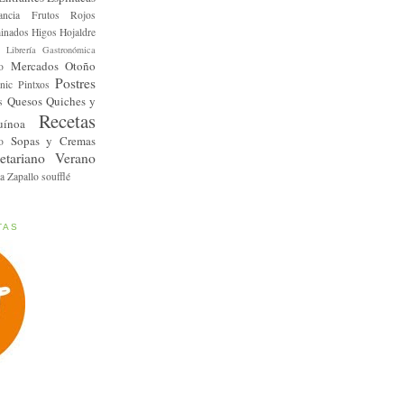
ancia
Frutos Rojos
inados
Higos
Hojaldre
Librería Gastronómica
Mercados
Otoño
o
Postres
nic
Pintxos
Quesos
Quiches y
s
Recetas
uínoa
Sopas y Cremas
o
etariano
Verano
a
Zapallo
soufflé
TAS