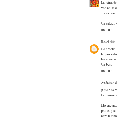
La reina de
veo no se 
veces con l
Un saludo y
08 OCTU
Rosel
dijo..
He descubie
he probado 
hacer estas
Un beso
08 OCTU
Anónimo di
¡Qué rica r
La quínoa e
Me encanta 
preocupació
pero tambi