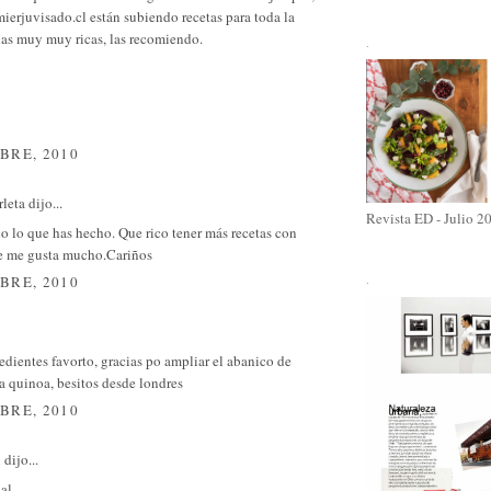
erjuvisado.cl están subiendo recetas para toda la
as muy muy ricas, las recomiendo.
.
BRE, 2010
rleta
dijo...
Revista ED - Julio 2
co lo que has hecho. Que rico tener más recetas con
e me gusta mucho.Cariños
BRE, 2010
.
edientes favorto, gracias po ampliar el abanico de
la quinoa, besitos desde londres
BRE, 2010
l
dijo...
al.