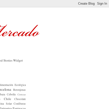
limentación Ecológica
rcelona
Berenjenas
baza
Cebolla
Cerezas
Chile
s
Chocolate
ina Solar
Confituras
Entrantes
Espinacas