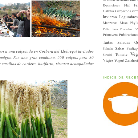
Flan
Fr
Exposiciones
Galletas
Gazpacho
Germ
Invierno
Legumbres
Manzanas
Masa Phyll
Pic
Palta
Paris
Pescados
Primavera
Publicacione
Tartas Saladas
Q
Salsas
Santiag
Salmón
mos a una calçotada en Corbera del Llobregat invitados
Veg
Tomate
Strudel
migos. Fue una gran comilona, 550 calçots para 30
Viajes
Yogurt
Zanahori
s costillas de cordero, butifarra, xistorra acompañados
INDICE DE RECE