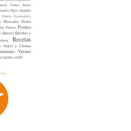
ancia
Frutos Rojos
inados
Higos
Hojaldre
Librería Gastronómica
Mercados
Otoño
o
Postres
nic
Pintxos
Quesos
Quiches y
s
Recetas
uínoa
Sopas y Cremas
o
etariano
Verano
a
Zapallo
soufflé
TAS