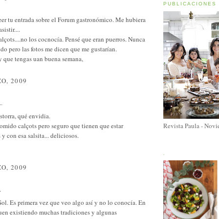
PUBLICACIONES
eer tu entrada sobre el Forum gastronómico. Me hubiera
istir....
alçots....no los cocnocía. Pensé que eran puerros. Nunca
do pero las fotos me dicen que me gustarían.
y que tengas uan buena semana,
O, 2009
..
torra, qué envidia.
omido calçots pero seguro que tienen que estar
Revista Paula - Nov
y con esa salsita... deliciosos.
.
O, 2009
.
ol. Es primera vez que veo algo así y no lo conocía. En
uen existiendo muchas tradiciones y algunas