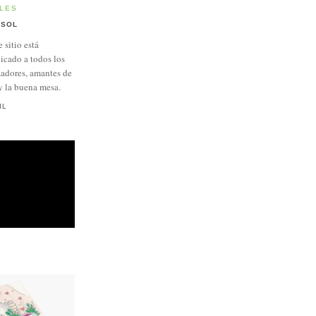
LES
SOL
e sitio está
icado a todos los
adores, amantes de
y la buena mesa.
IL