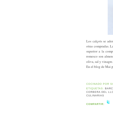
Los calçots se ade
otras compradas. La
superior a la comp
romesco son almend
oliva, sal y vinagre.
En el blog de Mai p
COCINADO POR
S
ETIQUETAS:
BAR
CORBERA DEL LL
CULINARIAS
COMPARTIR: