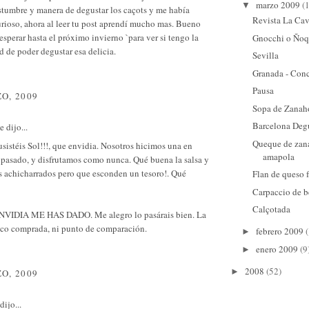
marzo 2009
(
▼
stumbre y manera de degustar los caçots y me había
Revista La Cav
rioso, ahora al leer tu post aprendí mucho mas. Bueno
esperar hasta el próximo invierno `para ver si tengo la
Gnocchi o Ñoq
 de poder degustar esa delicia.
Sevilla
Granada - Conc
Pausa
O, 2009
Sopa de Zanah
Barcelona Deg
e
dijo...
Queque de zana
istéis Sol!!!, que envidia. Nosotros hicimos una en
amapola
 pasado, y disfrutamos como nunca. Qué buena la salsa y
s achicharrados pero que esconden un tesoro!. Qué
Flan de queso 
Carpaccio de b
Calçotada
IDIA ME HAS DADO. Me alegro lo pasárais bien. La
sco comprada, ni punto de comparación.
febrero 2009
►
enero 2009
(9
►
2008
(52)
►
O, 2009
dijo...