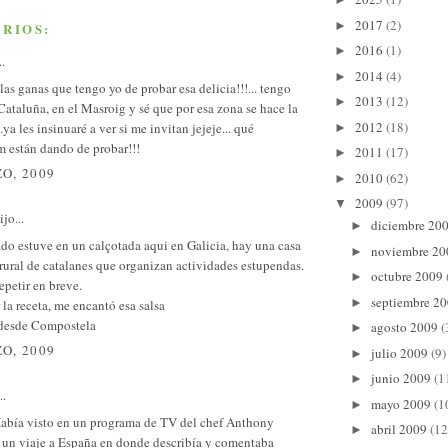
2017
(2)
►
RIOS:
2016
(1)
►
..
2014
(4)
►
 las ganas que tengo yo de probar esa delicia!!!... tengo
2013
(12)
►
ataluña, en el Masroig y sé que por esa zona se hace la
2012
(18)
.ya les insinuaré a ver si me invitan jejeje... qué
►
m están dando de probar!!!
2011
(17)
►
O, 2009
2010
(62)
►
2009
(97)
▼
jo...
diciembre 20
►
do estuve en un calçotada aqui en Galicia, hay una casa
noviembre 2
►
rural de catalanes que organizan actividades estupendas.
octubre 2009
►
petir en breve.
septiembre 2
►
 la receta, me encantó esa salsa
desde Compostela
agosto 2009
(
►
O, 2009
julio 2009
(9)
►
junio 2009
(1
►
..
mayo 2009
(1
►
Había visto en un programa de TV del chef Anthony
abril 2009
(12
►
 un viaje a España en donde describía y comentaba