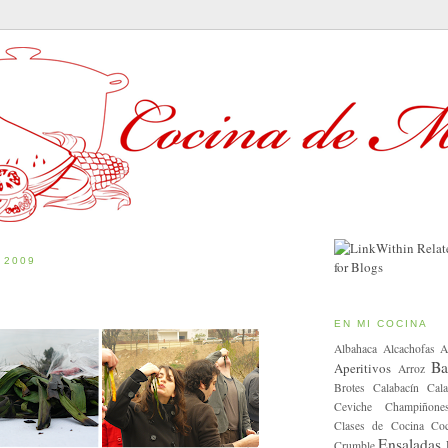
 2009
EN MI COCINA
Albahaca
Alcachofas
A
Ba
Aperitivos
Arroz
Brotes
Calabacín
Cala
Ceviche
Champiñone
Clases de Cocina
Coc
Ensaladas
Crumble