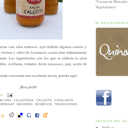
"Cocina de Mercado:
Vegetarianos"
MI RESTAURANT
rezan con salsa romesco, ayer habían algunas caseras y
 textura y sabor de la romesco casera eran infinitamente
rada. Los ingredientes con los que se elabora la salsa
ras, avellanas, tomates, ñoras
pan, aceite de
(pimientos),
uedes encontrar una excelente receta,
pincha aquí.
¡Bon profit!
OL
CELONA
,
CALÇOTADA
,
CALÇOTS
,
CATALUNYA
,
OBREGAT
,
INVIERNO
,
ROMESCO
,
TRADICIONES
ARCHIVO DEL B
2025
(1)
►