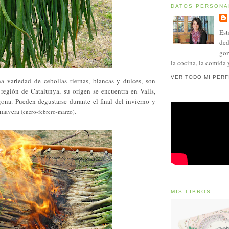
DATOS PERSONA
Est
ded
goz
la cocina, la comida 
VER TODO MI PERF
a variedad de cebollas tiernas, blancas y dulces, son
a región de Catalunya, su origen se encuentra en Valls,
gona. Pueden degustarse durante el final del invierno y
imavera
(enero-febrero-marzo).
MIS LIBROS