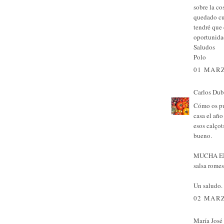
sobre la co
quedado cu
tendré que 
oportunidad
Saludos
Polo
01 MARZ
Carlos Dub
Cómo os pus
casa el año
esos calçot
bueno.
MUCHA ENV
salsa rome
Un saludo.
02 MARZ
María José