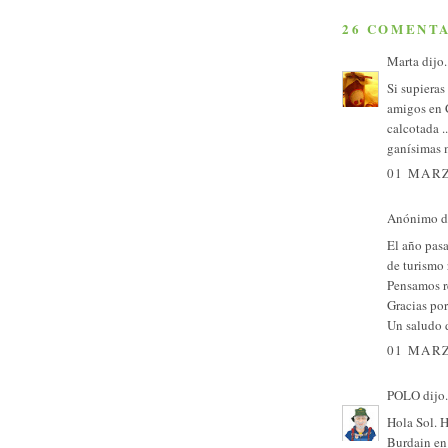
26 COMENTA
Marta
dijo.
Si supieras
amigos en C
calcotada ..
ganísimas 
01 MARZ
Anónimo di
El año pasa
de turismo 
Pensamos re
Gracias por
Un saludo 
01 MARZ
POLO
dijo.
Hola Sol. 
Burdain en