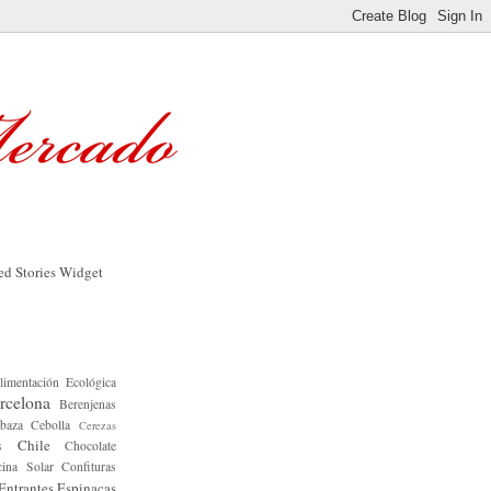
limentación Ecológica
rcelona
Berenjenas
baza
Cebolla
Cerezas
Chile
s
Chocolate
ina Solar
Confituras
Entrantes
Espinacas