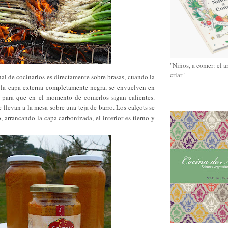
"Niños, a comer: el a
criar"
al de cocinarlos es directamente sobre brasas, cuando la
y la capa externa completamente negra, se envuelven en
 para que en el momento de comerlos sigan calientes.
.
 llevan a la mesa sobre una teja de barro. Los calçots se
arrancando la capa carbonizada, el interior es tierno y