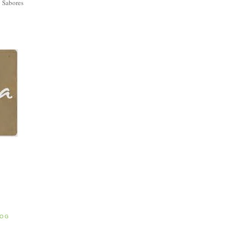
 Sabores
E
LOG