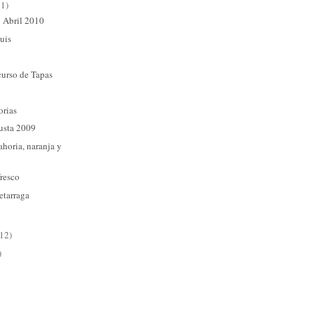
11)
 Abril 2010
uis
urso de Tapas
orias
usta 2009
horia, naranja y
fresco
etarraga
(12)
)