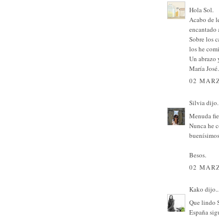
Hola Sol.
Acabo de l
encantado as
Sobre los c
los he comi
Un abrazo 
María José.
02 MARZ
Silvia
dijo.
Menuda fies
Nunca he c
buenísimos 
Besos.
02 MARZ
Kako
dijo..
Que lindo S
España sig