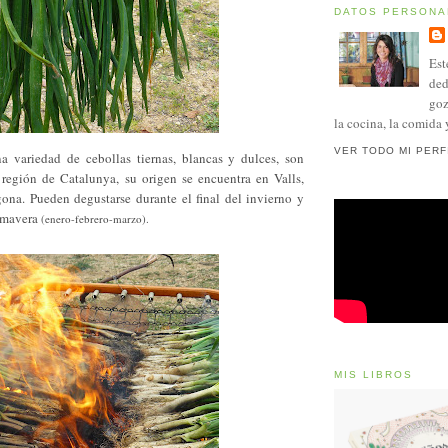
DATOS PERSONA
Est
ded
goz
la cocina, la comida 
VER TODO MI PERF
a variedad de cebollas tiernas, blancas y dulces, son
a región de Catalunya, su origen se encuentra en Valls,
gona. Pueden degustarse durante el final del invierno y
imavera
(enero-febrero-marzo).
MIS LIBROS