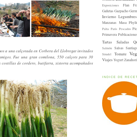
Flan
Fr
Exposiciones
Galletas
Gazpacho
Germ
Invierno
Legumbres
Manzanas
Masa Phyll
Pic
Palta
Paris
Pescados
Primavera
Publicacione
Tartas Saladas
Q
Salsas
Santiag
Salmón
mos a una calçotada en Corbera del Llobregat invitados
Veg
Tomate
Strudel
migos. Fue una gran comilona, 550 calçots para 30
Viajes
Yogurt
Zanahori
s costillas de cordero, butifarra, xistorra acompañados
INDICE DE RECE