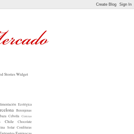
limentación Ecológica
rcelona
Berenjenas
baza
Cebolla
Cerezas
Chile
s
Chocolate
ina Solar
Confituras
Entrantes
Espinacas