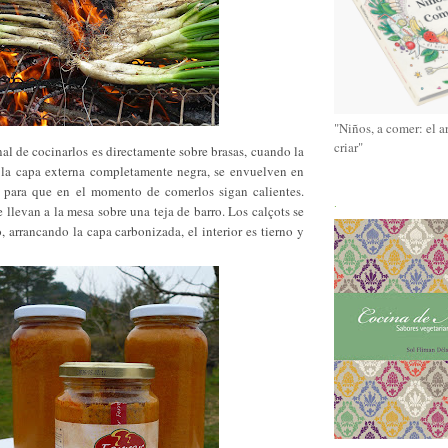
"Niños, a comer: el a
criar"
al de cocinarlos es directamente sobre brasas, cuando la
y la capa externa completamente negra, se envuelven en
 para que en el momento de comerlos sigan calientes.
.
 llevan a la mesa sobre una teja de barro. Los calçots se
arrancando la capa carbonizada, el interior es tierno y