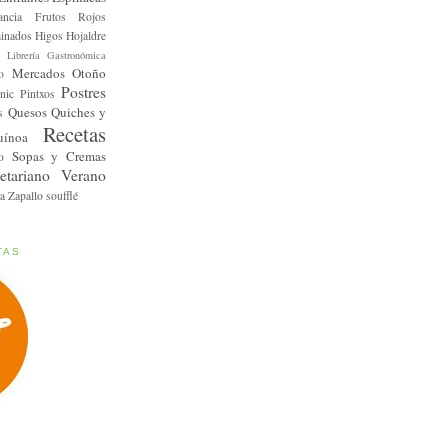
ancia
Frutos Rojos
inados
Higos
Hojaldre
Librería Gastronómica
Mercados
Otoño
o
Postres
nic
Pintxos
Quesos
Quiches y
s
Recetas
uínoa
Sopas y Cremas
o
etariano
Verano
a
Zapallo
soufflé
TAS