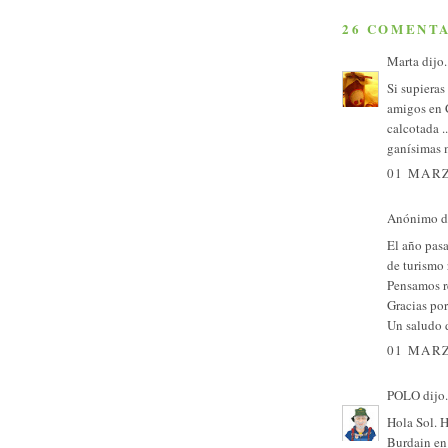
26 COMENTA
Marta
dijo.
Si supieras
amigos en C
calcotada ..
ganísimas 
01 MARZ
Anónimo di
El año pasa
de turismo 
Pensamos re
Gracias por
Un saludo 
01 MARZ
POLO
dijo.
Hola Sol. 
Burdain en