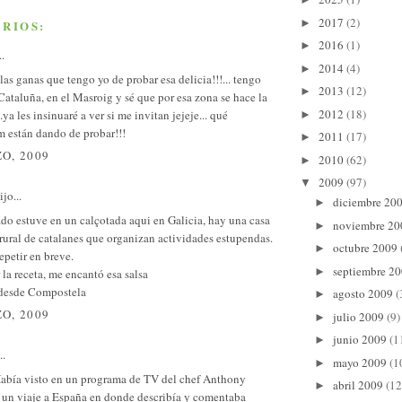
2017
(2)
►
RIOS:
2016
(1)
►
..
2014
(4)
►
 las ganas que tengo yo de probar esa delicia!!!... tengo
2013
(12)
►
ataluña, en el Masroig y sé que por esa zona se hace la
2012
(18)
.ya les insinuaré a ver si me invitan jejeje... qué
►
m están dando de probar!!!
2011
(17)
►
O, 2009
2010
(62)
►
2009
(97)
▼
jo...
diciembre 20
►
do estuve en un calçotada aqui en Galicia, hay una casa
noviembre 2
►
rural de catalanes que organizan actividades estupendas.
octubre 2009
►
petir en breve.
septiembre 2
►
 la receta, me encantó esa salsa
desde Compostela
agosto 2009
(
►
O, 2009
julio 2009
(9)
►
junio 2009
(1
►
..
mayo 2009
(1
►
Había visto en un programa de TV del chef Anthony
abril 2009
(12
►
 un viaje a España en donde describía y comentaba