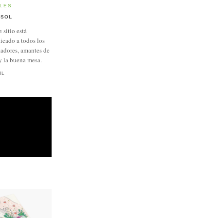
LES
SOL
e sitio está
icado a todos los
adores, amantes de
y la buena mesa.
IL