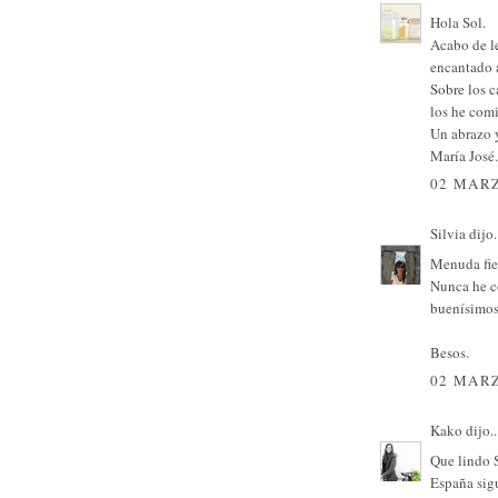
Hola Sol.
Acabo de l
encantado as
Sobre los c
los he comi
Un abrazo 
María José.
02 MARZ
Silvia
dijo.
Menuda fies
Nunca he c
buenísimos 
Besos.
02 MARZ
Kako
dijo..
Que lindo S
España sig