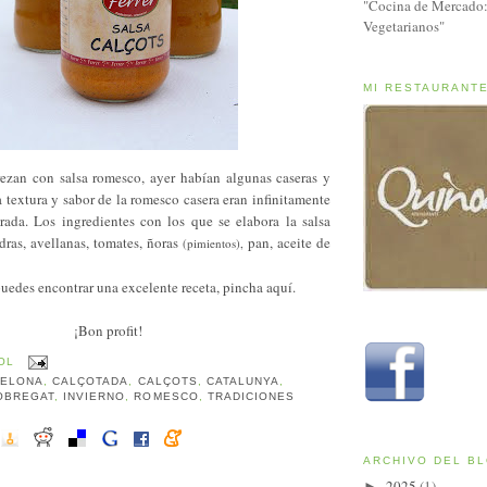
"Cocina de Mercado:
Vegetarianos"
MI RESTAURANT
rezan con salsa romesco, ayer habían algunas caseras y
 textura y sabor de la romesco casera eran infinitamente
rada. Los ingredientes con los que se elabora la salsa
ras, avellanas, tomates, ñoras
pan, aceite de
(pimientos),
uedes encontrar una excelente receta,
pincha aquí.
¡Bon profit!
OL
CELONA
,
CALÇOTADA
,
CALÇOTS
,
CATALUNYA
,
OBREGAT
,
INVIERNO
,
ROMESCO
,
TRADICIONES
ARCHIVO DEL B
2025
(1)
►