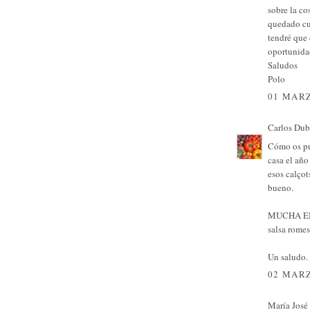
sobre la co
quedado cu
tendré que 
oportunidad
Saludos
Polo
01 MARZ
Carlos Dub
Cómo os pus
casa el año
esos calçot
bueno.
MUCHA ENV
salsa rome
Un saludo.
02 MARZ
María José