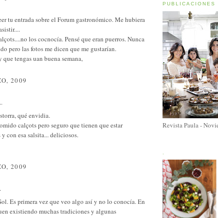
PUBLICACIONES
eer tu entrada sobre el Forum gastronómico. Me hubiera
istir....
alçots....no los cocnocía. Pensé que eran puerros. Nunca
do pero las fotos me dicen que me gustarían.
y que tengas uan buena semana,
O, 2009
..
torra, qué envidia.
omido calçots pero seguro que tienen que estar
Revista Paula - Nov
y con esa salsita... deliciosos.
.
O, 2009
.
ol. Es primera vez que veo algo así y no lo conocía. En
uen existiendo muchas tradiciones y algunas