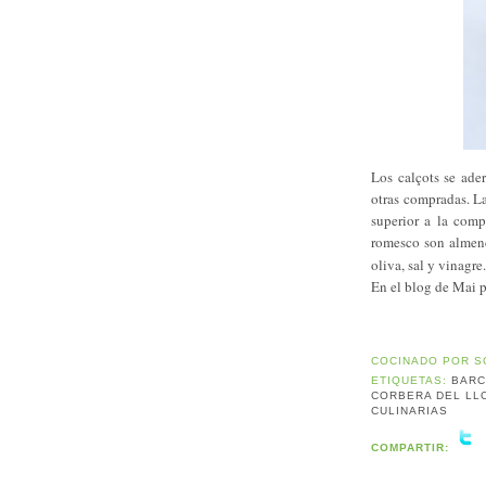
Los calçots se ade
otras compradas. La
superior a la comp
romesco son almend
oliva, sal y vinagre.
En el blog de Mai p
COCINADO POR
S
ETIQUETAS:
BAR
CORBERA DEL LL
CULINARIAS
COMPARTIR: