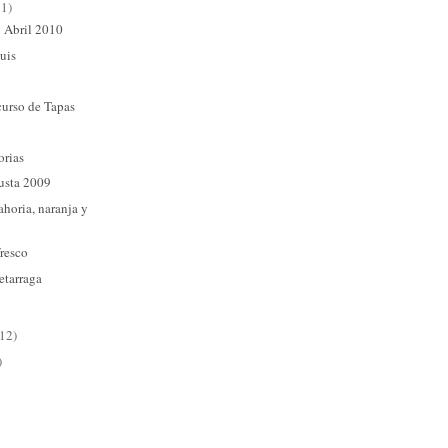
11)
 Abril 2010
uis
urso de Tapas
orias
usta 2009
horia, naranja y
fresco
etarraga
(12)
)