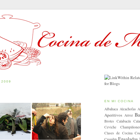
 2009
EN MI COCINA
Albahaca
Alcachofas
A
Ba
Aperitivos
Arroz
Brotes
Calabacín
Cala
Ceviche
Champiñone
Clases de Cocina
Coc
Ensaladas
Crumble