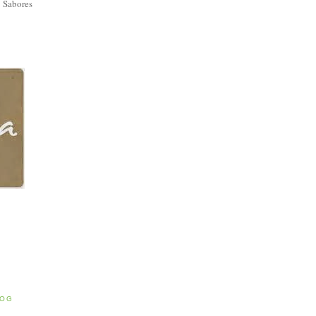
 Sabores
E
LOG