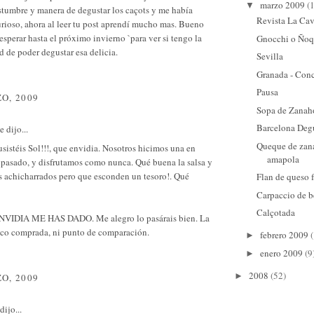
marzo 2009
(
▼
stumbre y manera de degustar los caçots y me había
Revista La Cav
rioso, ahora al leer tu post aprendí mucho mas. Bueno
esperar hasta el próximo invierno `para ver si tengo la
Gnocchi o Ñoq
 de poder degustar esa delicia.
Sevilla
Granada - Conc
Pausa
O, 2009
Sopa de Zanah
Barcelona Deg
e
dijo...
Queque de zana
istéis Sol!!!, que envidia. Nosotros hicimos una en
amapola
 pasado, y disfrutamos como nunca. Qué buena la salsa y
s achicharrados pero que esconden un tesoro!. Qué
Flan de queso 
Carpaccio de b
Calçotada
IDIA ME HAS DADO. Me alegro lo pasárais bien. La
sco comprada, ni punto de comparación.
febrero 2009
►
enero 2009
(9
►
2008
(52)
►
O, 2009
dijo...