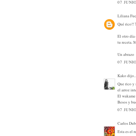
07 JUNIO
Liliana Fu
Qué rico!! 
El otro día
tu receta.
Un abrazo
07 JUNIO
Kako
dijo..
Que rico y 
el arroz in
El wakame y
Besos y bu
07 JUNIO
Carlos Dub
Esta es el 