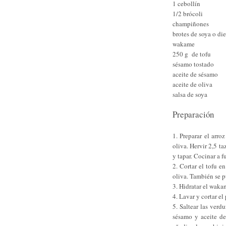
1 cebollín
1/2 brócoli
champiñones
brotes de soya o di
wakame
250 g de tofu
sésamo tostado
aceite de sésamo
aceite de oliva
salsa de soya
Preparación
1. Preparar el arro
oliva. Hervir 2,5 ta
y tapar. Cocinar a f
2. Cortar el tofu e
oliva. También se p
3. Hidratar el waka
4. Lavar y cortar el
5. Saltear las verd
sésamo y aceite de