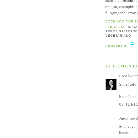
añadir el zucchini
dragón, champiñones
6. Agregar el arroz 
COCINADO POR
S
ETIQUETAS:
ALGA
ARROZ SALTEADO
VEGETARIANO
COMPARTIR:
22 COMENTA
Paco Becer
Sin el tofu
buenísima 
07 JUNIO
Anónimo di
Sol...vaya 
besos