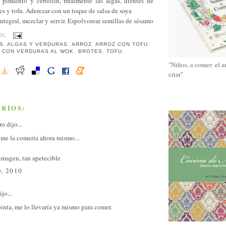
, pimiento y cebollín, finalmente las algas, dientes de
 y tofu. Aderezar con un toque de salsa de soya
integral, mezclar y servir. Espolvorear semillas de sésamo
OL
S
,
ALGAS Y VERDURAS
,
ARROZ
,
ARROZ CON TOFU
,
 CON VERDURAS AL WOK
,
BROTES
,
TOFU
,
"Niños, a comer: el a
criar"
.
RIOS:
ro
dijo...
, me la comería ahora mismo...
imagen, tan apetecible
, 2010
jo...
pinta, me lo llevaría ya mismo para comer.