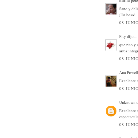
marilu per
Sano y deli
¡Un beso!
08 JUNIO
Pity
dijo...
que rico y 
arroz integr
08 JUNIO
Ana Powel
Excelente 
08 JUNIO
Unknown
d
Excelente c
espectacula
08 JUNIO