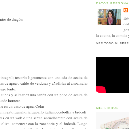
DATOS PERSONA
Est
entes de dragón
ded
goz
la cocina, la comida 
VER TODO MI PERF
z integral; tostarlo ligeramente con una cda de aceite de
zas de agua o caldo de verduras y añadirlas al arroz, salar
uego lento.
n cubos y saltear en una sartén con un poco de aceite de
uede hornear.
me en un vaso de agua. Colar
MIS LIBROS
 pimiento, zanahoria, zapallo italiano, cebollín y brócoli
uras en un wok o una sartén antiadherente con aceite de
 oliva, comenzar con la zanahoria y el brócoli. Luego