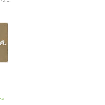
 Sabores
E
LOG