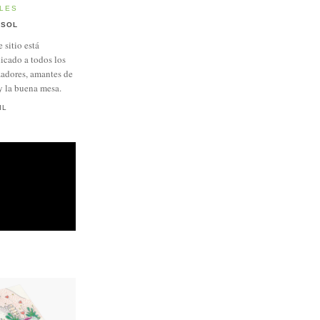
LES
SOL
e sitio está
icado a todos los
adores, amantes de
y la buena mesa.
IL