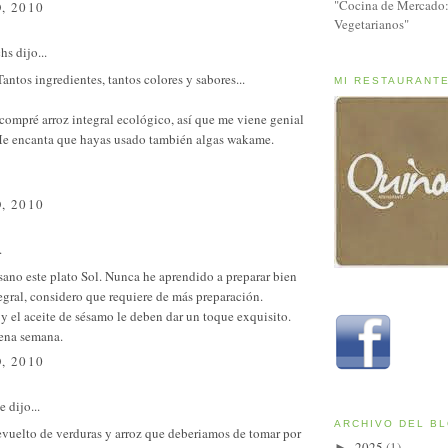
"Cocina de Mercado:
, 2010
Vegetarianos"
chs
dijo...
Tantos ingredientes, tantos colores y sabores...
MI RESTAURANT
 compré arroz integral ecológico, así que me viene genial
 Me encanta que hayas usado también algas wakame.
, 2010
.
sano este plato Sol. Nunca he aprendido a preparar bien
tegral, considero que requiere de más preparación.
 el aceite de sésamo le deben dar un toque exquisito.
ena semana.
, 2010
e
dijo...
ARCHIVO DEL B
revuelto de verduras y arroz que deberiamos de tomar por
2025
(1)
►