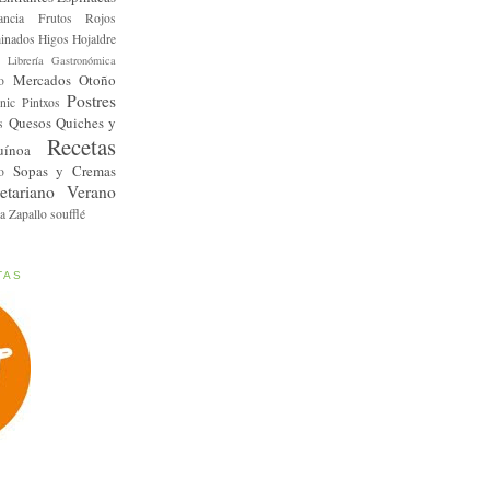
ancia
Frutos Rojos
inados
Higos
Hojaldre
Librería Gastronómica
Mercados
Otoño
o
Postres
nic
Pintxos
Quesos
Quiches y
s
Recetas
uínoa
Sopas y Cremas
o
etariano
Verano
a
Zapallo
soufflé
TAS