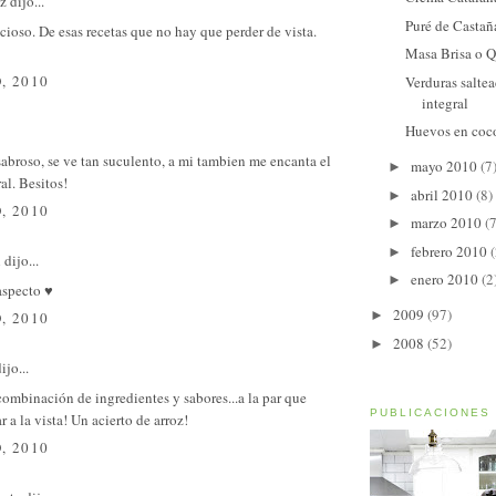
ez
dijo...
Puré de Castañ
cioso. De esas recetas que no hay que perder de vista.
Masa Brisa o 
, 2010
Verduras saltea
integral
Huevos en coc
sabroso, se ve tan suculento, a mi tambien me encanta el
mayo 2010
(7
►
al. Besitos!
abril 2010
(8)
►
, 2010
marzo 2010
(7
►
febrero 2010
(
►
l
dijo...
enero 2010
(2
►
aspecto ♥
2009
(97)
►
, 2010
2008
(52)
►
ijo...
ombinación de ingredientes y sabores...a la par que
PUBLICACIONES
r a la vista! Un acierto de arroz!
, 2010