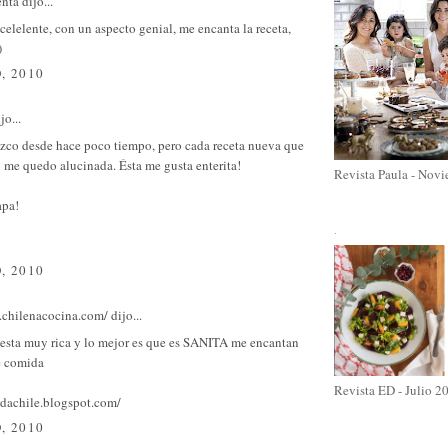
enta
dijo...
celelente, con un aspecto genial, me encanta la receta,
)
, 2010
jo...
ozco desde hace poco tiempo, pero cada receta nueva que
 me quedo alucinada. Ésta me gusta enterita!
Revista Paula - Nov
apa!
.
, 2010
.chilenacocina.com/
dijo...
 esta muy rica y lo mejor es que es SANITA me encantan
e comida
Revista ED - Julio 2
idachile.blogspot.com/
, 2010
.