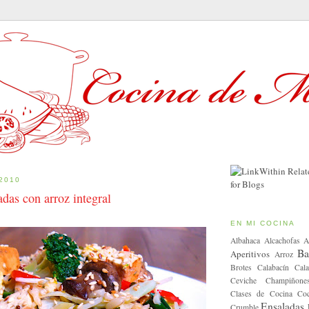
 2010
adas con arroz integral
EN MI COCINA
Albahaca
Alcachofas
A
Ba
Aperitivos
Arroz
Brotes
Calabacín
Cala
Ceviche
Champiñone
Clases de Cocina
Coc
Ensaladas
Crumble