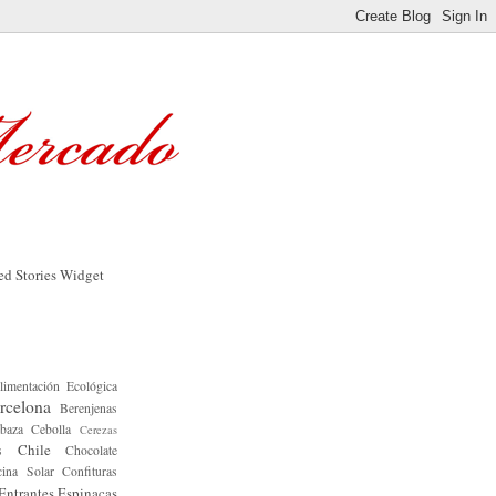
limentación Ecológica
rcelona
Berenjenas
baza
Cebolla
Cerezas
Chile
s
Chocolate
ina Solar
Confituras
Entrantes
Espinacas