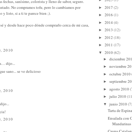
as fechas, sanísimo, colorista y lleno de sabor, seguro.
ntado. No compramos tofu, pero lo cambiamos por
2017
(2)
►
 y listo, si a ti te parece bien ;).
2016
(1)
►
2014
(4)
►
sé y desde hace poco dónde comprarlo cerca de mi casa,
2013
(12)
►
2012
(18)
►
2011
(17)
►
, 2010
2010
(62)
▼
diciembre 20
►
sa…
dijo...
noviembre 2
►
que sano... se ve delicioso
octubre 2010
►
septiembre 2
►
agosto 2010
(
►
, 2010
julio 2010
(11
►
dijo...
junio 2010
(7
▼
Tarta de Espin
cia!
Ensalada con 
, 2010
Mandarinas
Crema Catalan