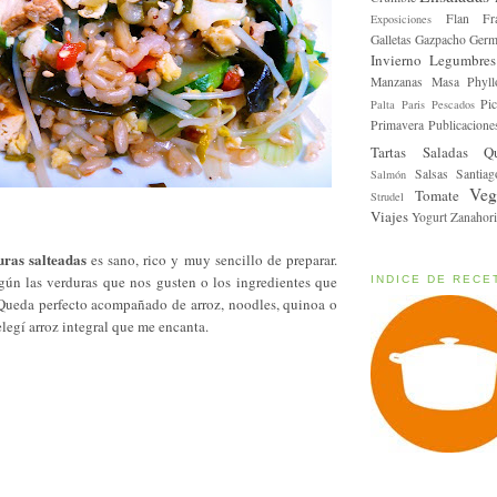
Flan
Fr
Exposiciones
Galletas
Gazpacho
Germ
Invierno
Legumbres
Manzanas
Masa Phyll
Pic
Palta
Paris
Pescados
Primavera
Publicacione
Tartas Saladas
Q
Salsas
Santiag
Salmón
Veg
Tomate
Strudel
Viajes
Yogurt
Zanahori
uras salteadas
es sano, rico y muy sencillo de preparar.
gún las verduras que nos gusten o los ingredientes que
INDICE DE RECE
Queda perfecto acompañado de arroz, noodles, quinoa o
elegí arroz integral que me encanta.