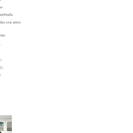
as
Quebrada
das con arroz
otte
)
)
2)
)