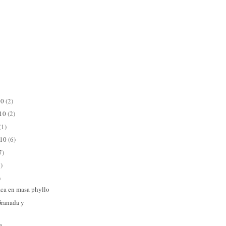
10
(2)
010
(2)
(1)
010
(6)
7)
)
)
aca en masa phyllo
Granada y
a