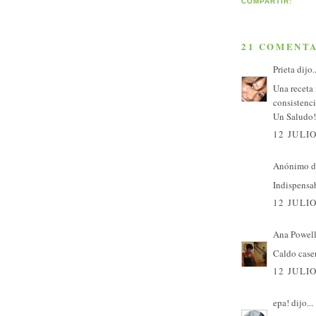
COMPARTIR:
21 COMENTA
Prieta
dijo..
Una receta
consistenc
Un Saludo!
12 JULIO
Anónimo di
Indispensab
12 JULIO
Ana Powel
Caldo caser
12 JULIO
epa!
dijo...