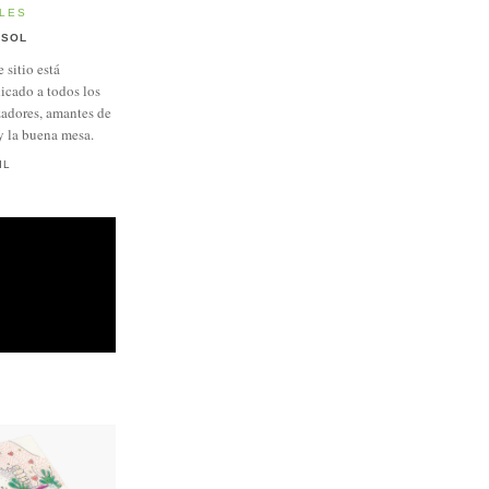
LES
SOL
e sitio está
icado a todos los
adores, amantes de
y la buena mesa.
IL