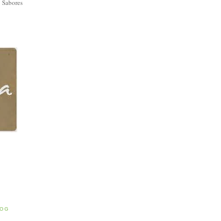
 Sabores
E
LOG