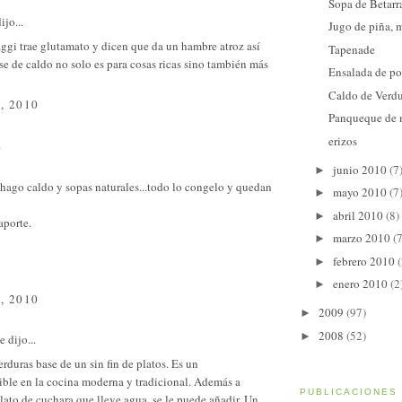
Sopa de Betarr
ijo...
Jugo de piña, 
ggi trae glutamato y dicen que da un hambre atroz así
Tapenade
se de caldo no solo es para cosas ricas sino también más
Ensalada de po
Caldo de Verd
, 2010
Panqueque de
erizos
.
junio 2010
(7
►
hago caldo y sopas naturales...todo lo congelo y quedan
mayo 2010
(7
►
abril 2010
(8)
►
porte.
marzo 2010
(7
►
febrero 2010
(
►
enero 2010
(2
►
, 2010
2009
(97)
►
2008
(52)
►
e
dijo...
rduras base de un sin fin de platos. Es un
ible en la cocina moderna y tradicional. Además a
PUBLICACIONES
lato de cuchara que lleve agua, se le puede añadir. Un