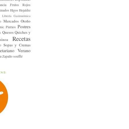
ancia
Frutos Rojos
inados
Higos
Hojaldre
Librería Gastronómica
Mercados
Otoño
o
Postres
nic
Pintxos
Quesos
Quiches y
s
Recetas
uínoa
Sopas y Cremas
o
etariano
Verano
a
Zapallo
soufflé
TAS