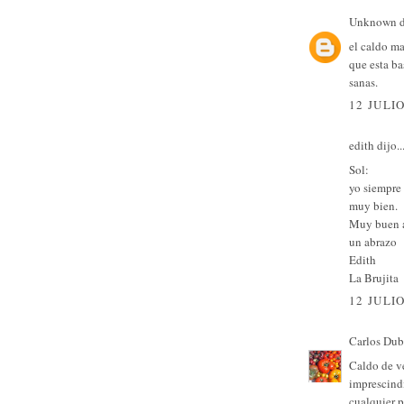
Unknown
d
el caldo ma
que esta ba
sanas.
12 JULIO
edith
dijo..
Sol:
yo siempre 
muy bien.
Muy buen a
un abrazo
Edith
La Brujita
12 JULIO
Carlos Dub
Caldo de ve
imprescind
cualquier p