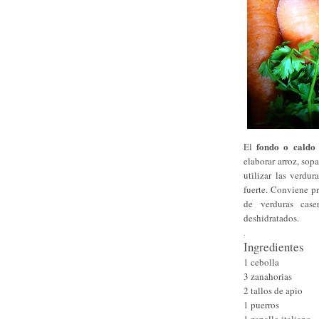
fondo o caldo
El
elaborar arroz, sopa
utilizar las verdur
fuerte. Conviene p
de verduras case
deshidratados.
.
Ingredientes
1 cebolla
3 zanahorias
2 tallos de apio
1 puerros
1 zapallo italiano