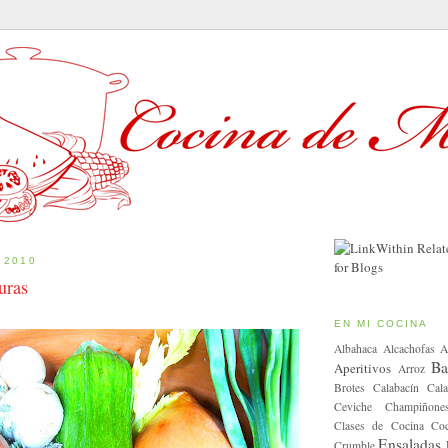
 2010
uras
EN MI COCINA
Albahaca
Alcachofas
A
Ba
Aperitivos
Arroz
Brotes
Calabacín
Cala
Ceviche
Champiñone
Clases de Cocina
Coc
Ensaladas
Crumble