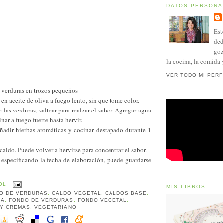
DATOS PERSONA
Est
ded
goz
la cocina, la comida 
VER TODO MI PERF
as verduras en trozos pequeños
a en aceite de oliva a fuego lento, sin que tome color.
e las verduras, saltear para realzar el sabor. Agregar agua
inar a fuego fuerte hasta hervir.
añadir hierbas aromáticas y cocinar destapado durante 1
l caldo. Puede volver a hervirse para concentrar el sabor.
 especificando la fecha de elaboración, puede guardarse
OL
MIS LIBROS
O DE VERDURAS
,
CALDO VEGETAL
,
CALDOS BASE
,
NA
,
FONDO DE VERDURAS
,
FONDO VEGETAL
,
 Y CREMAS
,
VEGETARIANO