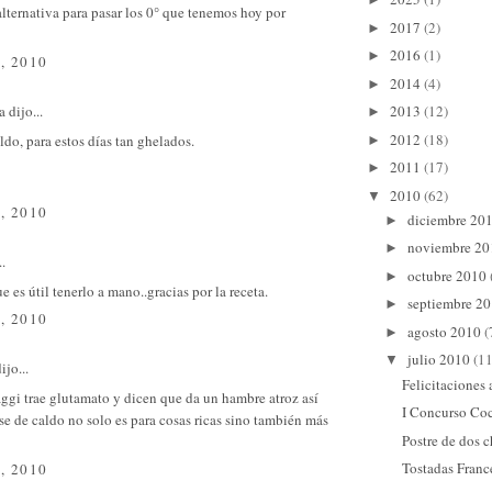
lternativa para pasar los 0° que tenemos hoy por
2017
(2)
►
2016
(1)
►
, 2010
2014
(4)
►
a
dijo...
2013
(12)
►
2012
(18)
ldo, para estos días tan ghelados.
►
2011
(17)
►
2010
(62)
▼
, 2010
diciembre 20
►
noviembre 2
►
..
octubre 2010
►
e es útil tenerlo a mano..gracias por la receta.
septiembre 2
►
, 2010
agosto 2010
(
►
julio 2010
(11
▼
ijo...
Felicitaciones
ggi trae glutamato y dicen que da un hambre atroz así
I Concurso Co
se de caldo no solo es para cosas ricas sino también más
Postre de dos 
Tostadas Franc
, 2010