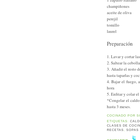
champiñones
aceite de oliva
perejil
tomillo
laurel
Preparación
1. Lavar y cortar l
2. Saltear la ceboll
3. Añadir el resto d
hasta taparlas y coc
4. Bajar el fuego, 
hora
5. Enfriar y colar e
*Congelar el caldo
hasta 3 meses.
COCINADO POR
S
ETIQUETAS:
CALD
CLASES DE COCI
RECETAS
,
SOPAS