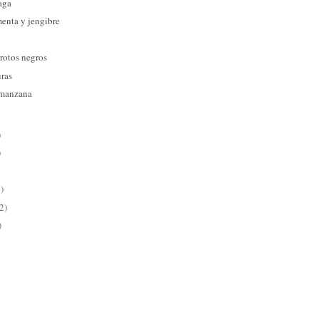
aga
menta y jengibre
rotos negros
uras
 manzana
)
)
)
2)
)