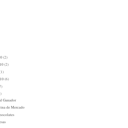
10
(2)
010
(2)
(1)
010
(6)
7)
)
 al Ganador
cina de Mercado
chocolates
esas