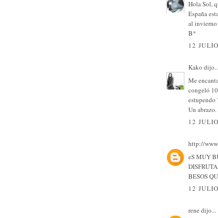
Hola Sol, q
España est
al invierno 
B*
12 JULIO
Kako
dijo..
Me encanta
congeló 100
estupendo 
Un abrazo.
12 JULIO
http://www
eS MUY B
DISFRUTA
BESOS QU
12 JULIO
rene
dijo...