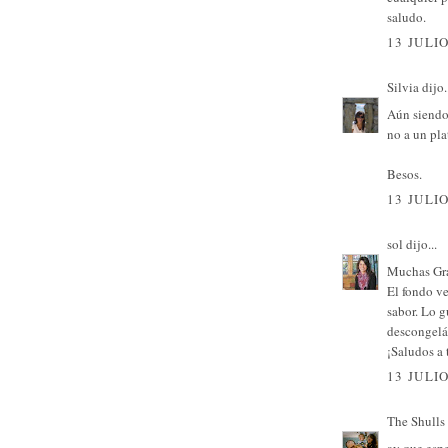
saludo.
13 JULIO
Silvia
dijo.
Aún siendo
no a un pla
Besos.
13 JULIO
sol
dijo...
Muchas Grac
El fondo ve
sabor. Lo 
descongelá
¡Saludos a 
13 JULIO
The Shulls
ay que espe