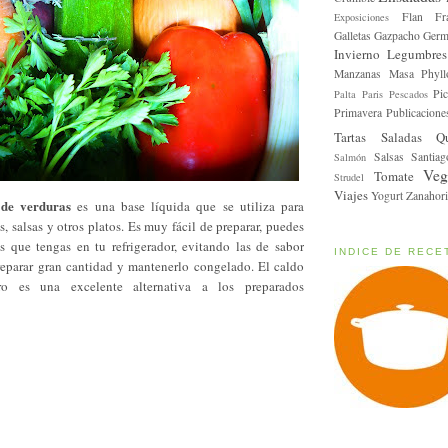
Flan
Fr
Exposiciones
Galletas
Gazpacho
Germ
Invierno
Legumbres
Manzanas
Masa Phyll
Pic
Palta
Paris
Pescados
Primavera
Publicacione
Tartas Saladas
Q
Salsas
Santiag
Salmón
Veg
Tomate
Strudel
Viajes
Yogurt
Zanahori
 de verduras
es una base líquida que se utiliza para
s, salsas y otros platos. Es muy fácil de preparar, puedes
as que tengas en tu refrigerador, evitando las de sabor
INDICE DE RECE
reparar gran cantidad y mantenerlo congelado. El caldo
ro es una excelente alternativa a los preparados