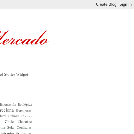
limentación Ecológica
rcelona
Berenjenas
baza
Cebolla
Cerezas
Chile
s
Chocolate
ina Solar
Confituras
Entrantes
Espinacas