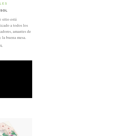
LES
SOL
e sitio está
icado a todos los
adores, amantes de
y la buena mesa.
IL