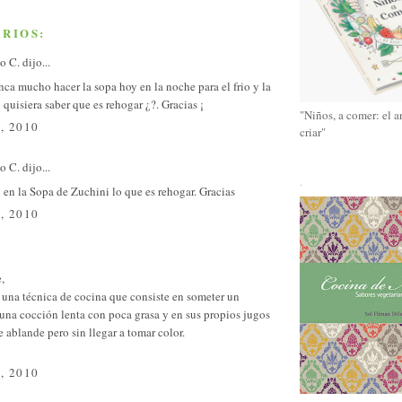
RIOS:
o C.
dijo...
nca mucho hacer la sopa hoy en la noche para el frio y la
o quisiera saber que es rehogar ¿?. Gracias ¡
"Niños, a comer: el a
, 2010
criar"
o C.
dijo...
.
i en la Sopa de Zuchini lo que es rehogar. Gracias
, 2010
,
 una técnica de cocina que consiste en someter un
una cocción lenta con poca grasa y en sus propios jugos
e ablande pero sin llegar a tomar color.
, 2010