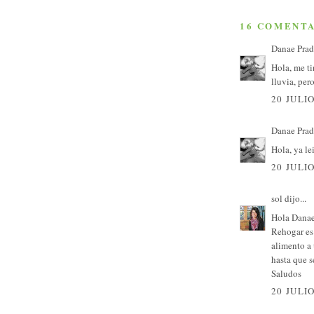
16 COMENTA
Danae Prad
Hola, me ti
lluvia, per
20 JULIO
Danae Prad
Hola, ya le
20 JULIO
sol
dijo...
Hola Danae
Rehogar es
alimento a 
hasta que s
Saludos
20 JULIO