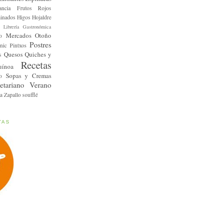
ancia
Frutos Rojos
inados
Higos
Hojaldre
Librería Gastronómica
Mercados
Otoño
o
Postres
nic
Pintxos
Quesos
Quiches y
s
Recetas
uínoa
Sopas y Cremas
o
etariano
Verano
a
Zapallo
soufflé
TAS