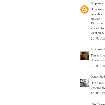
Amparopc
Hola Sol, c
encanta el 
regular.
Tu sopa no
su aspecto.
un abrazo.
20 JULIO
Ana Powel
This is love
Una delici
20 JULIO
Danae Prad
Otra duda, 
verduras de
20 JULIO
http://www