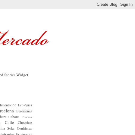
limentación Ecológica
rcelona
Berenjenas
baza
Cebolla
Cerezas
Chile
s
Chocolate
ina Solar
Confituras
Entrantes
Espinacas