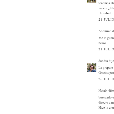
tenemos ah
meses. ¿El 
Un saludo.
21 JULIO
Anónimo di
Me la guard
besos
21 JULIO
Sandra
dijo
La prepare 
Gracias por
26 JULIO
Nataly dijo.
buscando en
directo a m
Hice la cre