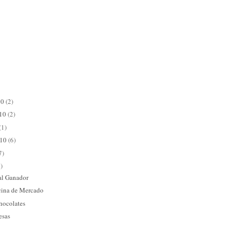
10
(2)
010
(2)
(1)
010
(6)
7)
)
 al Ganador
cina de Mercado
chocolates
esas