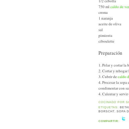
1/2 cebolla
750 ml
caldo de ve
crema
1 naranja
aceite de oliva
sal
pimienta
ciboulette
Preparación
1. Pelar y cortar l
2. Cortar y rehogar 
3. Cubrir de
caldo 
4. Procesar la sopa 
condimentar con sal
4. Calentar y servi
COCINADO POR
S
ETIQUETAS:
BETA
BORSCHT
,
SOPA 
COMPARTIR: