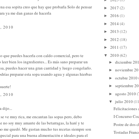
na esa sopita creo que hay que probarla Solo de pensar
2017
(2)
►
ra ya me dan ganas de hacerla
2016
(1)
►
2014
(4)
►
, 2010
2013
(12)
►
2012
(18)
►
2011
(17)
►
2010
(62)
o que puedes hacerla con caldo comercial, pero te
▼
leer bien los ingredientes... Es más sano preparar un
diciembre 20
►
sa, puedes hacer una gran cantidad y luego congelarlo.
noviembre 2
►
drías preparar esta sopa usando agua y algunas hierbas
octubre 2010
►
septiembre 2
►
suerte!
agosto 2010
(
►
, 2010
julio 2010
(11
▼
a
dijo...
Felicitaciones
I Concurso Co
 se ve muy rica, me encantan las sopas pero, debo
e no soy muy amante de las betarragas, la haré y te
Postre de dos 
o me quedó. Me gustan mucho tus recetas siempre son
Tostadas Franc
special para una buena alimentación e ideales para el