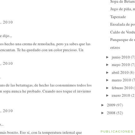
Sopa de Betarr
Jugo de piña, 
Tapenade
, 2010
Ensalada de po
Caldo de Verd
e
dijo...
Panqueque de
s hecho una crema de remolacha, pero ya sabes que las
erizos
 encantan. Te ha quedado con un color precioso. Un
junio 2010
(7
►
, 2010
mayo 2010
(7
►
abril 2010
(8)
►
.
marzo 2010
(7
►
ans de las betarragas, de hecho las consumimos todos los
febrero 2010
(
►
 en sopa nunca he probado. Cuando nos toque el invierno
enero 2010
(2
►
2009
(97)
►
, 2010
2008
(52)
►
...
más bonito. Eso sí, con la temperatura infernal que
PUBLICACIONES