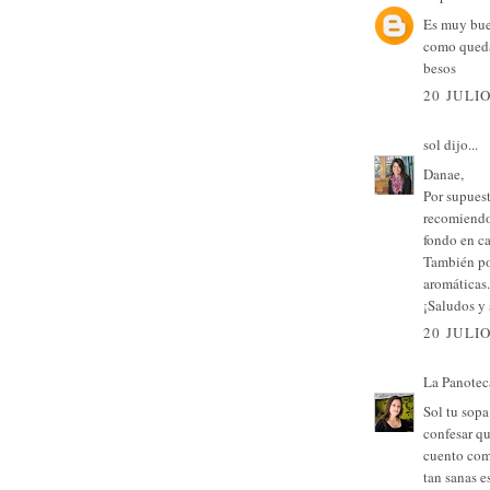
Es muy bue
como queda
besos
20 JULIO
sol
dijo...
Danae,
Por supuest
recomiendo 
fondo en ca
También po
aromáticas.
¡Saludos y 
20 JULIO
La Panotec
Sol tu sopa
confesar qu
cuento com
tan sanas e