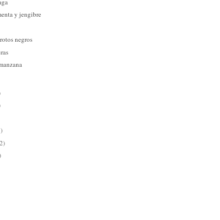
aga
menta y jengibre
rotos negros
uras
 manzana
)
)
)
2)
)