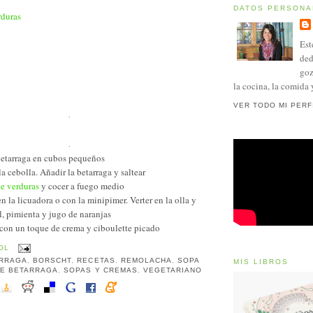
DATOS PERSONA
rduras
Est
ded
goz
la cocina, la comida 
VER TODO MI PERF
.
.
a betarraga en cubos pequeños
la cebolla. Añadir la betarraga y saltear
de verduras
y cocer a fuego medio
en la licuadora o con la minipimer. Verter en la olla y
, pimienta y jugo de naranjas
r con un toque de crema y ciboulette picado
OL
RRAGA
,
BORSCHT
,
RECETAS
,
REMOLACHA
,
SOPA
MIS LIBROS
DE BETARRAGA
,
SOPAS Y CREMAS
,
VEGETARIANO