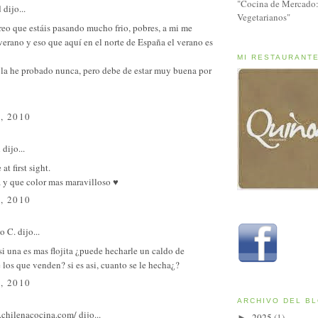
"Cocina de Mercado:
d
dijo...
Vegetarianos"
reo que estáis pasando mucho frio, pobres, a mi me
verano y eso que aquí en el norte de España el verano es
MI RESTAURANT
 la he probado nunca, pero debe de estar muy buena por
, 2010
l
dijo...
 at first sight.
a y que color mas maravilloso ♥
, 2010
o C.
dijo...
si una es mas flojita ¿puede hecharle un caldo de
 los que venden? si es asi, cuanto se le hecha¿?
, 2010
ARCHIVO DEL B
.chilenacocina.com/
dijo...
2025
(1)
►