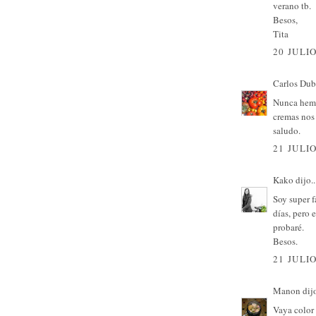
verano tb.
Besos,
Tita
20 JULIO
Carlos Dub
Nunca hemo
cremas nos
saludo.
21 JULIO
Kako
dijo..
Soy super f
días, pero
probaré.
Besos.
21 JULIO
Manon
dijo
Vaya color 