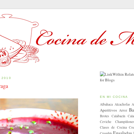
 2010
raga
EN MI COCINA
Albahaca
Alcachofas
A
Ba
Aperitivos
Arroz
Brotes
Calabacín
Cala
Ceviche
Champiñone
Clases de Cocina
Coc
Ensaladas
Crumble