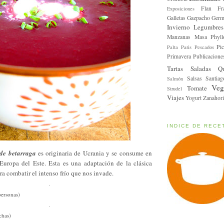
Flan
Fr
Exposiciones
Galletas
Gazpacho
Germ
Invierno
Legumbres
Manzanas
Masa Phyll
Pic
Palta
Paris
Pescados
Primavera
Publicacione
Tartas Saladas
Q
Salsas
Santiag
Salmón
Veg
Tomate
Strudel
Viajes
Yogurt
Zanahori
INDICE DE RECE
de betarraga
es originaria de Ucrania y se consume en
uropa del Este. Esta es una adaptación de la clásica
ra combatir el intenso frío que nos invade.
.
personas)
.
chas)