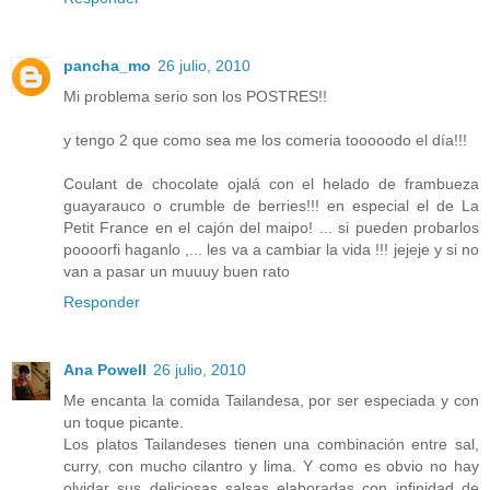
pancha_mo
26 julio, 2010
Mi problema serio son los POSTRES!!
y tengo 2 que como sea me los comeria tooooodo el día!!!
Coulant de chocolate ojalá con el helado de frambueza
guayarauco o crumble de berries!!! en especial el de La
Petit France en el cajón del maipo! ... si pueden probarlos
poooorfi haganlo ,... les va a cambiar la vida !!! jejeje y si no
van a pasar un muuuy buen rato
Responder
Ana Powell
26 julio, 2010
Me encanta la comida Tailandesa, por ser especiada y con
un toque picante.
Los platos Tailandeses tienen una combinación entre sal,
curry, con mucho cilantro y lima. Y como es obvio no hay
olvidar sus deliciosas salsas elaboradas con infinidad de