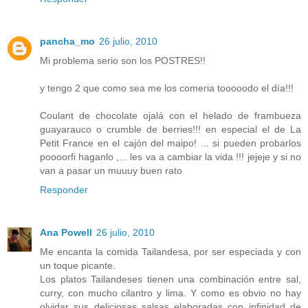
pancha_mo
26 julio, 2010
Mi problema serio son los POSTRES!!
y tengo 2 que como sea me los comeria tooooodo el día!!!
Coulant de chocolate ojalá con el helado de frambueza
guayarauco o crumble de berries!!! en especial el de La
Petit France en el cajón del maipo! ... si pueden probarlos
poooorfi haganlo ,... les va a cambiar la vida !!! jejeje y si no
van a pasar un muuuy buen rato
Responder
Ana Powell
26 julio, 2010
Me encanta la comida Tailandesa, por ser especiada y con
un toque picante.
Los platos Tailandeses tienen una combinación entre sal,
curry, con mucho cilantro y lima. Y como es obvio no hay
olvidar sus deliciosas salsas elaboradas con infinidad de