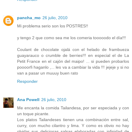
pancha_mo
26 julio, 2010
Mi problema serio son los POSTRES!!
y tengo 2 que como sea me los comeria tooooodo el día!!!
Coulant de chocolate ojalá con el helado de frambueza
guayarauco o crumble de berries!!! en especial el de La
Petit France en el cajón del maipo! ... si pueden probarlos
poooorfi haganlo ,... les va a cambiar la vida !!! jejeje y si no
van a pasar un muuuy buen rato
Responder
Ana Powell
26 julio, 2010
Me encanta la comida Tailandesa, por ser especiada y con
un toque picante.
Los platos Tailandeses tienen una combinación entre sal,
curry, con mucho cilantro y lima. Y como es obvio no hay
olvidar sus deliciosas salsas elaboradas con infinidad de