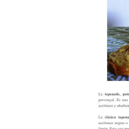
tapenade, pat
La
provençal. Es una
aceitunas y añadien
clásica tapen
La
aceitunas negras o 
limón. Esta vez pr