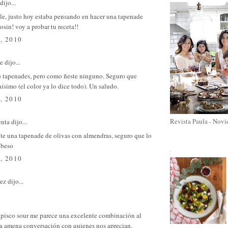
dijo...
le, justo hoy estaba pensando en hacer una tapenade
osin! voy a probar tu receta!!
, 2010
e
dijo...
 tapenades, pero como ñeste ninguno. Seguro que
ísimo (el color ya lo dice todo). Un saludo.
, 2010
Revista Paula - Nov
enta
dijo...
te una tapenade de olivas con almendras, seguro que lo
 beso
.
, 2010
ez
dijo...
 pisco sour me parece una excelente combinación al
na amena conversación con quienes nos aprecian.