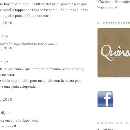
"Cocina de Mercado:
ro hoy en dia somo la cultura del Minipymer. Asi es que
Vegetarianos"
de aquella tappenade tuya se ve genial. Solo unas buenas
compañia para disfrutar aun mas.
, 2010
MI RESTAURANT
d
dijo...
ario ha sido eliminado por el autor.
, 2010
d
dijo...
é de aceitunas, que también se trituran paro antes hay
s macerar.
 no lo he probado, pero me quedo con la receta para
ene una pinta estupenda.
, 2010
l
dijo...
 me encanta la Tapenade.
ARCHIVO DEL B
de semana ♥
2025
(1)
►