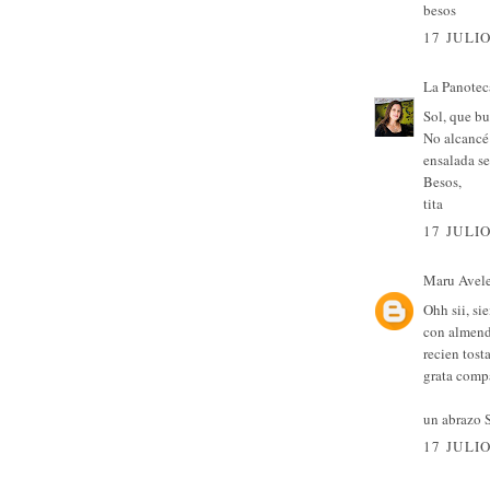
besos
17 JULIO
La Panotec
Sol, que bu
No alcancé 
ensalada se
Besos,
tita
17 JULIO
Maru Avel
Ohh sii, si
con almend
recien tost
grata compa
un abrazo 
17 JULIO