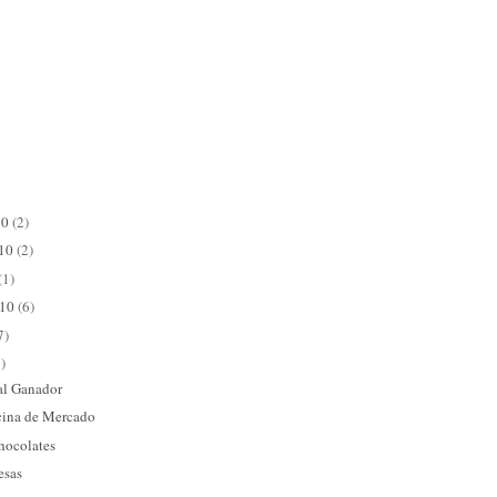
10
(2)
010
(2)
(1)
010
(6)
7)
)
 al Ganador
cina de Mercado
chocolates
esas