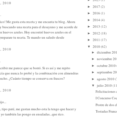
, 2010
2017
(2)
►
2016
(1)
►
.
2014
(4)
►
co! Me gusta esta receta y me encanta tu blog. Ahora
2013
(12)
y buscando una receta para el desayuno y me acorde de
►
on huevos azules. Hoy encontré huevos azules en el
2012
(18)
►
preparare tu receta. Te mando un saludo desde
2011
(17)
►
2010
(62)
▼
, 2010
diciembre 20
►
noviembre 2
►
.
octubre 2010
►
cribir me parece que se borró. Si es así y me repito
septiembre 2
►
ecía que nunca lo probé y la combinación con almendras
ucho. ¿Cuánto tiempo se conserva en frascos?
agosto 2010
(
►
julio 2010
(11
▼
, 2010
Felicitaciones
I Concurso Co
jo...
Postre de dos 
s, tipo paté, me gustan mucho esta la tengo que hacer y
Tostadas Franc
yo también las pongo en ensaladas...que rico.