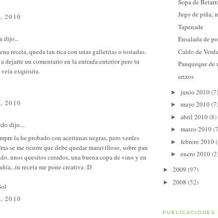
Sopa de Betarr
Jugo de piña, 
, 2010
Tapenade
a
dijo...
Ensalada de po
Caldo de Verd
ena receta, queda tan rica con unas galletitas o tostadas.
a dejarte un comentario en la entrada enterior pero tu
Panqueque de
 veía exquisita.
erizos
junio 2010
(7
►
, 2010
mayo 2010
(7
►
abril 2010
(8)
►
edo
dijo...
marzo 2010
(7
►
empre la he probado con aceitunas negras, pero verdes
febrero 2010
(
►
ras se me ocurre que debe quedar maravilloso, sobre pan
enero 2010
(2
►
ado, unos quesitos curados, una buena copa de vino y en
ñía...tu receta me pone creativa :D
2009
(97)
►
2008
(52)
►
Sol
, 2010
PUBLICACIONES