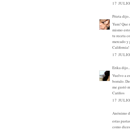
17 JULIO
Prieta
dijo..
Yum! Que ri
mismo esto
tu receta c
mercado y 
California!
17 JULIO
Erika
dijo..
Vuelvo a es
borralo. D
me gustó m
Cariños
17 JULIO
Anónimo di
estas pasta
como dices 