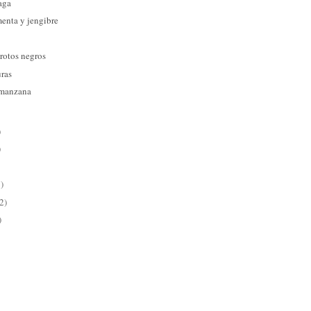
aga
menta y jengibre
rotos negros
uras
 manzana
)
)
)
2)
)