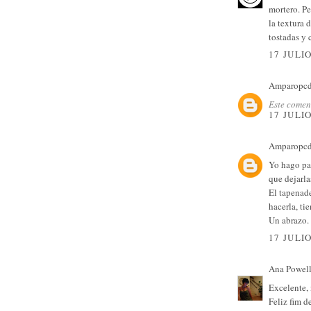
mortero. Pe
la textura 
tostadas y 
17 JULIO
Amparopc
Este coment
17 JULIO
Amparopc
Yo hago pat
que dejarla
El tapenade
hacerla, ti
Un abrazo.
17 JULIO
Ana Powel
Excelente,
Feliz fim 