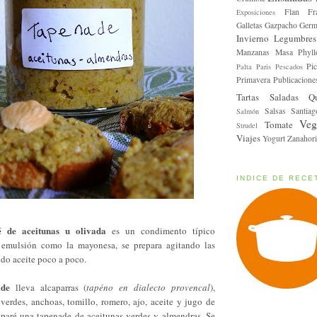
Flan
Fr
Exposiciones
Galletas
Gazpacho
Germ
Invierno
Legumbres
Manzanas
Masa Phyll
Pic
Palta
Paris
Pescados
Primavera
Publicacione
Tartas Saladas
Q
Salsas
Santiag
Salmón
Veg
Tomate
Strudel
Viajes
Yogurt
Zanahori
INDICE DE RECE
é de aceitunas u olivada
es un condimento típico
 emulsión como la mayonesa, se prepara agitando las
do aceite poco a poco.
ade
lleva alcaparras (
tapéno en dialecto provencal
),
verdes, anchoas, tomillo, romero, ajo, aceite y jugo de
eparé una tapenade de aceitunas verdes y almendras. Se