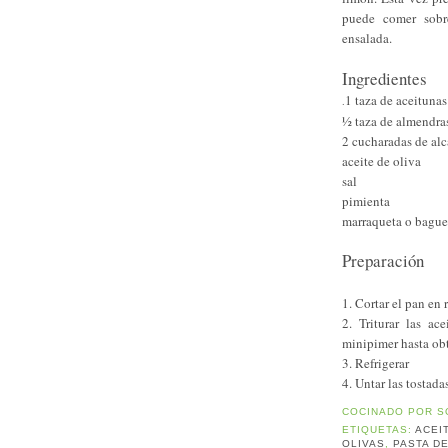
puede comer sobre
ensalada.
Ingredientes
1 taza de aceitunas
.
½ taza de almendras
2 cucharadas de alc
aceite de oliva
sal
pimienta
marraqueta o bague
Preparación
1. Cortar el pan en 
2. Triturar las ac
minipimer hasta obt
3. Refrigerar
4. Untar las tostad
COCINADO POR
S
ETIQUETAS:
ACEI
OLIVAS
,
PASTA D