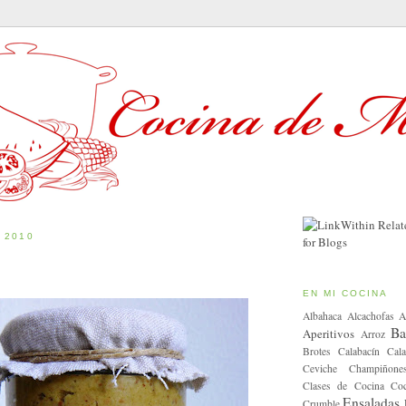
 2010
EN MI COCINA
Albahaca
Alcachofas
A
Ba
Aperitivos
Arroz
Brotes
Calabacín
Cala
Ceviche
Champiñone
Clases de Cocina
Coc
Ensaladas
Crumble