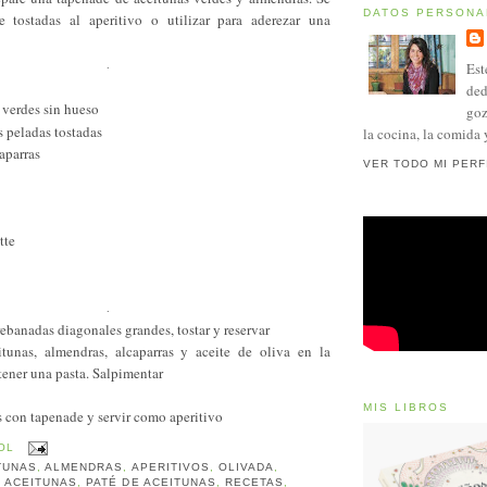
DATOS PERSONA
 tostadas al aperitivo o utilizar para aderezar una
.
Est
ded
 verdes sin hueso
goz
 peladas tostadas
la cocina, la comida 
aparras
VER TODO MI PERF
tte
.
rebanadas diagonales grandes, tostar y reservar
eitunas, almendras, alcaparras y aceite de oliva en la
ener una pasta. Salpimentar
MIS LIBROS
as con tapenade y servir como aperitivo
OL
TUNAS
,
ALMENDRAS
,
APERITIVOS
,
OLIVADA
,
E ACEITUNAS
,
PATÉ DE ACEITUNAS
,
RECETAS
,