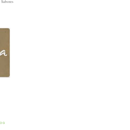
 Sabores
E
LOG