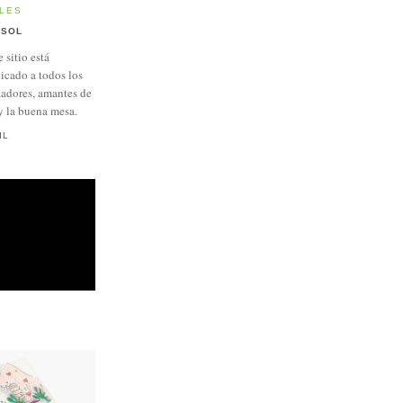
LES
SOL
e sitio está
icado a todos los
adores, amantes de
y la buena mesa.
IL