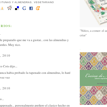
EITUNAS Y ALMENDRAS
,
VEGETARIANO
RIOS:
"Niños, a comer: el a
.
criar"
e prepararlo que me va a gustar... con las almendras y
erdes. Muy rico.
.
, 2010
co Cots
dijo...
nunca habia probado la tapenade con almendras, lo haré
 vez vez
, 2010
o...
tappenade... personalmente prefiero el clasico hecho en