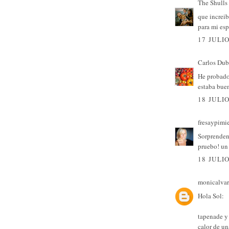
The Shulls
que increib
para mi esp
17 JULIO
Carlos Dub
He probado
estaba buen
18 JULIO
fresaypimi
Sorprenden
pruebo! un
18 JULIO
monicalvar
Hola Sol:
tapenade y
calor de u