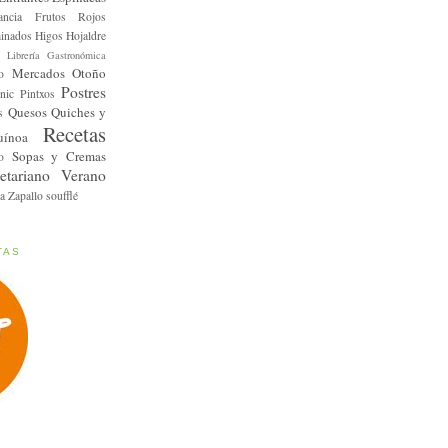
ancia
Frutos Rojos
inados
Higos
Hojaldre
Librería Gastronómica
Mercados
Otoño
o
Postres
nic
Pintxos
Quesos
Quiches y
s
Recetas
uínoa
Sopas y Cremas
o
etariano
Verano
a
Zapallo
soufflé
TAS