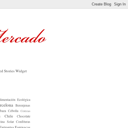
limentación Ecológica
rcelona
Berenjenas
baza
Cebolla
Cerezas
Chile
s
Chocolate
ina Solar
Confituras
Entrantes
Espinacas