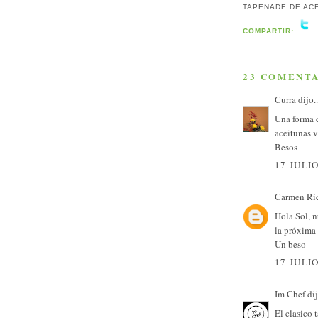
TAPENADE DE AC
COMPARTIR:
23 COMENTA
Curra
dijo..
Una forma d
aceitunas v
Besos
17 JULIO
Carmen Ri
Hola Sol, 
la próxima
Un beso
17 JULIO
Im Chef
dij
El clasico 