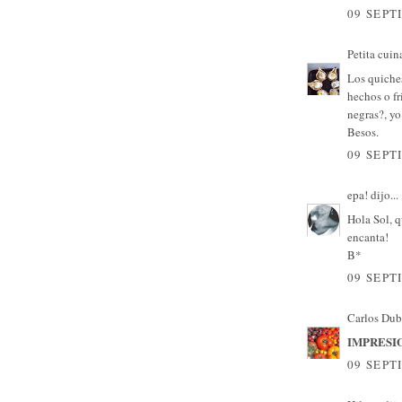
09 SEPT
Petita cuin
Los quiches
hechos o fr
negras?, yo
Besos.
09 SEPT
epa!
dijo...
Hola Sol, q
encanta!
B*
09 SEPT
Carlos Dub
IMPRESI
09 SEPT