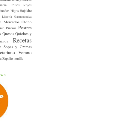
ancia
Frutos Rojos
inados
Higos
Hojaldre
Librería Gastronómica
Mercados
Otoño
o
Postres
nic
Pintxos
Quesos
Quiches y
s
Recetas
uínoa
Sopas y Cremas
o
etariano
Verano
a
Zapallo
soufflé
TAS