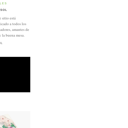
LES
SOL
e sitio está
icado a todos los
adores, amantes de
y la buena mesa.
IL