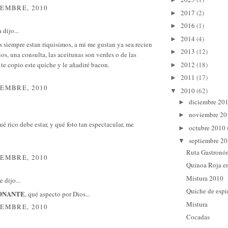
IEMBRE, 2010
2017
(2)
►
2016
(1)
►
a
dijo...
2014
(4)
►
 siempre estan riquisimos, a mi me gustan ya sea recien
2013
(12)
►
ios, una consulta, las aceitunas son verdes o de las
 te copio este quiche y le añadiré bacon.
2012
(18)
►
2011
(17)
►
IEMBRE, 2010
2010
(62)
▼
diciembre 20
►
noviembre 2
►
ué rico debe estar, y qué foto tan espectacular, me
octubre 2010
►
septiembre 2
▼
Ruta Gastronó
IEMBRE, 2010
Quinoa Roja e
Mistura 2010
e
dijo...
Quiche de espi
ONANTE
, qué aspecto por Dios...
Mistura
IEMBRE, 2010
Cocadas