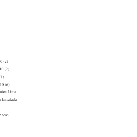
10
(2)
010
(2)
(1)
010
(6)
mica Lima
n Ensalada
nacas