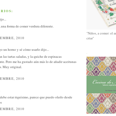
RIOS:
jo...
.una forma de comer verdura diferente.
"Niños, a comer: el a
IEMBRE, 2010
criar"
o un horno y sé cómo usarlo
dijo...
.
 las tartas saladas, y la quiche de espinacas
nte. Pero me ha gustado aún más lo de añadir aceitunas
s. Muy original.
IEMBRE, 2010
.
debe estar riquísimo, parece que puedo olerlo desde
os
IEMBRE, 2010