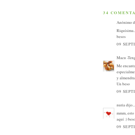
34 COMENTA
Anónimo di
Riquísima..
besos
09 SEPT
Macu -Teng
Me encantan
especialme
y almendra
Un beso
09 SEPT
nuria
dijo..
mmm, esto 
aquí :) bes
09 SEPT