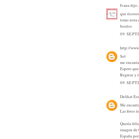
Ivana
dijo..
que ricooo
tomo nota 
besitos
09 SEPT
http://www
Sol
me encanta
Espero que 
Regrese y t
09 SEPT
Delikat Es
Me encantan
Las fotos t
Quería feli
imagen de 
España por