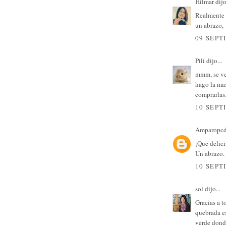
Hilmar
dijo
Realmente 
un abrazo,
09 SEPT
Pili
dijo...
mmm, se ve
hago la mas
comprarlas.
10 SEPT
Amparopc
¡Que delici
Un abrazo.
10 SEPT
sol
dijo...
Gracias a t
quebrada es
verde dond