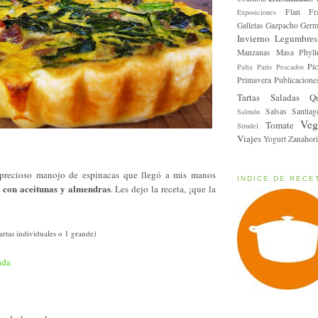
Flan
Fr
Exposiciones
Galletas
Gazpacho
Germ
Invierno
Legumbres
Manzanas
Masa Phyll
Pic
Palta
Paris
Pescados
Primavera
Publicacione
Tartas Saladas
Q
Salsas
Santiag
Salmón
Veg
Tomate
Strudel
Viajes
Yogurt
Zanahori
recioso manojo de espinacas que llegó a mis manos
INDICE DE RECE
 con aceitunas y almendras
. Les dejo la receta, ¡que la
tartas individuales o 1 grande)
ada