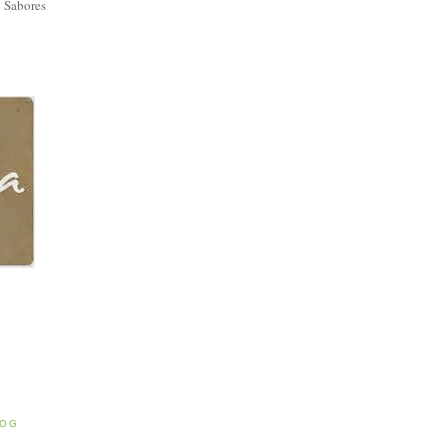
 Sabores
E
LOG