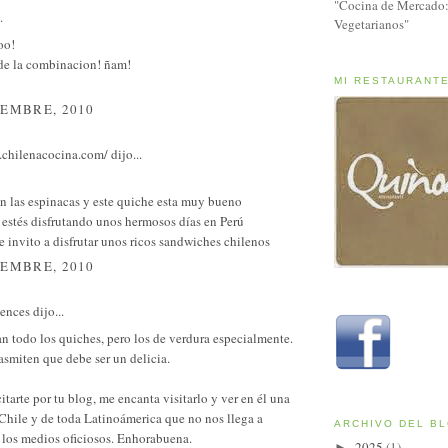
"Cocina de Mercado:
.
Vegetarianos"
oo!
de la combinacion! ñam!
MI RESTAURANT
IEMBRE, 2010
.chilenacocina.com/
dijo...
n las espinacas y este quiche esta muy bueno
estés disfrutando unos hermosos días en Perú
e invito a disfrutar unos ricos sandwiches chilenos
IEMBRE, 2010
sences
dijo...
 todo los quiches, pero los de verdura especialmente.
rasmiten que debe ser un delicia.
citarte por tu blog, me encanta visitarlo y ver en él una
Chile y de toda Latinoámerica que no nos llega a
ARCHIVO DEL B
 los medios oficiosos. Enhorabuena.
2025
(1)
►