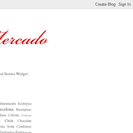
limentación Ecológica
rcelona
Berenjenas
baza
Cebolla
Cerezas
Chile
s
Chocolate
ina Solar
Confituras
Entrantes
Espinacas