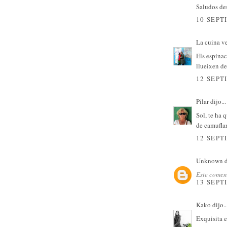
Saludos de
10 SEPT
La cuina v
Els espinac
llueixen de
12 SEPT
Pilar
dijo...
Sol, te ha
de camuflar
12 SEPT
Unknown
d
Este coment
13 SEPT
Kako
dijo..
Exquisita e