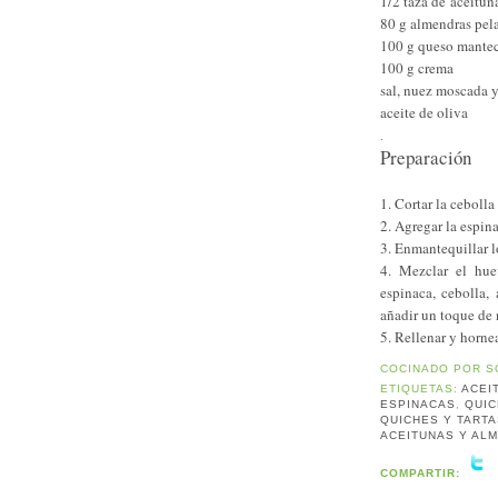
1/2 taza de aceitun
80 g almendras pela
100 g queso mante
100 g crema
sal, nuez moscada 
aceite de oliva
.
Preparación
1. Cortar la cebolla
2. Agregar la espin
3. Enmantequillar 
4. Mezclar el hue
espinaca, cebolla,
añadir un toque de
5. Rellenar y horne
COCINADO POR
S
ETIQUETAS:
ACEI
ESPINACAS
,
QUIC
QUICHES Y TART
ACEITUNAS Y AL
COMPARTIR: