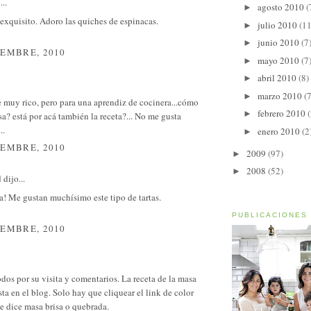
...
agosto 2010
(
►
exquisito. Adoro las quiches de espinacas.
julio 2010
(11
►
junio 2010
(7
►
IEMBRE, 2010
mayo 2010
(7
►
abril 2010
(8)
►
marzo 2010
(7
►
 muy rico, pero para una aprendiz de cocinera...cómo
febrero 2010
(
►
a? está por acá también la receta?... No me gusta
..
enero 2010
(2
►
IEMBRE, 2010
2009
(97)
►
2008
(52)
►
d
dijo...
a! Me gustan muchísimo este tipo de tartas.
PUBLICACIONES
IEMBRE, 2010
odos por su visita y comentarios. La receta de la masa
ta en el blog. Solo hay que cliquear el link de color
e dice masa brisa o quebrada.