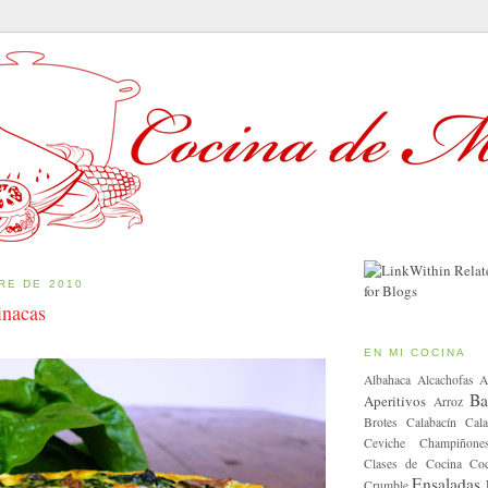
RE DE 2010
inacas
EN MI COCINA
Albahaca
Alcachofas
A
Ba
Aperitivos
Arroz
Brotes
Calabacín
Cala
Ceviche
Champiñone
Clases de Cocina
Coc
Ensaladas
Crumble