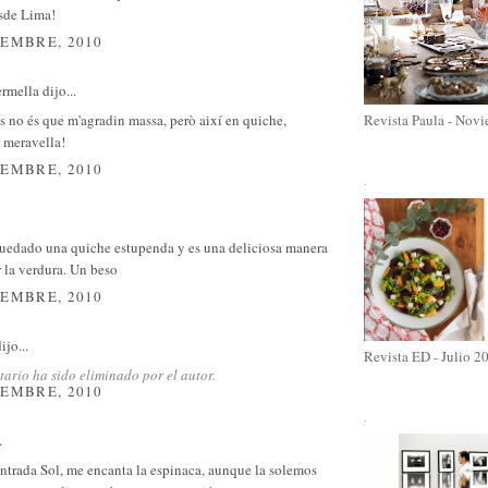
sde Lima!
IEMBRE, 2010
ermella
dijo...
s no és que m'agradin massa, però així en quiche,
Revista Paula - Nov
 meravella!
IEMBRE, 2010
.
 quedado una quiche estupenda y es una deliciosa manera
 la verdura. Un beso
IEMBRE, 2010
ijo...
Revista ED - Julio 2
ario ha sido eliminado por el autor.
IEMBRE, 2010
.
.
ntrada Sol, me encanta la espinaca, aunque la solemos