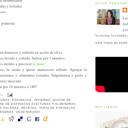
as deshuesadas
DATOS PERSONA
das y tostadas
coso
Est
y pimienta
ded
goz
la cocina, la comida 
VER TODO MI PERF
 en brunoise y sofreirla en aceite de oliva
aca lavada y cortada. Saltear por 3 minutos
los moldes y precocer
la masa
vo, la crema y queso mantecoso rallado. Agregar la
 aceitunas y almendras tostadas. Salpimentar a gusto y
 nuez moscada
ar por 10 minutos a 180°
OL
TUNAS
,
ESPINACAS
,
INVIERNO
,
QUICHE DE
HE DE ESPINACAS ACEITUNAS Y ALMENDRAS
,
MIS LIBROS
AS SALADAS
,
RECETAS
,
TARTA DE ESPINACAS
MENDRAS
,
VEGETARIANO