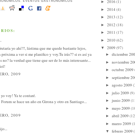
2016
(1)
RONÓMICOS
,
EVENTOS GASTRONÓMICOS
►
2014
(4)
►
2013
(12)
►
2012
(18)
►
RIOS:
2011
(17)
►
2010
(62)
..
►
2009
(97)
rutaría yo ahí!!!, lástima que me quede bastante lejos,
▼
a próxima a ver si me planifico y voy.Tu irás?? si es así ya
diciembre 20
►
s no? la verdad que tiene que ser de lo más interesante...
noviembre 2
►
Sol!
octubre 2009
►
ERO, 2009
septiembre 2
►
agosto 2009
(
►
julio 2009
(9)
►
 yo voy! Ya te contaré.
junio 2009
(1
►
 Forum se hace un año en Girona y otro en Santiago...
mayo 2009
(1
►
ERO, 2009
abril 2009
(12
►
marzo 2009
(
►
jo...
febrero 2009
▼