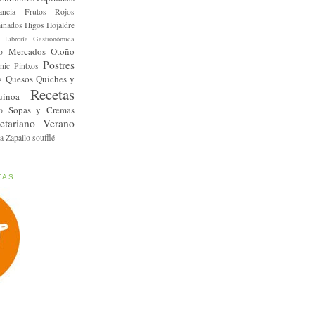
ancia
Frutos Rojos
inados
Higos
Hojaldre
Librería Gastronómica
Mercados
Otoño
o
Postres
nic
Pintxos
Quesos
Quiches y
s
Recetas
uínoa
Sopas y Cremas
o
etariano
Verano
a
Zapallo
soufflé
TAS