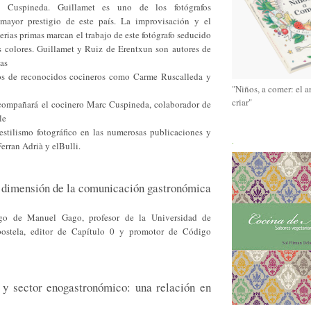
 Cuspineda. Guillamet es uno de los fotógrafos
mayor prestigio de este país. La improvisación y el
erias primas marcan el trabajo de este fotógrafo seducido
os colores. Guillamet y Ruiz de Erentxun son autores de
as
ros de reconocidos cocineros como Carme Ruscalleda y
"Niños, a comer: el a
criar"
acompañará el cocinero Marc Cuspineda, colaborador de
le
 estilismo fotográfico en las numerosas publicaciones y
.
erran Adrià y elBulli.
a dimensión de la comunicación gastronómica
rgo de Manuel Gago, profesor de la Universidad de
ostela, editor de Capítulo 0 y promotor de Código
s y sector enogastronómico: una relación en