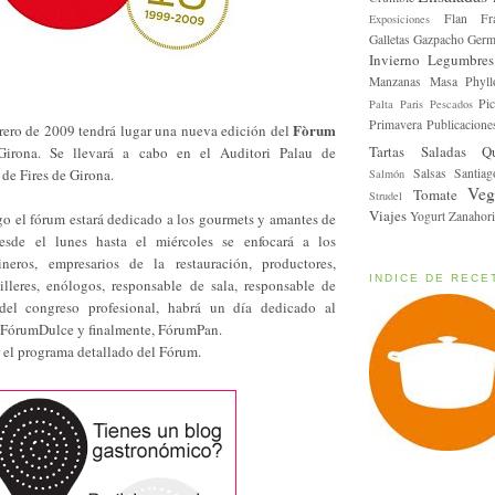
Flan
Fr
Exposiciones
Galletas
Gazpacho
Germ
Invierno
Legumbres
Manzanas
Masa Phyll
Pic
Palta
Paris
Pescados
Primavera
Publicacione
Fòrum
brero de 2009 tendrá lugar una nueva edición del
Tartas Saladas
Q
irona. Se llevará a cabo en el Auditori Palau de
Salsas
Santiag
de Fires de Girona.
Salmón
Veg
Tomate
Strudel
Viajes
Yogurt
Zanahori
o el fórum estará dedicado a los gourmets y amantes de
esde el lunes hasta el miércoles se enfocará a los
ineros, empresarios de la restauración, productores,
INDICE DE RECE
milleres, enólogos, responsable de sala, responsable de
del congreso profesional, habrá un día dedicado al
 FórumDulce y finalmente, FórumPan.
r el programa detallado del Fórum.