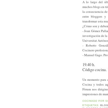
A lo largo del úl
muchos blogs en tér
la consecuencia de
entre bloggers y
transformar esta nu
¿Cómo son y deben s
- Joan Gómez Pallar
investigación de la
Universitat Autóno
- Roberto Gonzále
Cocinero profesiona
- Manuel Gago. Pro
19.40 h.
Código cocina.
Un momento para co
Cocina y todos aqu
Fòrum nos dirigire
impresiones de mane
COCINADO POR
S
ETIQUETAS:
BLOG