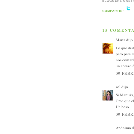
BLOGGERS GAST
COMPARTIR:
15 COMENTA
Marta
dijo.
Lo que disf
pero para l
nos contará
un abrazo 
09 FEBR
sol
dijo...
Si Martuki,
Creo que el
Un beso
09 FEBR
Anónimo di