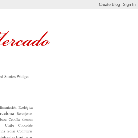
limentación Ecológica
rcelona
Berenjenas
baza
Cebolla
Cerezas
Chile
s
Chocolate
ina Solar
Confituras
Entrantes
Espinacas