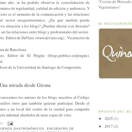
"Cocina de Mercado:
timo año, se ha podido observar la consolidación de
Vegetarianos"
minos de regularidad, calidad de edición y audiencia. Y
 esto es el aumento de la comunicación y las relaciones
 el sector enogastronómico. ¿En qué medida puede
MI RESTAURANT
eva situación a los blogs? ¿Pueden afectar a su frescura?
er las relaciones entre blogs y profesionales del sector.
ès. Editor de DeVinis (www.devinis.org) . Vicerrector de
ma de Barcelona.
z. Editor de El Pingüe (blogs.publico.es/pingüe).
l.
fesor de la Universidad de Santiago de Compostela.
 Una mirada desde Girona
nocernos los autores de los blogs suscritos al Código
ellos otros que también quieran participar. Desde el
mos a un local del centro de la ciudad para compartir
ARCHIVO DEL B
ra informal alrededor de unas copas de vino.
2025
(1)
►
OL
2017
(2)
►
UEROS GASTRONÓMICOS
,
ENCUENTRO DE