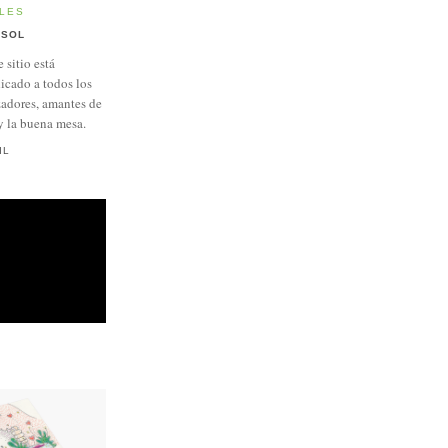
LES
SOL
e sitio está
icado a todos los
adores, amantes de
y la buena mesa.
IL