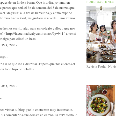
espues de un finde a barna. Que invidia, yo tambien
PUBLICACIONES
me parece que serà el fin de semana del 8 de marzo, que
à el "degusta" a la fira de barcelona, y como expone
 libreria Know food, me gustaria ir a verle ... nos vemos
ue hemos escrito algo para un colegio gallego que nos
? ( http://lacucinadicalycanthus.net/?p=941 ) a ver si
r algo para ellos! un beso
ERO, 2009
dijo...
ía ir, lo que iba a disfrutar...Espero que nos cuentes el
Revista Paula - Nov
on todo lujo de detalles.
.
ERO, 2009
..
ca visitar tu blog que lo encuentro muy interesante.
 tus comentarios que dejaste en el mío. Es muy cierto lo