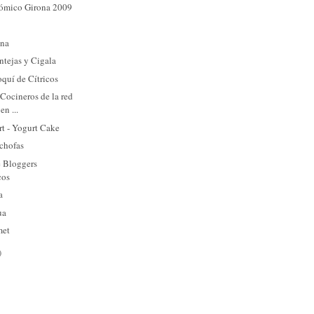
ómico Girona 2009
ena
tejas y Cigala
quí de Cítricos
 Cocineros de la red
en ...
rt - Yogurt Cake
achofas
e Bloggers
cos
a
ua
met
)