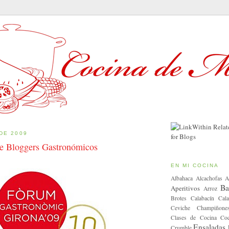
DE 2009
de Bloggers Gastronómicos
EN MI COCINA
Albahaca
Alcachofas
A
Ba
Aperitivos
Arroz
Brotes
Calabacín
Cala
Ceviche
Champiñone
Clases de Cocina
Coc
Ensaladas
Crumble