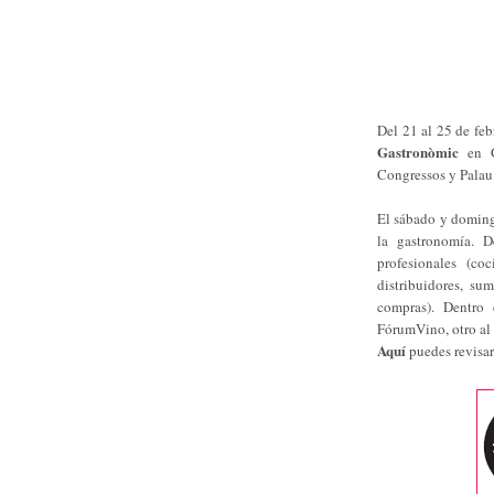
Del 21 al 25 de fe
Gastronòmic
en G
Congressos y Palau 
El sábado y doming
la gastronomía. D
profesionales (coc
distribuidores, su
compras). Dentro 
FórumVino, otro al
Aquí
puedes revisa