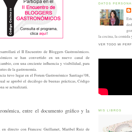
DATOS PERSONA
Est
ded
goz
la cocina, la comida 
VER TODO MI PERF
sarrollará el II Encuentro de Bloggers Gastronómicos.
nómicos se han convertido en un nuevo canal de
cambio, con una creciente influencia y visibilidad, para
ntes de la gastronomía.
ncia tuvo lugar en el Forum Gastronómico Santiago’08,
cual se aprobó el decálogo de buenas prácticas, Código
na se actualizará.
tronómica, entre el documento gráfico y la
MIS LIBROS
ía en directo con Francesc Guillamet, Maribel Ruiz de