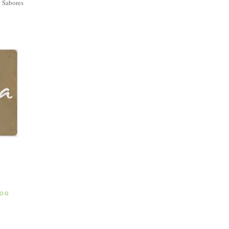
 Sabores
E
LOG