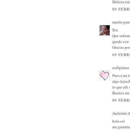
Deliosa ese
09 FEBR
marilu per
Sol,
Que inform
quedo con l
Gracias por
09 FEBR
zer0gluten
Pues a mi t
algo lejos.
lo que alli 
Besitos sin
09 FEBR
Anónimo di
hola sol
me gustaria