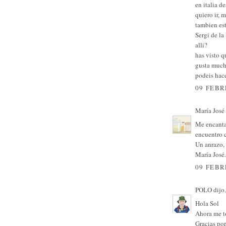
en italia d
quiero ir, 
tambien est
Sergi de la
alli?
has visto q
gusta mucho
podeis hace
09 FEBR
María José
Me encantar
encuentro c
Un anrazo,
María José.
09 FEBR
POLO
dijo.
Hola Sol
Ahora me to
Gracias por