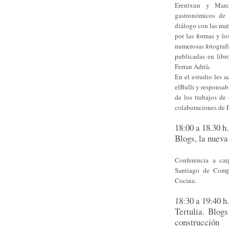
Erentxun y Marc
gastronómicos de 
diálogo con las mat
por las formas y l
numerosas fotografí
publicadas en lib
Ferran Adrià.
En el estudio les 
elBulli y responsab
de los trabajos de
colaboraciones de F
18:00 a 18.30 h.
Blogs, la nuev
Conferencia a ca
Santiago de Comp
Cocina.
18:30 a 19:40 h.
Tertulia. Blog
construcción