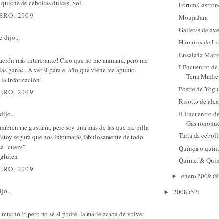
 quiche de cebollas dulces, Sol.
Fórum Gastron
ERO, 2009
Moujadara
Galletas de av
ez
dijo...
Hummus de Len
Ensalada Marro
ación más interesante! Creo que no me animaré, pero me
I Encuentro de
as ganas...A ver si para el año que viene me apunto.
Terra Madre 
 la información!
Postre de Yogu
ERO, 2009
Risotto de alc
II Encuentro d
dijo...
Gastronómi
ambién me gustaría, pero soy una más de las que me pilla
Tarta de ceboll
Estoy segura que nos informarás fabulosamente de todo
se "cueza".
Quínoa o quin
 gluten
Quimet & Qui
ERO, 2009
enero 2009
(9
►
jo...
2008
(52)
►
 mucho ir, pero no se si podré. la marie acaba de volver