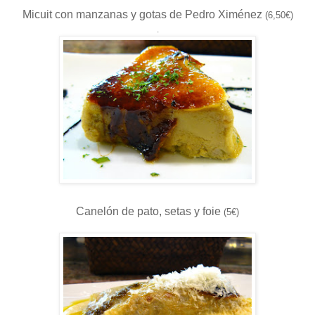
Micuit con manzanas y gotas de Pedro Ximénez
(6,50€)
.
Canelón de pato, setas y foie
(5€)