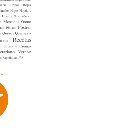
ancia
Frutos Rojos
inados
Higos
Hojaldre
Librería Gastronómica
Mercados
Otoño
o
Postres
nic
Pintxos
Quesos
Quiches y
s
Recetas
uínoa
Sopas y Cremas
o
etariano
Verano
a
Zapallo
soufflé
TAS