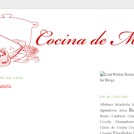
RE DE 2008
anela
EN MI COCINA
Albahaca
Alcachofas
A
Ba
Aperitivos
Arroz
Brotes
Calabacín
Cala
Ceviche
Champiñone
Clases de Cocina
Coc
Ensaladas
Crumble