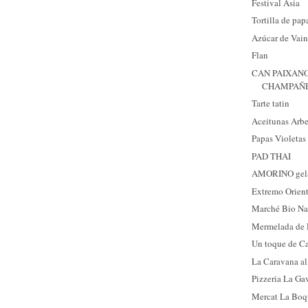
Festival Asia
Tortilla de pap
Azúcar de Vain
Flan
CAN PAIXANO
CHAMPAÑ
Tarte tatin
Aceitunas Arb
Papas Violetas
PAD THAI
AMORINO gelat
Extremo Orien
Marché Bio Na
Mermelada de 
Un toque de C
La Caravana al
Pizzeria La Ga
Mercat La Boq