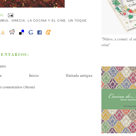
OL
MBUL
,
GRECIA
,
LA COCINA Y EL CINE
,
UN TOQUE
"Niños, a comer: el a
criar"
MENTARIOS:
.
ario
te
Inicio
Entrada antigua
r comentarios (Atom)