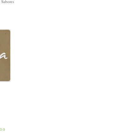
 Sabores
E
LOG