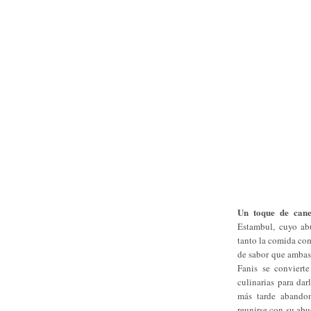
Un toque de cane
Estambul, cuyo abu
tanto la comida com
de sabor que ambas 
Fanis se conviert
culinarias para dar
más tarde abandon
reunirse con su abu