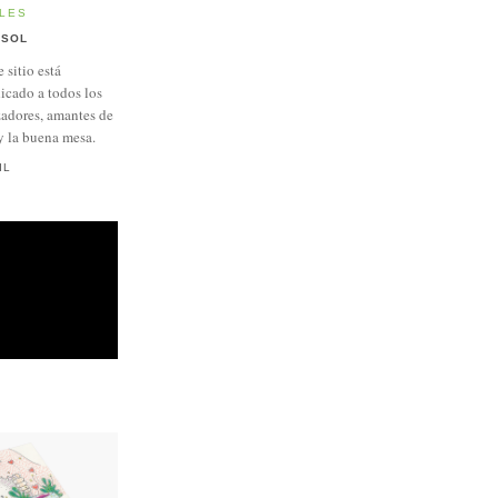
LES
SOL
e sitio está
icado a todos los
adores, amantes de
y la buena mesa.
IL