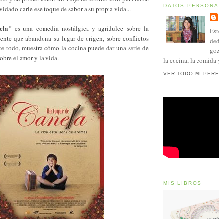
DATOS PERSONA
vidado darle ese toque de sabor a su propia vida...
ela"
es una comedia nostálgica y agridulce sobre la
Est
gente que abandona su lugar de origen, sobre conflictos
ded
nte todo, muestra cómo la cocina puede dar una serie de
goz
obre el amor y la vida.
la cocina, la comida 
VER TODO MI PERF
MIS LIBROS