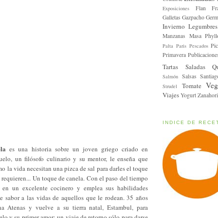
Flan
Fr
Exposiciones
Galletas
Gazpacho
Germ
Invierno
Legumbres
Manzanas
Masa Phyll
Pic
Palta
Paris
Pescados
Primavera
Publicacione
Tartas Saladas
Q
Salsas
Santiag
Salmón
Veg
Tomate
Strudel
Viajes
Yogurt
Zanahori
INDICE DE RECE
la
es una historia sobre un joven griego criado en
elo, un filósofo culinario y su mentor, le enseña que
o la vida necesitan una pizca de sal para darles el toque
requieren... Un toque de canela. Con el paso del tiempo
e en un excelente cocinero y emplea sus habilidades
le sabor a las vidas de aquellos que le rodean. 35 años
a Atenas y vuelve a su tierra natal, Estambul, para
elo y su primer amor; un viaje de retorno sólo para darse