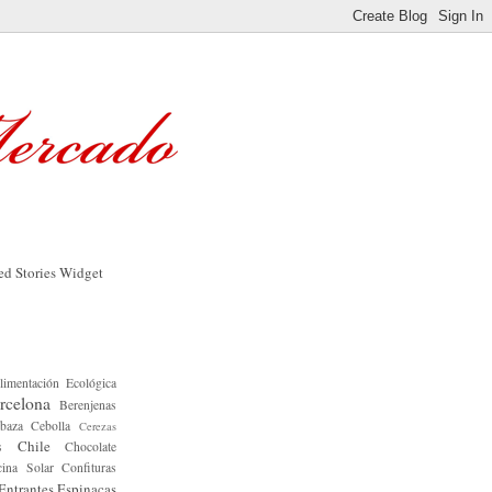
limentación Ecológica
rcelona
Berenjenas
baza
Cebolla
Cerezas
Chile
s
Chocolate
ina Solar
Confituras
Entrantes
Espinacas