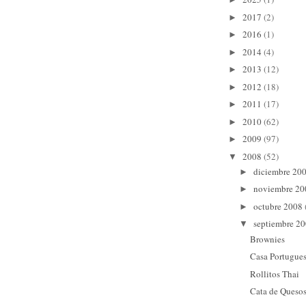
2017
(2)
►
2016
(1)
►
2014
(4)
►
2013
(12)
►
2012
(18)
►
2011
(17)
►
2010
(62)
►
2009
(97)
►
2008
(52)
▼
diciembre 20
►
noviembre 2
►
octubre 2008
►
septiembre 2
▼
Brownies
Casa Portugue
Rollitos Thai
Cata de Queso