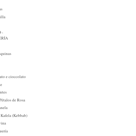
as
illa
 -
ERÍA
equinas
o e cioccolato
te
ntes
Pétalos de Rosa
anela
 Kafela (Kebbab)
vina
uería